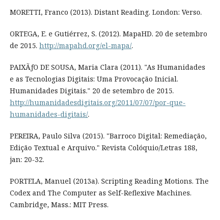
MORETTI, Franco (2013). Distant Reading. London: Verso.
ORTEGA, E. e Gutiérrez, S. (2012). MapaHD. 20 de setembro
de 2015.
http://mapahd.org/el-mapa/
.
PAIXÃƒO DE SOUSA, Maria Clara (2011). "As Humanidades
e as Tecnologias Digitais: Uma Provocação Inicial.
Humanidades Digitais." 20 de setembro de 2015.
http://humanidadesdigitais.org/2011/07/07/por-que-
humanidades-digitais/
.
PEREIRA, Paulo Silva (2015). "Barroco Digital: Remediação,
Edição Textual e Arquivo." Revista Colóquio/Letras 188,
jan: 20-32.
PORTELA, Manuel (2013a). Scripting Reading Motions. The
Codex and The Computer as Self-Reflexive Machines.
Cambridge, Mass.: MIT Press.