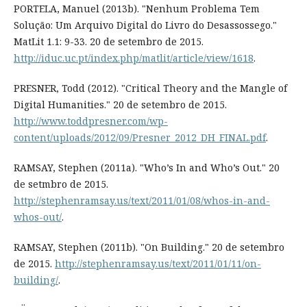
PORTELA, Manuel (2013b). "Nenhum Problema Tem
Solução: Um Arquivo Digital do Livro do Desassossego."
MatLit 1.1: 9-33. 20 de setembro de 2015.
http://iduc.uc.pt/index.php/matlit/article/view/1618
.
PRESNER, Todd (2012). "Critical Theory and the Mangle of
Digital Humanities." 20 de setembro de 2015.
http://www.toddpresner.com/wp-
content/uploads/2012/09/Presner_2012_DH_FINAL.pdf
.
RAMSAY, Stephen (2011a). "Who’s In and Who’s Out." 20
de setmbro de 2015.
http://stephenramsay.us/text/2011/01/08/whos-in-and-
whos-out/
.
RAMSAY, Stephen (2011b). "On Building." 20 de setembro
de 2015.
http://stephenramsay.us/text/2011/01/11/on-
building/
.