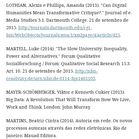
LOTHIAN, Alexis e Phillips, Amanda (2013). "Can Digital
Humanities Mean Transformative Critique?." Journal of e-
Media Studies 3.1. Dartmouth College. 21 de setembro de
2015.
http://journals.dartmouth.edu/cgi-
bin/WebObjects/Journals.woa/1/xmlpage/4/article/425
.
MARTELL, Luke (2014). "The Slow University: Inequality,
Power and Alternatives." Forum Qualitative
Sozialforschung / Forum: Qualitative Social Research 15.3.
Art. 10. 21 de setembro de 2015.
http://nbn-
resolving.de/urn:nbn:de:0114-fqs1403102
.
MAYER-SCHÖNBERGER, Viktor e Kenneth Cukier (2013).
Big Data: A Revolution That Will Transform How We Live,
Work and Think. London: John Murray.
MARTINS, Beatriz Cintra (2014). Autoria em rede. Os novos
processos autorais através das redes eletrônicas. Rio de
Janeiro: Mauad Editora.