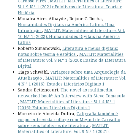
Cardoso Pires
,
MATLIT: Materialities of Literature:
Vol. 9 N.º 1 (2021): Fotolivros de Literatura: Teoria e
História
Manaíra Aires Athayde , Rejane C. Rocha,
Humanidades Digitais na América Latina: Uma
Introdução
,
MATLIT: Materialities of Literature: Vol.
10 N.º 1 (2023): Humanidades Digitais na América
Latina
Roberto Simanowski,
Literatura e meios digitais:
notas sobre teoria e estética
,
MATLIT: Materialities
of Literature: Vol. 8 N.º 1 (2020): Ensino da Literatura
Digital
Tiago Schwäbl,
Variações sobre uma Arqueologia da
Atualização
,
MATLIT: Materialities of Literature: Vol.
4 N.º 1 (2016): Estudos Literários Digitais 1
Sandra Bettencourt,
The novel as multimedia,
networked book’: An Interview with Steve Tomasula
,
MATLIT: Materialities of Literature: Vol. 4 N.º 1
(2016): Estudos Literários Digitais 1
Maruzia de Almeida Dultra,
Caligrafia também é
corpo: entrevista-collage com Miguel de Carvalho
sobre seus fotolivros de literatura
,
MATLIT:
Materialities of Literature: Vol. 9 N.º 1 (2021):