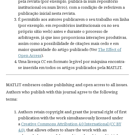
pela revista (por exemplo, publicá-la num repositório
institucional ou num livro), com a condição de referirem a
publicação inicial nesta revista.
É permitido aos autores publicarem o seu trabalho em linha
(por exemplo, em repositórios institucionais ou no seu
próprio sítio web) antes e durante o processo de
arbitragem, já que isso proporciona interações produtivas,
assim como a possibilidade de citações mais cedo e em
maior quantidade do artigo publicado (Ver
The Effect of
Open Access
).
Uma licença CC em formato legível por máquina encontra-
se inserida em todos os artigos publicados pela MATLIT.
MATLIT embraces online publishing and open access to all issues.
Authors who publish with this journal agree to the following
terms:
Authors retain copyright and grant the journal right of first
publication with the work simultaneously licensed under
a
Creative Commons Attribution 4.0 International (CC BY
4.0)
, that allows others to share the work with an