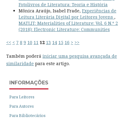
Fotolivros de Literatura: Teoria e História
Mônica Araújo, Isabel Frade,
Experiências de
Leitura Literária Digital por Leitores Jovens
,
MATLIT: Materialities of Literature: Vol. 6 N.º 2
(2018): Electronic Literature: Communities
<<
<
7
8
9
10
11
12
13
14
15
16
>
>>
Também poderá
iniciar uma pesquisa avançada de
similaridade
para este artigo.
INFORMAÇÕES
Para Leitores
Para Autores
Para Bibliotecários