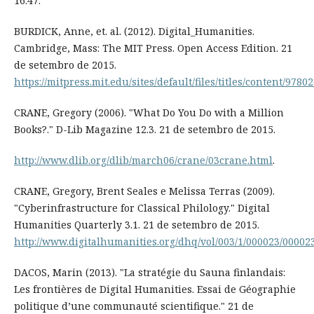
16.47.
BURDICK, Anne, et. al. (2012). Digital_Humanities.
Cambridge, Mass: The MIT Press. Open Access Edition. 21
de setembro de 2015.
https://mitpress.mit.edu/sites/default/files/titles/content/97
CRANE, Gregory (2006). "What Do You Do with a Million
Books?." D-Lib Magazine 12.3. 21 de setembro de 2015.
http://www.dlib.org/dlib/march06/crane/03crane.html
.
CRANE, Gregory, Brent Seales e Melissa Terras (2009).
"Cyberinfrastructure for Classical Philology." Digital
Humanities Quarterly 3.1. 21 de setembro de 2015.
http://www.digitalhumanities.org/dhq/vol/003/1/000023/00002
DACOS, Marin (2013). "La stratégie du Sauna finlandais:
Les frontières de Digital Humanities. Essai de Géographie
politique d’une communauté scientifique." 21 de