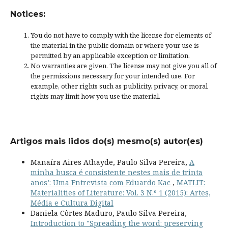
Notices:
You do not have to comply with the license for elements of
the material in the public domain or where your use is
permitted by an applicable
exception or limitation
.
No warranties are given. The license may not give you all of
the permissions necessary for your intended use. For
example, other rights such as
publicity, privacy, or moral
rights
may limit how you use the material.
Artigos mais lidos do(s) mesmo(s) autor(es)
Manaíra Aires Athayde, Paulo Silva Pereira,
A
minha busca é consistente nestes mais de trinta
anos’: Uma Entrevista com Eduardo Kac
,
MATLIT:
Materialities of Literature: Vol. 3 N.º 1 (2015): Artes,
Média e Cultura Digital
Daniela Côrtes Maduro, Paulo Silva Pereira,
Introduction to "Spreading the word: preserving