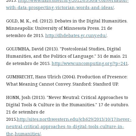
2015.
http://www.dancohen.org/2012/05/30/a-conversation-
with-data-prospecting-victorian-words-and-ideas/
.
GOLD, M. K., ed. (2012). Debates in the Digital Humanities.
Minneapolis: University of Minnesota Press. 21 de
setembro de 2015.
http://dhdebates.gc.cuny.edu/
.
GOLUMBIA, David (2013). "Postcolonial Studies, Digital
Humanities, and the Politics of Language." 31 de maio. 21
de setembro de 2015.
http://www.uncomputing.org/?p=241
.
GUMBRECHT, Hans Ulrich (2004). Production of Presence:
What Meaning Cannot Convey. Stanford: Stanford UP.
HONN, Josh (2013). "Never Neutral: Critical Approaches to
Digital Tools & Culture in the Humanities." 17 de outubro.
21 de setembro de
2015.
http://sites.northwestern.edu/jch629/2013/10/17/never-
neutral-critical-approaches-to-digital-tools-culture-in-
the-humanities/
.