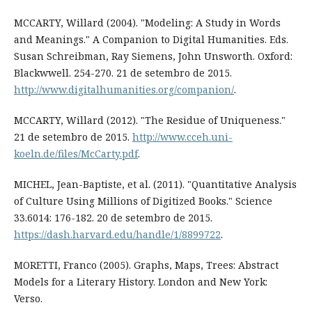
MCCARTY, Willard (2004). "Modeling: A Study in Words
and Meanings." A Companion to Digital Humanities. Eds.
Susan Schreibman, Ray Siemens, John Unsworth. Oxford:
Blackwwell. 254-270. 21 de setembro de 2015.
http://www.digitalhumanities.org/companion/
.
MCCARTY, Willard (2012). "The Residue of Uniqueness."
21 de setembro de 2015.
http://www.cceh.uni-
koeln.de/files/McCarty.pdf
.
MICHEL, Jean-Baptiste, et al. (2011). "Quantitative Analysis
of Culture Using Millions of Digitized Books." Science
33.6014: 176-182. 20 de setembro de 2015.
https://dash.harvard.edu/handle/1/8899722
.
MORETTI, Franco (2005). Graphs, Maps, Trees: Abstract
Models for a Literary History. London and New York:
Verso.