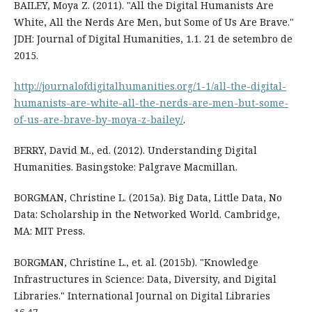
BAILEY, Moya Z. (2011). "All the Digital Humanists Are
White, All the Nerds Are Men, but Some of Us Are Brave."
JDH: Journal of Digital Humanities, 1.1. 21 de setembro de
2015.
http://journalofdigitalhumanities.org/1-1/all-the-digital-
humanists-are-white-all-the-nerds-are-men-but-some-
of-us-are-brave-by-moya-z-bailey/
.
BERRY, David M., ed. (2012). Understanding Digital
Humanities. Basingstoke: Palgrave Macmillan.
BORGMAN, Christine L. (2015a). Big Data, Little Data, No
Data: Scholarship in the Networked World. Cambridge,
MA: MIT Press.
BORGMAN, Christine L., et. al. (2015b). "Knowledge
Infrastructures in Science: Data, Diversity, and Digital
Libraries." International Journal on Digital Libraries