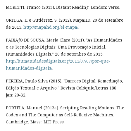
MORETTI, Franco (2013). Distant Reading. London: Verso.
ORTEGA, E. e Gutiérrez, S. (2012). MapaHD. 20 de setembro
de 2015.
http://mapahd.org/el-mapa/
.
PAIXÃƒO DE SOUSA, Maria Clara (2011). "As Humanidades
e as Tecnologias Digitais: Uma Provocação Inicial.
Humanidades Digitais." 20 de setembro de 2015.
http://humanidadesdigitais.org/2011/07/07/por-que-
humanidades-digitais/
.
PEREIRA, Paulo Silva (2015). "Barroco Digital: Remediação,
Edição Textual e Arquivo." Revista Colóquio/Letras 188,
jan: 20-32.
PORTELA, Manuel (2013a). Scripting Reading Motions. The
Codex and The Computer as Self-Reflexive Machines.
Cambridge, Mass.: MIT Press.