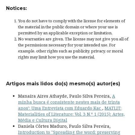
Notices:
You do not have to comply with the license for elements of
the material in the public domain or where your use is
permitted by an applicable
exception or limitation
.
No warranties are given. The license may not give you all of
the permissions necessary for your intended use. For
example, other rights such as
publicity, privacy, or moral
rights
may limit how you use the material.
Artigos mais lidos do(s) mesmo(s) autor(es)
Manaíra Aires Athayde, Paulo Silva Pereira,
A
minha busca é consistente nestes mais de trinta
anos’: Uma Entrevista com Eduardo Kac
,
MATLIT:
Materialities of Literature: Vol. 3 N.º 1 (2015): Artes,
Média e Cultura Digital
Daniela Côrtes Maduro, Paulo Silva Pereira,
Introduction to "Spreading the word: preserving