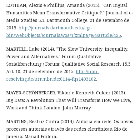
LOTHIAN, Alexis e Phillips, Amanda (2013). "Can Digital
Humanities Mean Transformative Critique?." Journal of e-
Media Studies 3.1. Dartmouth College. 21 de setembro de
2015.
http://journals.dartmouth.edu/cgi-
bin/WebObjects/Journals.woa/1/xmlpage/4/article/425
.
MARTELL, Luke (2014). "The Slow University: Inequality,
Power and Alternatives." Forum Qualitative
Sozialforschung / Forum: Qualitative Social Research 15.3.
Art. 10. 21 de setembro de 2015.
http://nbn-
resolving.de/urn:nbn:de:0114-fqs1403102
.
MAYER-SCHÖNBERGER, Viktor e Kenneth Cukier (2013).
Big Data: A Revolution That Will Transform How We Live,
Work and Think. London: John Murray.
MARTINS, Beatriz Cintra (2014). Autoria em rede. Os novos
processos autorais através das redes eletrônicas. Rio de
Janeiro: Mauad Editora.