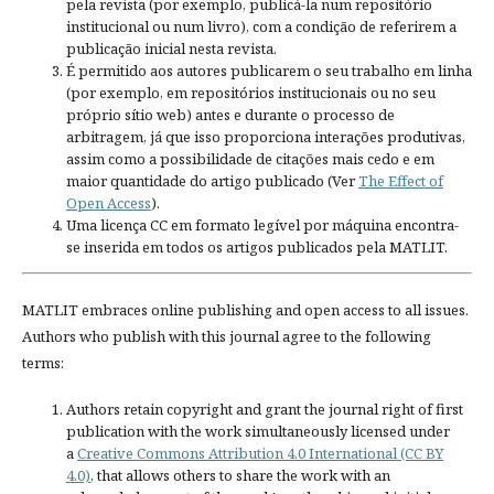
pela revista (por exemplo, publicá-la num repositório
institucional ou num livro), com a condição de referirem a
publicação inicial nesta revista.
É permitido aos autores publicarem o seu trabalho em linha
(por exemplo, em repositórios institucionais ou no seu
próprio sítio web) antes e durante o processo de
arbitragem, já que isso proporciona interações produtivas,
assim como a possibilidade de citações mais cedo e em
maior quantidade do artigo publicado (Ver
The Effect of
Open Access
).
Uma licença CC em formato legível por máquina encontra-
se inserida em todos os artigos publicados pela MATLIT.
MATLIT embraces online publishing and open access to all issues.
Authors who publish with this journal agree to the following
terms:
Authors retain copyright and grant the journal right of first
publication with the work simultaneously licensed under
a
Creative Commons Attribution 4.0 International (CC BY
4.0)
, that allows others to share the work with an