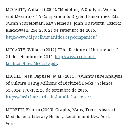
MCCARTY, Willard (2004). "Modeling: A Study in Words
and Meanings." A Companion to Digital Humanities. Eds.
Susan Schreibman, Ray Siemens, John Unsworth. Oxford:
Blackwwell. 254-270. 21 de setembro de 2015.
http://www.digitalhumanities.org/companion/
.
MCCARTY, Willard (2012). "The Residue of Uniqueness."
21 de setembro de 2015.
http://www.cceh.uni-
koeln.de/files/McCarty.pdf
.
MICHEL, Jean-Baptiste, et al. (2011). "Quantitative Analysis
of Culture Using Millions of Digitized Books." Science
33.6014: 176-182. 20 de setembro de 2015.
https://dash.harvard.edu/handle/1/8899722
.
MORETTI, Franco (2005). Graphs, Maps, Trees: Abstract
Models for a Literary History. London and New York:
Verso.