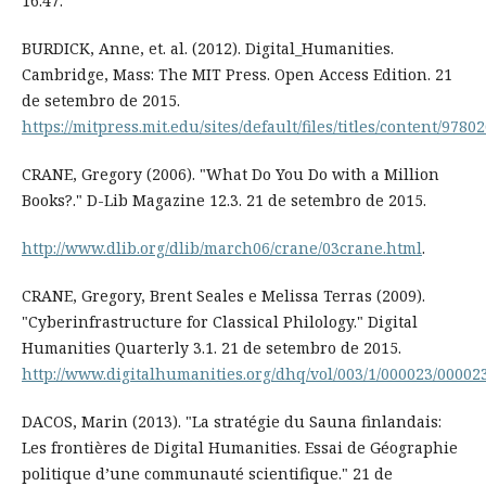
16.47.
BURDICK, Anne, et. al. (2012). Digital_Humanities.
Cambridge, Mass: The MIT Press. Open Access Edition. 21
de setembro de 2015.
https://mitpress.mit.edu/sites/default/files/titles/content/97
CRANE, Gregory (2006). "What Do You Do with a Million
Books?." D-Lib Magazine 12.3. 21 de setembro de 2015.
http://www.dlib.org/dlib/march06/crane/03crane.html
.
CRANE, Gregory, Brent Seales e Melissa Terras (2009).
"Cyberinfrastructure for Classical Philology." Digital
Humanities Quarterly 3.1. 21 de setembro de 2015.
http://www.digitalhumanities.org/dhq/vol/003/1/000023/00002
DACOS, Marin (2013). "La stratégie du Sauna finlandais:
Les frontières de Digital Humanities. Essai de Géographie
politique d’une communauté scientifique." 21 de