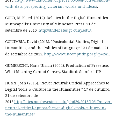
2015.
http://www.dancohen.org/2012/05/30/a-conversation-
with-data-prospecting-victorian-words-and-ideas/
.
GOLD, M. K., ed. (2012). Debates in the Digital Humanities.
Minneapolis: University of Minnesota Press. 21 de
setembro de 2015.
http://dhdebates.gc.cuny.edu/
.
GOLUMBIA, David (2013). "Postcolonial Studies, Digital
Humanities, and the Politics of Language." 31 de maio. 21
de setembro de 2015.
http://www.uncomputing.org/?p=241
.
GUMBRECHT, Hans Ulrich (2004). Production of Presence:
What Meaning Cannot Convey. Stanford: Stanford UP.
HONN, Josh (2013). "Never Neutral: Critical Approaches to
Digital Tools & Culture in the Humanities." 17 de outubro.
21 de setembro de
2015.
http://sites.northwestern.edu/jch629/2013/10/17/never-
neutral-critical-approaches-to-digital-tools-culture-in-
the-humanities/
.