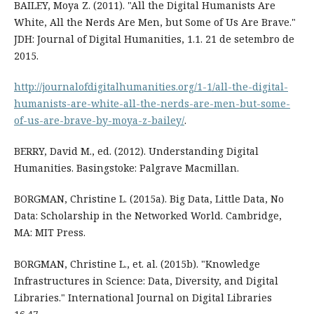
BAILEY, Moya Z. (2011). "All the Digital Humanists Are
White, All the Nerds Are Men, but Some of Us Are Brave."
JDH: Journal of Digital Humanities, 1.1. 21 de setembro de
2015.
http://journalofdigitalhumanities.org/1-1/all-the-digital-
humanists-are-white-all-the-nerds-are-men-but-some-
of-us-are-brave-by-moya-z-bailey/
.
BERRY, David M., ed. (2012). Understanding Digital
Humanities. Basingstoke: Palgrave Macmillan.
BORGMAN, Christine L. (2015a). Big Data, Little Data, No
Data: Scholarship in the Networked World. Cambridge,
MA: MIT Press.
BORGMAN, Christine L., et. al. (2015b). "Knowledge
Infrastructures in Science: Data, Diversity, and Digital
Libraries." International Journal on Digital Libraries