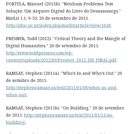
PORTELA, Manuel (2013b). "Nenhum Problema Tem
Solução: Um Arquivo Digital do Livro do Desassossego."
MatLit 1.1: 9-33. 20 de setembro de 2015.
http://iduc.uc.pt/index.php/matlit/article/view/1618
.
PRESNER, Todd (2012). "Critical Theory and the Mangle of
Digital Humanities." 20 de setembro de 2015.
http://www.toddpresner.com/wp-
content/uploads/2012/09/Presner_2012_DH_FINAL.pdf
.
RAMSAY, Stephen (2011a). "Who’s In and Who’s Out." 20
de setmbro de 2015.
http://stephenramsay.us/text/2011/01/08/whos-in-and-
whos-out/
.
RAMSAY, Stephen (2011b). "On Building." 20 de setembro
de 2015.
http://stephenramsay.us/text/2011/01/11/on-
building/
.