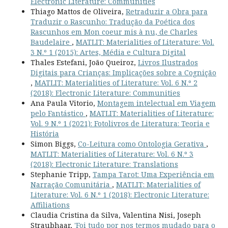
Electronic Literature: Communities
Thiago Mattos de Oliveira,
Retraduzir a Obra para
Traduzir o Rascunho: Tradução da Poética dos
Rascunhos em Mon coeur mis à nu, de Charles
Baudelaire
,
MATLIT: Materialities of Literature: Vol.
3 N.º 1 (2015): Artes, Média e Cultura Digital
Thales Estefani, João Queiroz,
Livros Ilustrados
Digitais para Crianças: Implicações sobre a Cognição
,
MATLIT: Materialities of Literature: Vol. 6 N.º 2
(2018): Electronic Literature: Communities
Ana Paula Vitorio,
Montagem intelectual em Viagem
pelo Fantástico
,
MATLIT: Materialities of Literature:
Vol. 9 N.º 1 (2021): Fotolivros de Literatura: Teoria e
História
Simon Biggs,
Co-Leitura como Ontologia Gerativa
,
MATLIT: Materialities of Literature: Vol. 6 N.º 3
(2018): Electronic Literature: Translations
Stephanie Tripp,
Tampa Tarot: Uma Experiência em
Narração Comunitária
,
MATLIT: Materialities of
Literature: Vol. 6 N.º 1 (2018): Electronic Literature:
Affiliations
Claudia Cristina da Silva, Valentina Nisi, Joseph
Straubhaar,
'Foi tudo por nos termos mudado para o