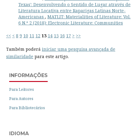
Texas': Desenvolvendo o Sentido de Lugar através de
Literatura Locativa entre Raparigas Latinas Norte-
Americanas
,
MATLIT: Materialities of Literature: Vol.
6 N.º 2 (2018): Electronic Literature: Communities
<<
<
8
9
10
11
12
13
14
15
16
17
>
>>
Também poderá
iniciar uma pesquisa avançada de
similaridade
para este artigo.
INFORMAÇÕES
Para Leitores
Para Autores
Para Bibliotecários
IDIOMA