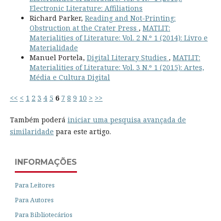
Electronic Literature: Affiliations
Richard Parker,
Reading and Not-Printing:
Obstruction at the Crater Press
,
MATLIT:
Materialities of Literature: Vol. 2 N.º 1 (2014): Livro e
Materialidade
Manuel Portela,
Digital Literary Studies
,
MATLIT:
Materialities of Literature: Vol. 3 N.º 1 (2015): Artes,
Média e Cultura Digital
<<
<
1
2
3
4
5
6
7
8
9
10
>
>>
Também poderá
iniciar uma pesquisa avançada de
similaridade
para este artigo.
INFORMAÇÕES
Para Leitores
Para Autores
Para Bibliotecários