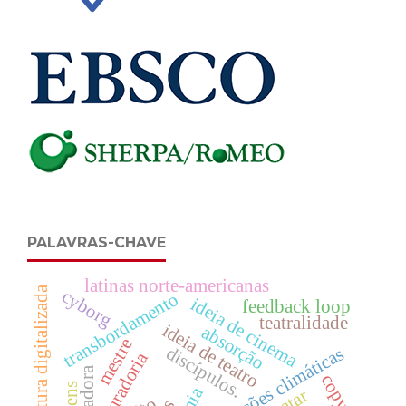
PALAVRAS-CHAVE
latinas norte-americanas
literatura digitalizada
cyborg
transbordamento
ideia de cinema
feedback loop
teatralidade
ideia de teatro
absorção
mestre
discípulos.
alterações climáticas
curadoria
copy art
avatar