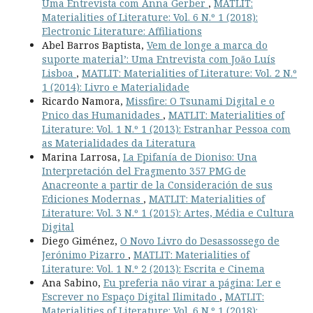
Uma Entrevista com Anna Gerber
,
MATLIT:
Materialities of Literature: Vol. 6 N.º 1 (2018):
Electronic Literature: Affiliations
Abel Barros Baptista,
Vem de longe a marca do
suporte material’: Uma Entrevista com João Luís
Lisboa
,
MATLIT: Materialities of Literature: Vol. 2 N.º
1 (2014): Livro e Materialidade
Ricardo Namora,
Missfire: O Tsunami Digital e o
Pnico das Humanidades
,
MATLIT: Materialities of
Literature: Vol. 1 N.º 1 (2013): Estranhar Pessoa com
as Materialidades da Literatura
Marina Larrosa,
La Epifanía de Dioniso: Una
Interpretación del Fragmento 357 PMG de
Anacreonte a partir de la Consideración de sus
Ediciones Modernas
,
MATLIT: Materialities of
Literature: Vol. 3 N.º 1 (2015): Artes, Média e Cultura
Digital
Diego Giménez,
O Novo Livro do Desassossego de
Jerónimo Pizarro
,
MATLIT: Materialities of
Literature: Vol. 1 N.º 2 (2013): Escrita e Cinema
Ana Sabino,
Eu preferia não virar a página: Ler e
Escrever no Espaço Digital Ilimitado
,
MATLIT:
Materialities of Literature: Vol. 6 N.º 1 (2018):