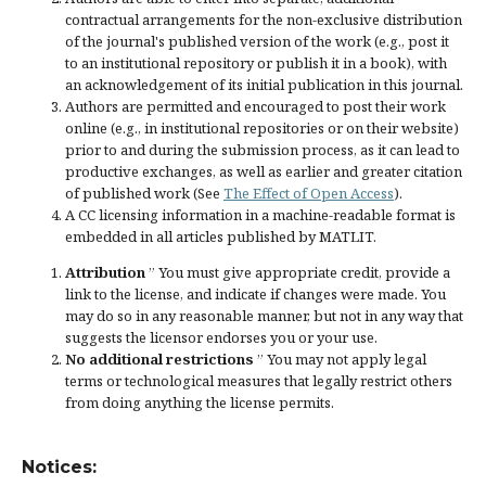
contractual arrangements for the non-exclusive distribution
of the journal's published version of the work (e.g., post it
to an institutional repository or publish it in a book), with
an acknowledgement of its initial publication in this journal.
Authors are permitted and encouraged to post their work
online (e.g., in institutional repositories or on their website)
prior to and during the submission process, as it can lead to
productive exchanges, as well as earlier and greater citation
of published work (See
The Effect of Open Access
).
A CC licensing information in a machine-readable format is
embedded in all articles published by MATLIT.
Attribution
” You must give
appropriate credit
, provide a
link to the license, and
indicate if changes were made
. You
may do so in any reasonable manner, but not in any way that
suggests the licensor endorses you or your use.
No additional restrictions
” You may not apply legal
terms or
technological measures
that legally restrict others
from doing anything the license permits.
Notices: