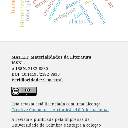
fotocopiadora
leitores jovens
arqueofonia
escrito
crianças
ecocrítica
audiotour
pedagogia
fala
afectos
MATLIT. Materialidades da Literatura
ISSN:
-
e-ISSN:
2182-8830
DOI:
10.14195/2182-8830
Peridiocidade:
Semestral
Esta revista está licenciada com uma Licença
Creative Commons - Atribuição 4.0 Internacional
.
A revista é publicada pela Imprensa da
Universidade de Coimbra e integra a coleção