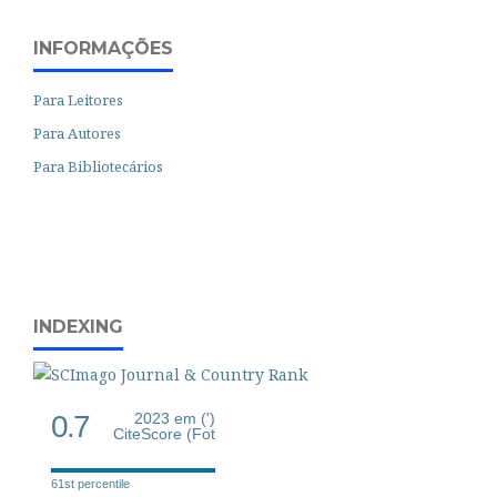
INFORMAÇÕES
Para Leitores
Para Autores
Para Bibliotecários
INDEXING
0.7
2023 em (')
CiteScore (Fot
61st percentile