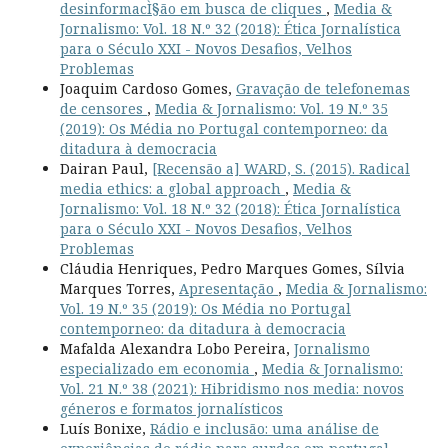
desinformacÌ§ão em busca de cliques
,
Media &
Jornalismo: Vol. 18 N.º 32 (2018): Ética Jornalística
para o Século XXI - Novos Desafios, Velhos
Problemas
Joaquim Cardoso Gomes,
Gravação de telefonemas
de censores
,
Media & Jornalismo: Vol. 19 N.º 35
(2019): Os Média no Portugal contemporneo: da
ditadura à democracia
Dairan Paul,
[Recensão a] WARD, S. (2015). Radical
media ethics: a global approach
,
Media &
Jornalismo: Vol. 18 N.º 32 (2018): Ética Jornalística
para o Século XXI - Novos Desafios, Velhos
Problemas
Cláudia Henriques, Pedro Marques Gomes, Sílvia
Marques Torres,
Apresentação
,
Media & Jornalismo:
Vol. 19 N.º 35 (2019): Os Média no Portugal
contemporneo: da ditadura à democracia
Mafalda Alexandra Lobo Pereira,
Jornalismo
especializado em economia
,
Media & Jornalismo:
Vol. 21 N.º 38 (2021): Hibridismo nos media: novos
géneros e formatos jornalísticos
Luís Bonixe,
Rádio e inclusão: uma análise de