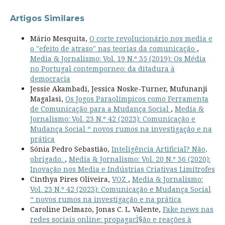
Artigos Similares
Mário Mesquita,
O corte revolucionário nos media e
o "efeito de atraso" nas teorias da comunicação
,
Media & Jornalismo: Vol. 19 N.º 35 (2019): Os Média
no Portugal contemporneo: da ditadura à
democracia
Jessie Akambadi, Jessica Noske-Turner, Mufunanji
Magalasi,
Os Jogos Paraolímpicos como Ferramenta
de Comunicação para a Mudança Social
,
Media &
Jornalismo: Vol. 23 N.º 42 (2023): Comunicação e
Mudança Social “ novos rumos na investigação e na
prática
Sónia Pedro Sebastião,
Inteligência Artificial? Não,
obrigado.
,
Media & Jornalismo: Vol. 20 N.º 36 (2020):
Inovação nos Media e Indústrias Criativas Limítrofes
Cinthya Pires Oliveira,
VOZ
,
Media & Jornalismo:
Vol. 23 N.º 42 (2023): Comunicação e Mudança Social
“ novos rumos na investigação e na prática
Caroline Delmazo, Jonas C. L. Valente,
Fake news nas
redes sociais online: propagacÌ§ão e reações à