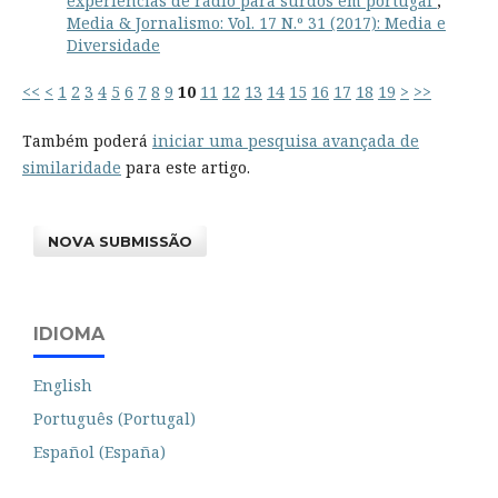
experiências de rádio para surdos em portugal
,
Media & Jornalismo: Vol. 17 N.º 31 (2017): Media e
Diversidade
<<
<
1
2
3
4
5
6
7
8
9
10
11
12
13
14
15
16
17
18
19
>
>>
Também poderá
iniciar uma pesquisa avançada de
similaridade
para este artigo.
NOVA SUBMISSÃO
IDIOMA
English
Português (Portugal)
Español (España)