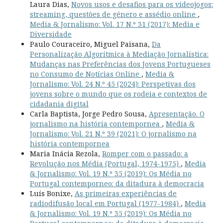
Laura Dias,
Novos usos e desafios para os videojogos:
streaming, questões de género e assédio online
,
Media & Jornalismo: Vol. 17 N.º 31 (2017): Media e
Diversidade
Paulo Couraceiro, Miguel Paisana,
Da
Personalização Algorítmica à Mediação Jornalística:
Mudanças nas Preferências dos Jovens Portugueses
no Consumo de Notícias Online
,
Media &
Jornalismo: Vol. 24 N.º 45 (2024): Perspetivas dos
jovens sobre o mundo que os rodeia e contextos de
cidadania digital
Carla Baptista, Jorge Pedro Sousa,
Apresentação. O
jornalismo na história contempornea
,
Media &
Jornalismo: Vol. 21 N.º 39 (2021): O jornalismo na
história contempornea
Maria Inácia Rezola,
Romper com o passado: a
Revolução nos Média (Portugal, 1974-1975)
,
Media
& Jornalismo: Vol. 19 N.º 35 (2019): Os Média no
Portugal contemporneo: da ditadura à democracia
Luís Bonixe,
As primeiras experiências de
radiodifusão local em Portugal (1977-1984)
,
Media
& Jornalismo: Vol. 19 N.º 35 (2019): Os Média no