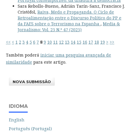
Portugal contemporneo: da ditadura à democracia
Sara Rebollo-Bueno, Adrián Tarín-Sanz, Francisco J.
Cristòfol,
Raiva, Medo e Propaganda. O Ciclo de
Retroalimentação entre o Discurso Político do PP e
da FAES sobre o Terrorismo na Espanha
,
Media &
Jornalismo: Vol. 25 N.º 47 (2025)
<<
<
1
2
3
4
5
6
7
8
9
10
11
12
13
14
15
16
17
18
19
>
>>
Também poderá
iniciar uma pesquisa avançada de
similaridade
para este artigo.
NOVA SUBMISSÃO
IDIOMA
English
Português (Portugal)