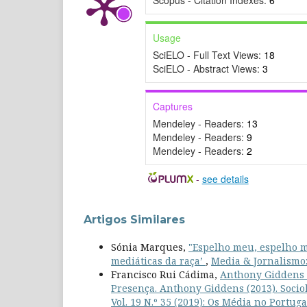
Usage
SciELO - Full Text Views:
18
SciELO - Abstract Views:
3
Captures
Mendeley - Readers:
13
Mendeley - Readers:
9
Mendeley - Readers:
2
-
see details
Artigos Similares
Sónia Marques,
"Espelho meu, espelho m
mediáticas da raça’
,
Media & Jornalismo: 
Francisco Rui Cádima,
Anthony Giddens (2
Presença. Anthony Giddens (2013). Socio
Vol. 19 N.º 35 (2019): Os Média no Portu