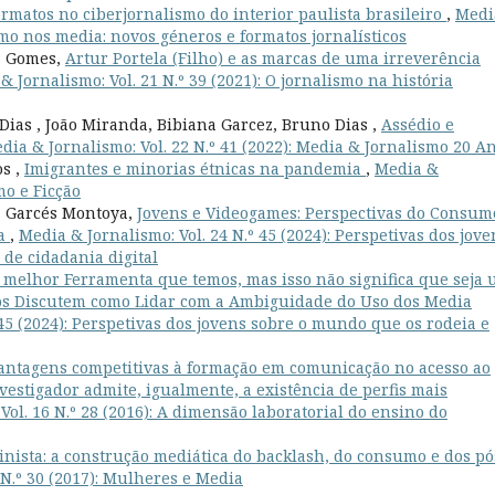
rmatos no ciberjornalismo do interior paulista brasileiro
,
Medi
ismo nos media: novos géneros e formatos jornalísticos
s Gomes,
Artur Portela (Filho) e as marcas de uma irreverência
& Jornalismo: Vol. 21 N.º 39 (2021): O jornalismo na história
Dias , João Miranda, Bibiana Garcez, Bruno Dias ,
Assédio e
dia & Jornalismo: Vol. 22 N.º 41 (2022): Media & Jornalismo 20 A
s ,
Imigrantes e minorias étnicas na pandemia
,
Media &
mo e Ficção
a Garcés Montoya,
Jovens e Videogames: Perspectivas do Consum
ia
,
Media & Jornalismo: Vol. 24 N.º 45 (2024): Perspetivas dos jove
de cidadania digital
a melhor Ferramenta que temos, mas isso não significa que seja
os Discutem como Lidar com a Ambiguidade do Uso dos Media
 45 (2024): Perspetivas dos jovens sobre o mundo que os rodeia e
antagens competitivas à formação em comunicação no acesso ao
nvestigador admite, igualmente, a existência de perfis mais
Vol. 16 N.º 28 (2016): A dimensão laboratorial do ensino do
nista: a construção mediática do backlash, do consumo e dos pó
 N.º 30 (2017): Mulheres e Media