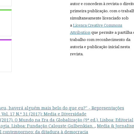
autor e concedem à revista o direit
primeira publicação, com o trabal
simultaneamente licenciado sob
a
Licença Creative Commons
Attribution
que permite a partilha
trabalho com reconhecimento da
autoria e publicação inicial nesta
revista.
eu, haverá alguém mais belo do que eu?" - Representações
Vol. 17 N.º 31 (2017): Media e Diversidade
017). O Mundo na Era da Globalização (9ª ed.). Lisboa: Editorial
logia. Lisboa: Fundação Calouste Gulbenkian.
,
Media & Jornalis
gal contemporneo: da ditadura à democracia