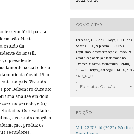
2022-05-26
COMO CITAR
o terreno fértil para a
nformação. Neste
Penteado, C. L. de C., Goya, D. H., dos
um estudo da
Santos, P. D., & Jardim, L. (2022).
Populismo, desinformação e Covid-19:
idente do Brasil,
comunicação de Jair Bolsonaro no
o, o presidente
Twitter.
Media & Jornalismo
,
22
(40),
isolamento social e fez a
239–260. https://doi.org/10.14195/2183
atamento da Covid-19, o
5462_40_12
demia no país. Visando
Formatos Citação
as por Bolsonaro durante
zou uma análise em dois
ações no período; e (ii)
etuitadas. Os resultados
EDIÇÃO
lista, evocando emoções
nformação, produz os
Vol. 22 N.º 40 (2022): Media 
us seguidores.
Populismo