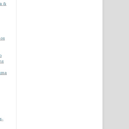
a &
nos
o
ns
 uma
s-