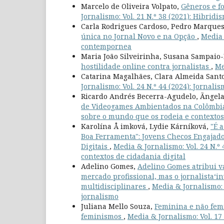
Marcelo de Oliveira Volpato,
Gêneros e fo
Jornalismo: Vol. 21 N.º 38 (2021): Hibrid
Carla Rodrigues Cardoso, Pedro Marque
única no Jornal Novo e na Opção
,
Media 
contempornea
Maria João Silveirinha, Susana Sampaio-
hostilidade online contra jornalistas
,
Me
Catarina Magalhães, Clara Almeida Santo
Jornalismo: Vol. 24 N.º 44 (2024): Jornalis
Ricardo Andrés Becerra-Agudelo, Ãngel
de Videogames Ambientados na Colômb
sobre o mundo que os rodeia e contextos 
Karolína Å imková, Lydie Kárníková,
"É 
Boa Ferramenta": Jovens Checos Engajad
Digitais
,
Media & Jornalismo: Vol. 24 N.º
contextos de cidadania digital
Adelino Gomes,
Adelino Gomes atribui v
mercado profissional, mas o jornalista‘i
multidisciplinares
,
Media & Jornalismo: 
jornalismo
Juliana Mello Souza,
Feminina e não femi
feminismos
,
Media & Jornalismo: Vol. 17