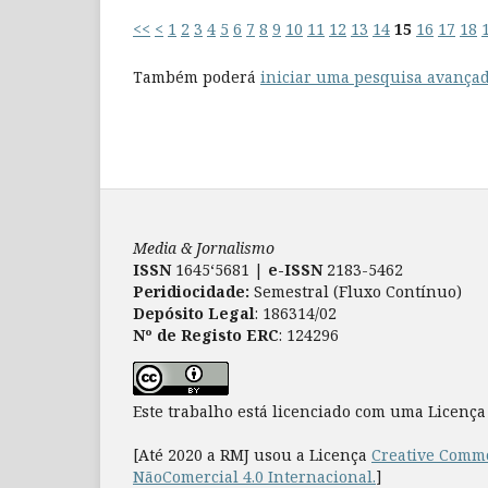
<<
<
1
2
3
4
5
6
7
8
9
10
11
12
13
14
15
16
17
18
Também poderá
iniciar uma pesquisa avançad
Media & Jornalismo
ISSN
1645‘5681 |
e-ISSN
2183-5462
Peridiocidade:
Semestral (Fluxo Contínuo)
Depósito Legal
: 186314/02
Nº de Registo ERC
: 124296
Este trabalho está licenciado com uma Licenç
[Até 2020 a RMJ usou a Licença
Creative Commo
NãoComercial 4.0 Internacional.
]