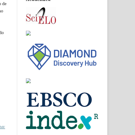
o de
ho
 do
mo: