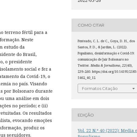
2022-05-26
COMO CITAR
o terreno fértil para a
nformação. Neste
Penteado, C. L. de C., Goya, D. H., dos
um estudo da
Santos, P. D., & Jardim, L. (2022).
Populismo, desinformação e Covid-19:
idente do Brasil,
comunicação de Jair Bolsonaro no
o, o presidente
Twitter.
Media & Jornalismo
,
22
(40),
isolamento social e fez a
239–260. https://doi.org/10.14195/2183
atamento da Covid-19, o
5462_40_12
demia no país. Visando
Formatos Citação
as por Bolsonaro durante
zou uma análise em dois
ações no período; e (ii)
etuitadas. Os resultados
EDIÇÃO
lista, evocando emoções
nformação, produz os
Vol. 22 N.º 40 (2022): Media 
us seguidores.
Populismo