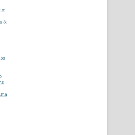
mo:
a &
nos
o
ns
 uma