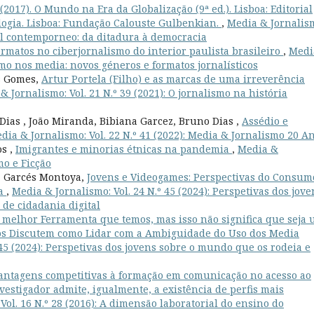
017). O Mundo na Era da Globalização (9ª ed.). Lisboa: Editorial
logia. Lisboa: Fundação Calouste Gulbenkian.
,
Media & Jornalis
gal contemporneo: da ditadura à democracia
rmatos no ciberjornalismo do interior paulista brasileiro
,
Medi
ismo nos media: novos géneros e formatos jornalísticos
s Gomes,
Artur Portela (Filho) e as marcas de uma irreverência
& Jornalismo: Vol. 21 N.º 39 (2021): O jornalismo na história
Dias , João Miranda, Bibiana Garcez, Bruno Dias ,
Assédio e
dia & Jornalismo: Vol. 22 N.º 41 (2022): Media & Jornalismo 20 A
s ,
Imigrantes e minorias étnicas na pandemia
,
Media &
mo e Ficção
a Garcés Montoya,
Jovens e Videogames: Perspectivas do Consum
ia
,
Media & Jornalismo: Vol. 24 N.º 45 (2024): Perspetivas dos jove
de cidadania digital
a melhor Ferramenta que temos, mas isso não significa que seja
os Discutem como Lidar com a Ambiguidade do Uso dos Media
 45 (2024): Perspetivas dos jovens sobre o mundo que os rodeia e
antagens competitivas à formação em comunicação no acesso ao
nvestigador admite, igualmente, a existência de perfis mais
Vol. 16 N.º 28 (2016): A dimensão laboratorial do ensino do