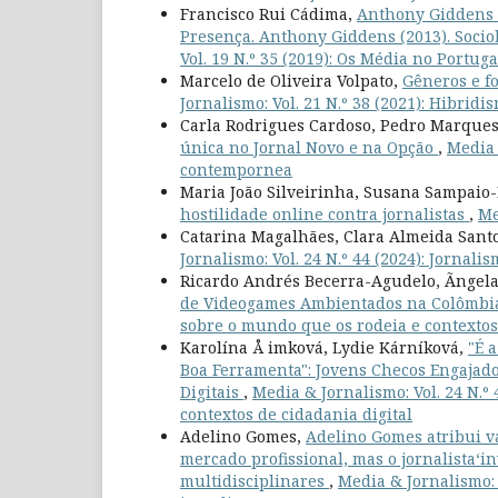
Francisco Rui Cádima,
Anthony Giddens (2
Presença. Anthony Giddens (2013). Socio
Vol. 19 N.º 35 (2019): Os Média no Portu
Marcelo de Oliveira Volpato,
Gêneros e fo
Jornalismo: Vol. 21 N.º 38 (2021): Hibrid
Carla Rodrigues Cardoso, Pedro Marque
única no Jornal Novo e na Opção
,
Media 
contempornea
Maria João Silveirinha, Susana Sampaio-
hostilidade online contra jornalistas
,
Me
Catarina Magalhães, Clara Almeida Santo
Jornalismo: Vol. 24 N.º 44 (2024): Jornalis
Ricardo Andrés Becerra-Agudelo, Ãngel
de Videogames Ambientados na Colômb
sobre o mundo que os rodeia e contextos 
Karolína Å imková, Lydie Kárníková,
"É 
Boa Ferramenta": Jovens Checos Engajad
Digitais
,
Media & Jornalismo: Vol. 24 N.º
contextos de cidadania digital
Adelino Gomes,
Adelino Gomes atribui v
mercado profissional, mas o jornalista‘i
multidisciplinares
,
Media & Jornalismo: 