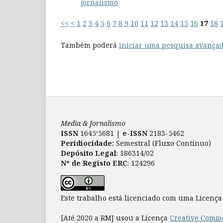
jornalismo
<<
<
1
2
3
4
5
6
7
8
9
10
11
12
13
14
15
16
17
18
Também poderá
iniciar uma pesquisa avançad
Media & Jornalismo
ISSN
1645‘5681 |
e-ISSN
2183-5462
Peridiocidade:
Semestral (Fluxo Contínuo)
Depósito Legal
: 186314/02
Nº de Registo ERC
: 124296
Este trabalho está licenciado com uma Licenç
[Até 2020 a RMJ usou a Licença
Creative Commo