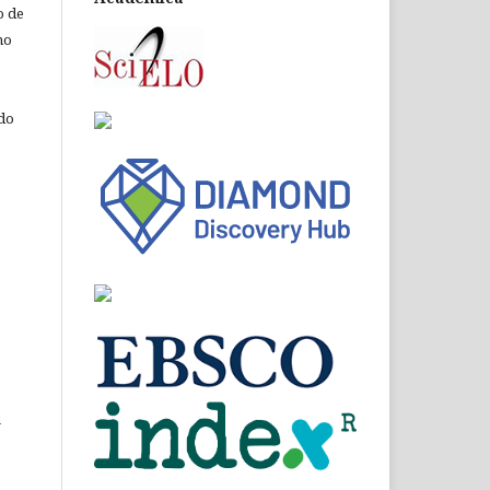
o de
ho
 do
o