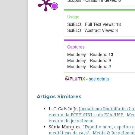
Usage
SciELO - Full Text Views:
18
SciELO - Abstract Views:
3
Captures
Mendeley - Readers:
13
Mendeley - Readers:
9
Mendeley - Readers:
2
-
see details
Artigos Similares
L. C. Galvão Jr,
Jornalismo Radiofónico Lus
ensino da FCSH /UNL e da ECA /USP
,
Med
ensino do jornalismo
Sónia Marques,
"Espelho meu, espelho m
mediáticas da raça’
,
Media & Jornalismo: 