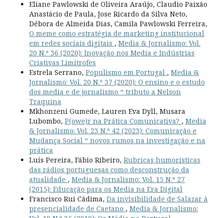
Eliane Pawlowski de Oliveira Araújo, Claudio Paixão
Anastácio de Paula, Jose Ricardo da Silva Neto,
Débora de Almeida Dias, Camila Pawlowski Ferreira,
O meme como estratégia de marketing institucional
em redes sociais digitais
,
Media & Jornalismo: Vol.
20 N.º 36 (2020): Inovação nos Media e Indústrias
Criativas Limítrofes
Estrela Serrano,
Populismo em Portugal
,
Media &
Jornalismo: Vol. 20 N.º 37 (2020): O ensino e o estudo
dos media e de jornalismo “ tributo a Nelson
Traquina
Mkhonzeni Gumede, Lauren Eva Dyll, Musara
Lubombo,
P(owe)r na Prática Comunicativa?
,
Media
& Jornalismo: Vol. 23 N.º 42 (2023): Comunicação e
Mudança Social “ novos rumos na investigação e na
prática
Luís Pereira, Fábio Ribeiro,
Rubricas humorísticas
das rádios portuguesas como desconstrução da
atualidade
,
Media & Jornalismo: Vol. 15 N.º 27
(2015): Educação para os Media na Era Digital
Francisco Rui Cádima,
Da invisibilidade de Salazar à
presencialidade de Caetano
,
Media & Jornalismo: