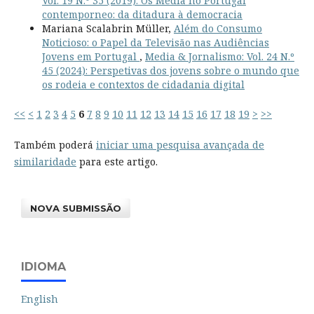
Vol. 19 N.º 35 (2019): Os Média no Portugal
contemporneo: da ditadura à democracia
Mariana Scalabrin Müller,
Além do Consumo
Noticioso: o Papel da Televisão nas Audiências
Jovens em Portugal
,
Media & Jornalismo: Vol. 24 N.º
45 (2024): Perspetivas dos jovens sobre o mundo que
os rodeia e contextos de cidadania digital
<<
<
1
2
3
4
5
6
7
8
9
10
11
12
13
14
15
16
17
18
19
>
>>
Também poderá
iniciar uma pesquisa avançada de
similaridade
para este artigo.
NOVA SUBMISSÃO
IDIOMA
English