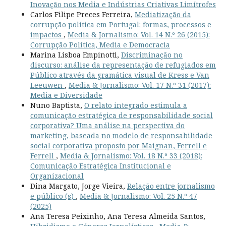
Inovação nos Media e Indústrias Criativas Limítrofes
Carlos Filipe Preces Ferreira,
Mediatização da
corrupção política em Portugal: formas, processos e
impactos
,
Media & Jornalismo: Vol. 14 N.º 26 (2015):
Corrupção Política, Media e Democracia
Marina Lisboa Empinotti,
Discriminação no
discurso: análise da representação de refugiados em
Público através da gramática visual de Kress e Van
Leeuwen
,
Media & Jornalismo: Vol. 17 N.º 31 (2017):
Media e Diversidade
Nuno Baptista,
O relato integrado estimula a
comunicação estratégica de responsabilidade social
corporativa? Uma análise na perspectiva do
marketing, baseada no modelo de responsabilidade
social corporativa proposto por Maignan, Ferrell e
Ferrell
,
Media & Jornalismo: Vol. 18 N.º 33 (2018):
Comunicação Estratégica Institucional e
Organizacional
Dina Margato, Jorge Vieira,
Relação entre jornalismo
e público (s)
,
Media & Jornalismo: Vol. 25 N.º 47
(2025)
Ana Teresa Peixinho, Ana Teresa Almeida Santos,