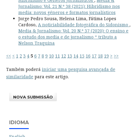
Hibridismo e Géneros Jornalísticos
,
Media &
Jornalismo: Vol. 21 N.º 38 (2021): Hibridismo nos
media: novos géneros e formatos jornalísticos
Jorge Pedro Sousa, Helena Lima, Fátima Lopes
Cardoso,
A noticiabilidade fotográfica do Sidonismo
,
Media & Jornalismo: Vol. 20 N.º 37 (2020): O ensino e
o estudo dos media e de jornalismo “ tributo a
Nelson Traquina
<<
<
1
2
3
4
5
6
7
8
9
10
11
12
13
14
15
16
17
18
19
>
>>
Também poderá
iniciar uma pesquisa avançada de
similaridade
para este artigo.
NOVA SUBMISSÃO
IDIOMA
English