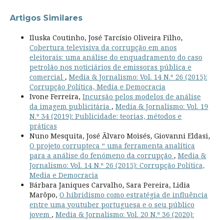
Artigos Similares
Iluska Coutinho, José Tarcísio Oliveira Filho,
Cobertura televisiva da corrupção em anos
eleitorais: uma análise do enquadramento do caso
petrolão nos noticiários de emissoras pública e
comercial
,
Media & Jornalismo: Vol. 14 N.º 26 (2015):
Corrupção Política, Media e Democracia
Ivone Ferreira,
Incursão pelos modelos de análise
da imagem publicitária
,
Media & Jornalismo: Vol. 19
N.º 34 (2019): Publicidade: teorias, métodos e
práticas
Nuno Mesquita, José Ãlvaro Moisés, Giovanni Eldasi,
O projeto corrupteca “ uma ferramenta analítica
para a análise do fenómeno da corrupção
,
Media &
Jornalismo: Vol. 14 N.º 26 (2015): Corrupção Política,
Media e Democracia
Bárbara Janiques Carvalho, Sara Pereira, Lidia
Marôpo,
O hibridismo como estratégia de influência
entre uma youtuber portuguesa e o seu público
jovem
,
Media & Jornalismo: Vol. 20 N.º 36 (2020):