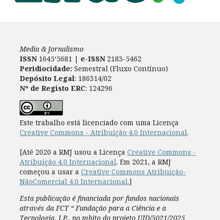
Media & Jornalismo
ISSN
1645‘5681 |
e-ISSN
2183-5462
Peridiocidade:
Semestral (Fluxo Contínuo)
Depósito Legal
: 186314/02
Nº de Registo ERC
: 124296
Este trabalho está licenciado com uma Licença
Creative Commons - Atribuição 4.0 Internacional
.
[Até 2020 a RMJ usou a Licença
Creative Commons -
Atribuição 4.0 Internacional
. Em 2021, a RMJ
começou a usar a
Creative Commons Atribuição-
NãoComercial 4.0 Internacional.
]
Esta publicação é financiada por fundos nacionais
através da FCT “ Fundação para a Ciência e a
Tecnologia, I.P., no mbito do projeto UID/5021/2025