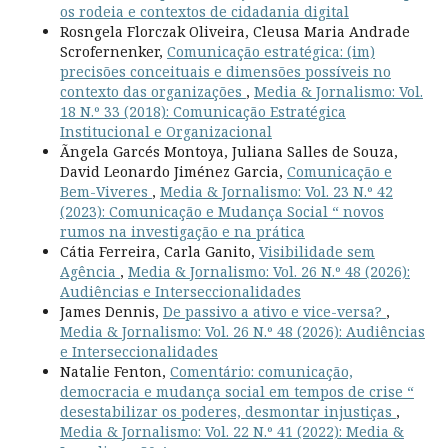
os rodeia e contextos de cidadania digital
Rosngela Florczak Oliveira, Cleusa Maria Andrade
Scrofernenker,
Comunicação estratégica: (im)
precisões conceituais e dimensões possíveis no
contexto das organizações
,
Media & Jornalismo: Vol.
18 N.º 33 (2018): Comunicação Estratégica
Institucional e Organizacional
Ãngela Garcés Montoya, Juliana Salles de Souza,
David Leonardo Jiménez Garcia,
Comunicação e
Bem-Viveres
,
Media & Jornalismo: Vol. 23 N.º 42
(2023): Comunicação e Mudança Social “ novos
rumos na investigação e na prática
Cátia Ferreira, Carla Ganito,
Visibilidade sem
Agência
,
Media & Jornalismo: Vol. 26 N.º 48 (2026):
Audiências e Interseccionalidades
James Dennis,
De passivo a ativo e vice-versa?
,
Media & Jornalismo: Vol. 26 N.º 48 (2026): Audiências
e Interseccionalidades
Natalie Fenton,
Comentário: comunicação,
democracia e mudança social em tempos de crise “
desestabilizar os poderes, desmontar injustiças
,
Media & Jornalismo: Vol. 22 N.º 41 (2022): Media &