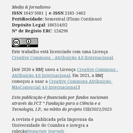
Media & Jornalismo
ISSN
1645‘5681 |
e-ISSN
2183-5462
Peridiocidade:
Semestral (Fluxo Contínuo)
Depósito Legal
: 186314/02
Nº de Registo ERC
: 124296
Este trabalho está licenciado com uma Licença
Creative Commons - Atribuição 4.0 Internacional
.
[Até 2020 a RMJ usou a Licença
Creative Commons -
Atribuição 4.0 Internacional
. Em 2021, a RMJ
começou a usar a
Creative Commons Atribuição-
NãoComercial 4.0 Internacional.
]
Esta publicação é financiada por fundos nacionais
através da FCT “ Fundação para a Ciência e a
Tecnologia, I.P., no mbito do projeto UID/5021/2025
A revista é publicada pela Imprensa da
Universidade de Coimbra e integra a
coleção
Impactum Journals