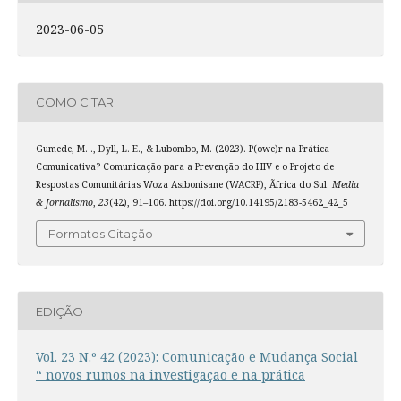
2023-06-05
COMO CITAR
Gumede, M. ., Dyll, L. E., & Lubombo, M. (2023). P(owe)r na Prática
Comunicativa? Comunicação para a Prevenção do HIV e o Projeto de
Respostas Comunitárias Woza Asibonisane (WACRP), Ãfrica do Sul.
Media
& Jornalismo
,
23
(42), 91–106. https://doi.org/10.14195/2183-5462_42_5
Formatos Citação
EDIÇÃO
Vol. 23 N.º 42 (2023): Comunicação e Mudança Social
“ novos rumos na investigação e na prática