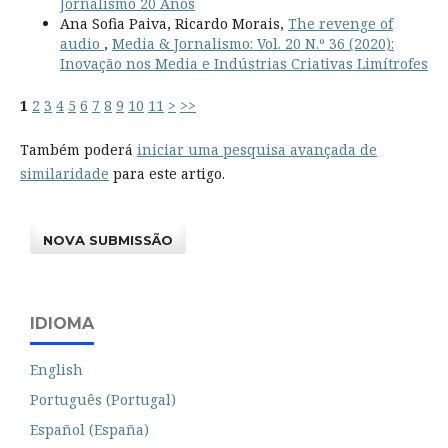
Jornalismo 20 Anos
Ana Sofia Paiva, Ricardo Morais,
The revenge of
audio
,
Media & Jornalismo: Vol. 20 N.º 36 (2020):
Inovação nos Media e Indústrias Criativas Limítrofes
1
2
3
4
5
6
7
8
9
10
11
>
>>
Também poderá
iniciar uma pesquisa avançada de
similaridade
para este artigo.
NOVA SUBMISSÃO
IDIOMA
English
Português (Portugal)
Español (España)