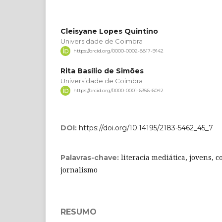
Cleisyane Lopes Quintino
Universidade de Coimbra
https://orcid.org/0000-0002-8817-9142
Rita Basílio de Simões
Universidade de Coimbra
https://orcid.org/0000-0001-6356-6042
DOI:
https://doi.org/10.14195/2183-5462_45_7
literacia mediática, jovens, 
Palavras-chave:
jornalismo
RESUMO