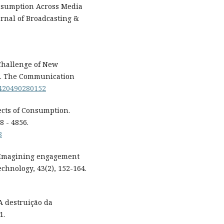
onsumption Across Media
urnal of Broadcasting &
 Challenge of New
s. The Communication
14420490280152
ects of Consumption.
8 - 4856.
8
Re-Imagining engagement
echnology, 43(2), 152-164.
 A destruição da
1.