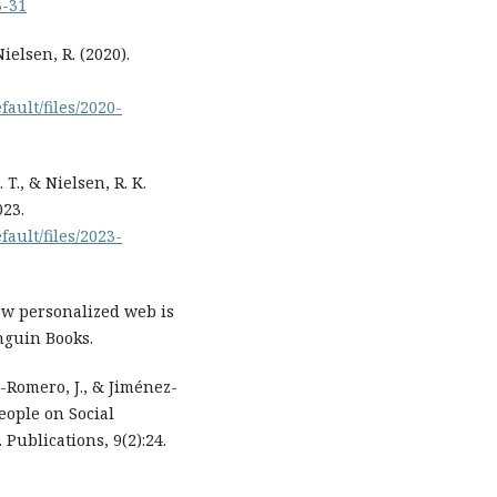
3-31
ielsen, R. (2020).
efault/files/2020-
 T., & Nielsen, R. K.
023.
efault/files/2023-
new personalized web is
nguin Books.
o-Romero, J., & Jiménez-
eople on Social
Publications, 9(2):24.