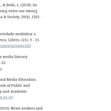
., & Bode, L. (2018). Do
lizing news use among
 & Society, 20(4), 1263-
ociedade mediática: o
a. Líbero, (21), 9 - 21.
ro/article/view/592
he media literacy
-32.
.x
ond Media Education:
nts of Public and
acy and Academic
23-01-05
. (2010). News-seekers and