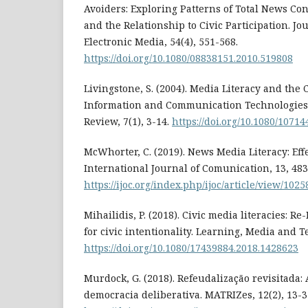
Avoiders: Exploring Patterns of Total News C
and the Relationship to Civic Participation. Jo
Electronic Media, 54(4), 551-568.
https://doi.org/10.1080/08838151.2010.519808
Livingstone, S. (2004). Media Literacy and the
Information and Communication Technologie
Review, 7(1), 3-14.
https://doi.org/10.1080/107
McWhorter, C. (2019). News Media Literacy: Eff
International Journal of Comunication, 13, 483
https://ijoc.org/index.php/ijoc/article/view/1025
Mihailidis, P. (2018). Civic media literacies: 
for civic intentionality. Learning, Media and T
https://doi.org/10.1080/17439884.2018.1428623
Murdock, G. (2018). Refeudalização revisitada:
democracia deliberativa. MATRIZes, 12(2), 13-3