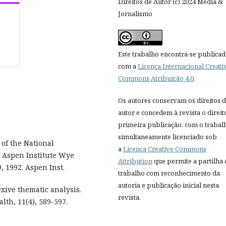
Direitos de Autor (c) 2024 Media &
Jornalismo
Este trabalho encontra-se publica
com a
Licença Internacional Creati
Commons Atribuição 4.0
.
Os autores conservam os direitos 
autor e concedem à revista o direit
primeira publicação, com o trabal
simultaneamente licenciado sob
 of the National
a
Licença Creative Commons
 Aspen Institute Wye
Attribution
que permite a partilha
 1992. Aspen Inst.
trabalho com reconhecimento da
autoria e publicação inicial nesta
lexive thematic analysis.
revista.
lth, 11(4), 589-597.