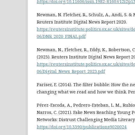
https://doi.org/10.11606/issn.1982-8160.v12i2p1
Newman, N. Fletcher, R., Schulz, A., Andi, S. & N
Reuters Institute Digital News Report 2020.
https://reutersinstitute.politics.ox.ac.uk/sites/d
06/DNR_2020_FINAL.pdf
Newman, N., Fletcher, R., Eddy, K., Robertson, C.
(2023). Reuters Institute Digital News Report 2
https://reutersinstitute.politics.ox.ac.uk/sites/d
06/Digital_News_Report_2023.pdf
Pariser, E. (2014). The filter bubble: How the 
changing what we read and how we think. Pe
Pérez-Escoda, A., Pedrero-Esteban, L. M., Rubi
Narros, C. (2021). Fake News Reaching Young P
Networks: Distrust Challenging Media Literacy. 
https://doi.org/10.3390/publications9020024