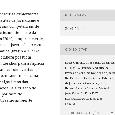
pesquisa exploratória
PUBLICADO
antes de Jornalismo e
lizam competências de
2024-11-06
oricamente, parte da
s (2010); empiricamente,
s com jovens de 19 e 20
COMO CITAR
ática (Braun & Clarke
e, embora possuam
Lopes Quintino, C., & Basílio de Simões
 desafios para as aplicar
R. (2024). A Literacia Mediática na
áticas como visitas
Prática do Consumo Noticioso de Jovens
ompanhamento de canais
Um Estudo Exploratório com Estudante
e algoritmos das
de Jornalismo e Comunicação da
ões. Já a criação de
Universidade de Coimbra.
Media &
Jornalismo
,
24
(45), e4507.
por falta de
https://doi.org/10.14195/2183-
tivas no ambiente
5462_45_7
Formatos Citação