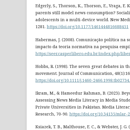
Edgerly, S., Thorson, K., Thorson, E., Vraga, E. K
parents still model news consumption? Socia
adolescents in a multi-device world. New Media
1281.
https://doi.org/10.1177/1461444816688451
Habermas, J. (2008). Comunicação política na s
impacto da teoria normativa na pesquisa empíric
https://seer.casperlibero.edu.br/index.php/libe
Hobbs, R. (1998). The seven great debates in t
movement. Journal of Communication, 48(1):16
https://doi.org/10.1111/j.1460-2466.1998.tb02734
Ikram, M., & Hameedur Rahman, B. (2023). Bey
Assessing News Media Literacy in Media Stude
Private Universities in Pakistan. Media Liter
Research, 70-90.
https://doi.org/10.34135/mlar-
Ksiazek, T. B., Malthouse, E. C., & Webster, J. G