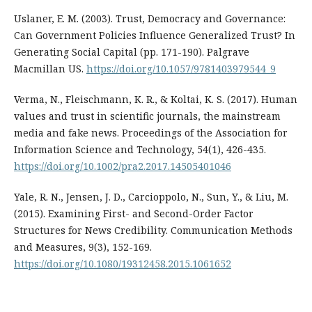
Uslaner, E. M. (2003). Trust, Democracy and Governance:
Can Government Policies Influence Generalized Trust? In
Generating Social Capital (pp. 171-190). Palgrave
Macmillan US.
https://doi.org/10.1057/9781403979544_9
Verma, N., Fleischmann, K. R., & Koltai, K. S. (2017). Human
values and trust in scientific journals, the mainstream
media and fake news. Proceedings of the Association for
Information Science and Technology, 54(1), 426-435.
https://doi.org/10.1002/pra2.2017.14505401046
Yale, R. N., Jensen, J. D., Carcioppolo, N., Sun, Y., & Liu, M.
(2015). Examining First- and Second-Order Factor
Structures for News Credibility. Communication Methods
and Measures, 9(3), 152-169.
https://doi.org/10.1080/19312458.2015.1061652