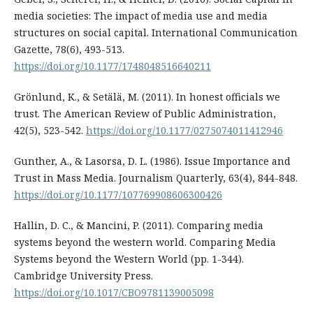
media societies: The impact of media use and media
structures on social capital. International Communication
Gazette, 78(6), 493-513.
https://doi.org/10.1177/1748048516640211
Grönlund, K., & Setälä, M. (2011). In honest officials we
trust. The American Review of Public Administration,
42(5), 523-542.
https://doi.org/10.1177/0275074011412946
Gunther, A., & Lasorsa, D. L. (1986). Issue Importance and
Trust in Mass Media. Journalism Quarterly, 63(4), 844-848.
https://doi.org/10.1177/107769908606300426
Hallin, D. C., & Mancini, P. (2011). Comparing media
systems beyond the western world. Comparing Media
Systems beyond the Western World (pp. 1-344).
Cambridge University Press.
https://doi.org/10.1017/CBO9781139005098