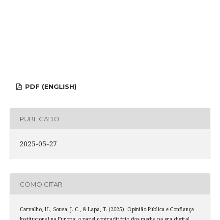
PDF (ENGLISH)
PUBLICADO
2025-05-27
COMO CITAR
Carvalho, H., Sousa, J. C., & Lapa, T. (2025). Opinião Pública e Confiança
Institucional na Europa: o papel contraditório dos media na era digital.