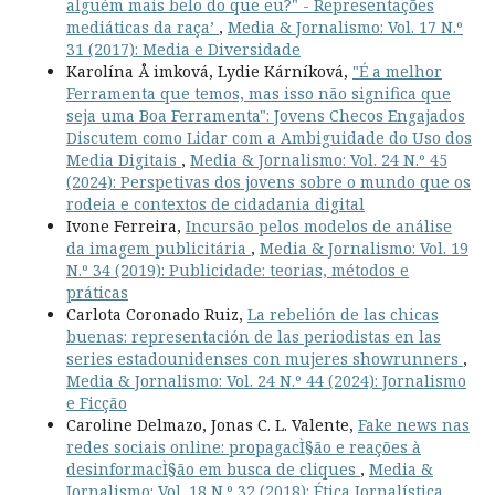
alguém mais belo do que eu?" - Representações
mediáticas da raça’
,
Media & Jornalismo: Vol. 17 N.º
31 (2017): Media e Diversidade
Karolína Å imková, Lydie Kárníková,
"É a melhor
Ferramenta que temos, mas isso não significa que
seja uma Boa Ferramenta": Jovens Checos Engajados
Discutem como Lidar com a Ambiguidade do Uso dos
Media Digitais
,
Media & Jornalismo: Vol. 24 N.º 45
(2024): Perspetivas dos jovens sobre o mundo que os
rodeia e contextos de cidadania digital
Ivone Ferreira,
Incursão pelos modelos de análise
da imagem publicitária
,
Media & Jornalismo: Vol. 19
N.º 34 (2019): Publicidade: teorias, métodos e
práticas
Carlota Coronado Ruiz,
La rebelión de las chicas
buenas: representación de las periodistas en las
series estadounidenses con mujeres showrunners
,
Media & Jornalismo: Vol. 24 N.º 44 (2024): Jornalismo
e Ficção
Caroline Delmazo, Jonas C. L. Valente,
Fake news nas
redes sociais online: propagacÌ§ão e reações à
desinformacÌ§ão em busca de cliques
,
Media &
Jornalismo: Vol. 18 N.º 32 (2018): Ética Jornalística