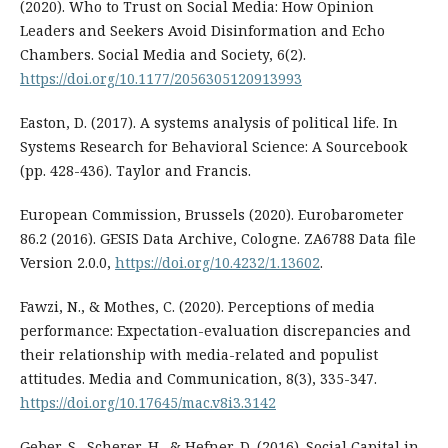
(2020). Who to Trust on Social Media: How Opinion
Leaders and Seekers Avoid Disinformation and Echo
Chambers. Social Media and Society, 6(2).
https://doi.org/10.1177/2056305120913993
Easton, D. (2017). A systems analysis of political life. In
Systems Research for Behavioral Science: A Sourcebook
(pp. 428-436). Taylor and Francis.
European Commission, Brussels (2020). Eurobarometer
86.2 (2016). GESIS Data Archive, Cologne. ZA6788 Data file
Version 2.0.0,
https://doi.org/10.4232/1.13602
.
Fawzi, N., & Mothes, C. (2020). Perceptions of media
performance: Expectation-evaluation discrepancies and
their relationship with media-related and populist
attitudes. Media and Communication, 8(3), 335-347.
https://doi.org/10.17645/mac.v8i3.3142
Geber, S., Scherer, H., & Hefner, D. (2016). Social Capital in