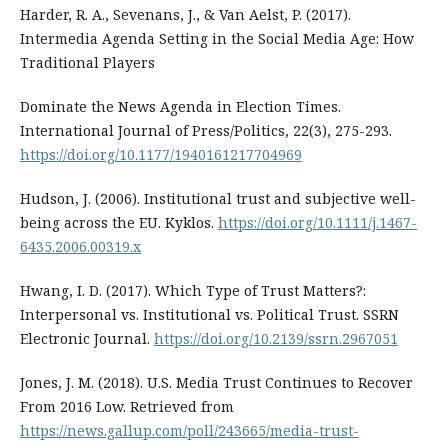
Harder, R. A., Sevenans, J., & Van Aelst, P. (2017).
Intermedia Agenda Setting in the Social Media Age: How
Traditional Players
Dominate the News Agenda in Election Times.
International Journal of Press/Politics, 22(3), 275-293.
https://doi.org/10.1177/1940161217704969
Hudson, J. (2006). Institutional trust and subjective well-
being across the EU. Kyklos.
https://doi.org/10.1111/j.1467-
6435.2006.00319.x
Hwang, I. D. (2017). Which Type of Trust Matters?:
Interpersonal vs. Institutional vs. Political Trust. SSRN
Electronic Journal.
https://doi.org/10.2139/ssrn.2967051
Jones, J. M. (2018). U.S. Media Trust Continues to Recover
From 2016 Low. Retrieved from
https://news.gallup.com/poll/243665/media-trust-