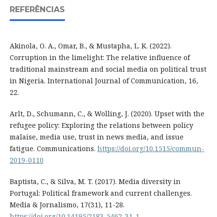
REFERÊNCIAS
Akinola, O. A., Omar, B., & Mustapha, L. K. (2022).
Corruption in the limelight: The relative influence of
traditional mainstream and social media on political trust
in Nigeria. International Journal of Communication, 16,
22.
Arlt, D., Schumann, C., & Wolling, J. (2020). Upset with the
refugee policy: Exploring the relations between policy
malaise, media use, trust in news media, and issue
fatigue. Communications.
https://doi.org/10.1515/commun-
2019-0110
Baptista, C., & Silva, M. T. (2017). Media diversity in
Portugal: Political framework and current challenges.
Media & Jornalismo, 17(31), 11-28.
https://doi.org/10.14195/2183-5462_31_1