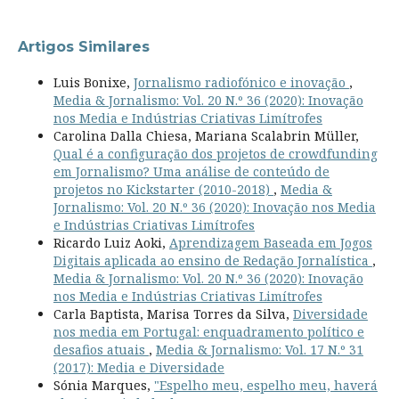
Artigos Similares
Luis Bonixe,
Jornalismo radiofónico e inovação
,
Media & Jornalismo: Vol. 20 N.º 36 (2020): Inovação
nos Media e Indústrias Criativas Limítrofes
Carolina Dalla Chiesa, Mariana Scalabrin Müller,
Qual é a configuração dos projetos de crowdfunding
em Jornalismo? Uma análise de conteúdo de
projetos no Kickstarter (2010-2018)
,
Media &
Jornalismo: Vol. 20 N.º 36 (2020): Inovação nos Media
e Indústrias Criativas Limítrofes
Ricardo Luiz Aoki,
Aprendizagem Baseada em Jogos
Digitais aplicada ao ensino de Redação Jornalística
,
Media & Jornalismo: Vol. 20 N.º 36 (2020): Inovação
nos Media e Indústrias Criativas Limítrofes
Carla Baptista, Marisa Torres da Silva,
Diversidade
nos media em Portugal: enquadramento político e
desafios atuais
,
Media & Jornalismo: Vol. 17 N.º 31
(2017): Media e Diversidade
Sónia Marques,
"Espelho meu, espelho meu, haverá