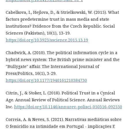
Cabelkova, I., Hejlova, D., & Strielkowski, W. (2015). What
factors predetermine trust in mass media and state
institutions? Evidence from the Czech Republic. Social
Sciences (Pakistan), 10(1), 13-19.
https://doi.org/10.3923/sscience.2015.13.19
Chadwick, A. (2010). The political information cycle in a
hybrid news system: The British prime minister and the
"Bullygate" affair. The International Journal of
Press/Politics, 16(1), 3-29.
https://doi.org/10.1177/1940161210384730
Citrin, J., & Stoker, L. (2018). Political Trust in a Cynical
Age. Annual Review of Political Science. Annual Reviews
Inc.
https://doi.org/10.1146/annurev-polisci-050316-092550
Correia, A. & Neves, S. (2021). Narrativas mediáticas sobre
O femicídio na intimidade em Portugal - implicações E