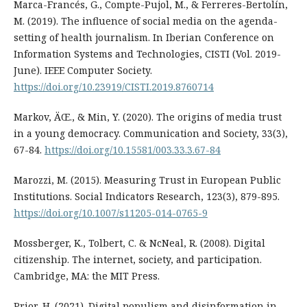
Marca-Francés, G., Compte-Pujol, M., & Ferreres-Bertolín,
M. (2019). The influence of social media on the agenda-
setting of health journalism. In Iberian Conference on
Information Systems and Technologies, CISTI (Vol. 2019-
June). IEEE Computer Society.
https://doi.org/10.23919/CISTI.2019.8760714
Markov, ÄŒ., & Min, Y. (2020). The origins of media trust
in a young democracy. Communication and Society, 33(3),
67-84.
https://doi.org/10.15581/003.33.3.67-84
Marozzi, M. (2015). Measuring Trust in European Public
Institutions. Social Indicators Research, 123(3), 879-895.
https://doi.org/10.1007/s11205-014-0765-9
Mossberger, K., Tolbert, C. & NcNeal, R. (2008). Digital
citizenship. The internet, society, and participation.
Cambridge, MA: the MIT Press.
Prior, H. (2021). Digital populism and disinformation in