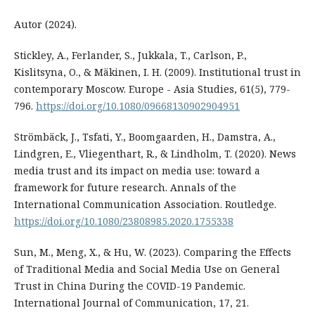
Autor (2024).
Stickley, A., Ferlander, S., Jukkala, T., Carlson, P.,
Kislitsyna, O., & Mäkinen, I. H. (2009). Institutional trust in
contemporary Moscow. Europe - Asia Studies, 61(5), 779-
796.
https://doi.org/10.1080/09668130902904951
Strömbäck, J., Tsfati, Y., Boomgaarden, H., Damstra, A.,
Lindgren, E., Vliegenthart, R., & Lindholm, T. (2020). News
media trust and its impact on media use: toward a
framework for future research. Annals of the
International Communication Association. Routledge.
https://doi.org/10.1080/23808985.2020.1755338
Sun, M., Meng, X., & Hu, W. (2023). Comparing the Effects
of Traditional Media and Social Media Use on General
Trust in China During the COVID-19 Pandemic.
International Journal of Communication, 17, 21.