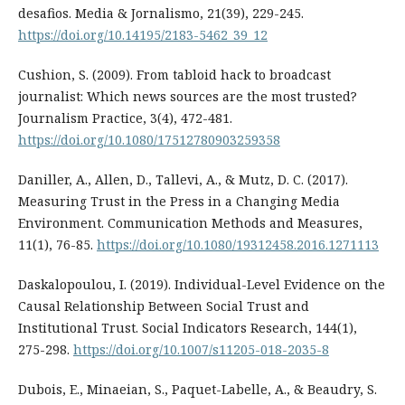
desafios. Media & Jornalismo, 21(39), 229-245.
https://doi.org/10.14195/2183-5462_39_12
Cushion, S. (2009). From tabloid hack to broadcast
journalist: Which news sources are the most trusted?
Journalism Practice, 3(4), 472-481.
https://doi.org/10.1080/17512780903259358
Daniller, A., Allen, D., Tallevi, A., & Mutz, D. C. (2017).
Measuring Trust in the Press in a Changing Media
Environment. Communication Methods and Measures,
11(1), 76-85.
https://doi.org/10.1080/19312458.2016.1271113
Daskalopoulou, I. (2019). Individual-Level Evidence on the
Causal Relationship Between Social Trust and
Institutional Trust. Social Indicators Research, 144(1),
275-298.
https://doi.org/10.1007/s11205-018-2035-8
Dubois, E., Minaeian, S., Paquet-Labelle, A., & Beaudry, S.