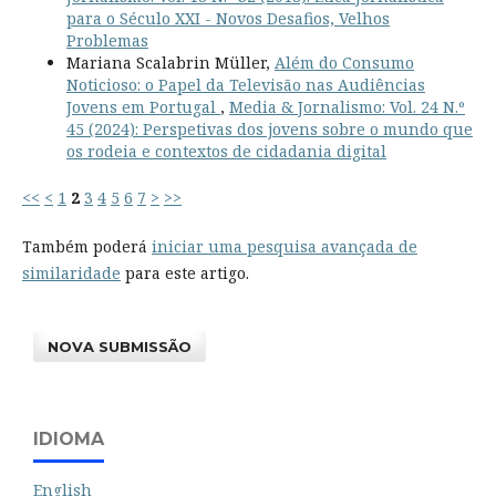
para o Século XXI - Novos Desafios, Velhos
Problemas
Mariana Scalabrin Müller,
Além do Consumo
Noticioso: o Papel da Televisão nas Audiências
Jovens em Portugal
,
Media & Jornalismo: Vol. 24 N.º
45 (2024): Perspetivas dos jovens sobre o mundo que
os rodeia e contextos de cidadania digital
<<
<
1
2
3
4
5
6
7
>
>>
Também poderá
iniciar uma pesquisa avançada de
similaridade
para este artigo.
NOVA SUBMISSÃO
IDIOMA
English