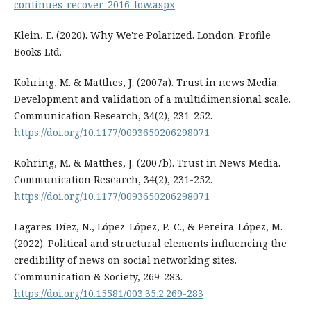
continues-recover-2016-low.aspx
Klein, E. (2020). Why We're Polarized. London. Profile
Books Ltd.
Kohring, M. & Matthes, J. (2007a). Trust in news Media:
Development and validation of a multidimensional scale.
Communication Research, 34(2), 231-252.
https://doi.org/10.1177/0093650206298071
Kohring, M. & Matthes, J. (2007b). Trust in News Media.
Communication Research, 34(2), 231-252.
https://doi.org/10.1177/0093650206298071
Lagares-Díez, N., López-López, P.-C., & Pereira-López, M.
(2022). Political and structural elements influencing the
credibility of news on social networking sites.
Communication & Society, 269-283.
https://doi.org/10.15581/003.35.2.269-283