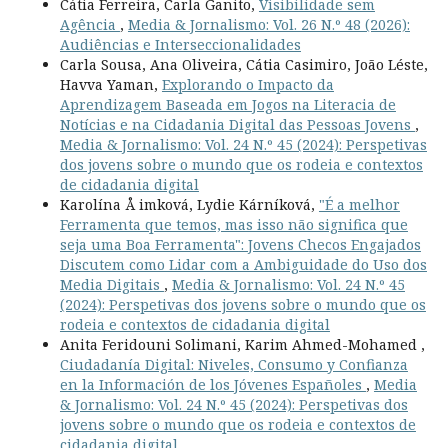
Cátia Ferreira, Carla Ganito,
Visibilidade sem
Agência
,
Media & Jornalismo: Vol. 26 N.º 48 (2026):
Audiências e Interseccionalidades
Carla Sousa, Ana Oliveira, Cátia Casimiro, João Léste,
Havva Yaman,
Explorando o Impacto da
Aprendizagem Baseada em Jogos na Literacia de
Notícias e na Cidadania Digital das Pessoas Jovens
,
Media & Jornalismo: Vol. 24 N.º 45 (2024): Perspetivas
dos jovens sobre o mundo que os rodeia e contextos
de cidadania digital
Karolína Å imková, Lydie Kárníková,
"É a melhor
Ferramenta que temos, mas isso não significa que
seja uma Boa Ferramenta": Jovens Checos Engajados
Discutem como Lidar com a Ambiguidade do Uso dos
Media Digitais
,
Media & Jornalismo: Vol. 24 N.º 45
(2024): Perspetivas dos jovens sobre o mundo que os
rodeia e contextos de cidadania digital
Anita Feridouni Solimani, Karim Ahmed-Mohamed ,
Ciudadanía Digital: Niveles, Consumo y Confianza
en la Información de los Jóvenes Españoles
,
Media
& Jornalismo: Vol. 24 N.º 45 (2024): Perspetivas dos
jovens sobre o mundo que os rodeia e contextos de
cidadania digital