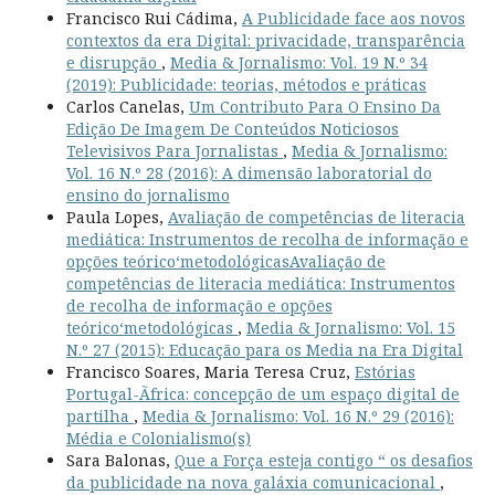
Francisco Rui Cádima,
A Publicidade face aos novos
contextos da era Digital: privacidade, transparência
e disrupção
,
Media & Jornalismo: Vol. 19 N.º 34
(2019): Publicidade: teorias, métodos e práticas
Carlos Canelas,
Um Contributo Para O Ensino Da
Edição De Imagem De Conteúdos Noticiosos
Televisivos Para Jornalistas
,
Media & Jornalismo:
Vol. 16 N.º 28 (2016): A dimensão laboratorial do
ensino do jornalismo
Paula Lopes,
Avaliação de competências de literacia
mediática: Instrumentos de recolha de informação e
opções teórico‘metodológicasAvaliação de
competências de literacia mediática: Instrumentos
de recolha de informação e opções
teórico‘metodológicas
,
Media & Jornalismo: Vol. 15
N.º 27 (2015): Educação para os Media na Era Digital
Francisco Soares, Maria Teresa Cruz,
Estórias
Portugal-Ãfrica: concepção de um espaço digital de
partilha
,
Media & Jornalismo: Vol. 16 N.º 29 (2016):
Média e Colonialismo(s)
Sara Balonas,
Que a Força esteja contigo “ os desafios
da publicidade na nova galáxia comunicacional
,