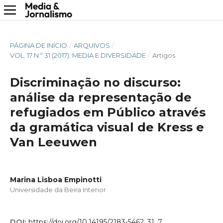
PÁGINA DE INÍCIO
/
ARQUIVOS
/
VOL. 17 N.º 31 (2017): MEDIA E DIVERSIDADE
/
Artigos
Discriminação no discurso:
análise da representação de
refugiados em Público através
da gramática visual de Kress e
Van Leeuwen
Marina Lisboa Empinotti
Universidade da Beira Interior
DOI:
https://doi.org/10.14195/2183-5462_31_7