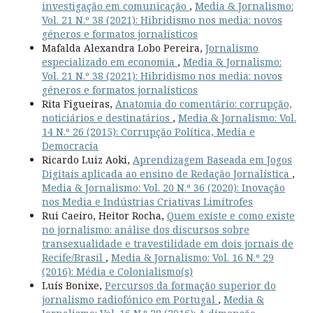
investigação em comunicação
,
Media & Jornalismo:
Vol. 21 N.º 38 (2021): Hibridismo nos media: novos
géneros e formatos jornalísticos
Mafalda Alexandra Lobo Pereira,
Jornalismo
especializado em economia
,
Media & Jornalismo:
Vol. 21 N.º 38 (2021): Hibridismo nos media: novos
géneros e formatos jornalísticos
Rita Figueiras,
Anatomia do comentário: corrupção,
noticiários e destinatários
,
Media & Jornalismo: Vol.
14 N.º 26 (2015): Corrupção Política, Media e
Democracia
Ricardo Luiz Aoki,
Aprendizagem Baseada em Jogos
Digitais aplicada ao ensino de Redação Jornalística
,
Media & Jornalismo: Vol. 20 N.º 36 (2020): Inovação
nos Media e Indústrias Criativas Limítrofes
Rui Caeiro, Heitor Rocha,
Quem existe e como existe
no jornalismo: análise dos discursos sobre
transexualidade e travestilidade em dois jornais de
Recife/Brasil
,
Media & Jornalismo: Vol. 16 N.º 29
(2016): Média e Colonialismo(s)
Luís Bonixe,
Percursos da formação superior do
jornalismo radiofónico em Portugal
,
Media &