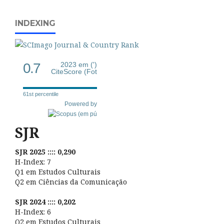
INDEXING
0.7
2023 em (')
CiteScore (Fot
61st percentile
Powered by
SJR
SJR 2025 :::: 0,290
H-Index: 7
Q1 em Estudos Culturais
Q2 em Ciências da Comunicação
SJR 2024 :::: 0,202
H-Index: 6
Q2 em Estudos Culturais