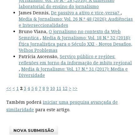
Jornalismo: Vol. 16 N.º 28 (2016): A dimensão
laboratorial do ensino do jornalismo
James Dennis,
De passivo a ativo e vice-versa?
,
Media & Jornalismo: Vol. 26 N.º 48 (2026): Audiências
e Interseccionalidades
Bruno Viana,
O jornalismo no contexto da Web
Semntica
,
Media & Jornalismo: Vol. 18 N.º 32 (2018):
Ética Jornalística para o Século XXI - Novos Desafios,
Velhos Problemas
Patrícia Ascensão,
Serviço público e regiões:
reflexões em torno da informação de mbito regional
,
Media & Jornalismo: Vol. 17 N.º 31 (2017): Media e
Diversidade
<<
<
1
2
3
4
5
6
7
8
9
10
11
12
>
>>
Também poderá
iniciar uma pesquisa avançada de
similaridade
para este artigo.
NOVA SUBMISSÃO