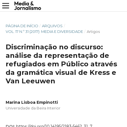
PÁGINA DE INÍCIO
/
ARQUIVOS
/
VOL. 17 N.º 31 (2017): MEDIA E DIVERSIDADE
/
Artigos
Discriminação no discurso:
análise da representação de
refugiados em Público através
da gramática visual de Kress e
Van Leeuwen
Marina Lisboa Empinotti
Universidade da Beira Interior
DOI:
https://doi.org/10.14195/2183-5462_31_7