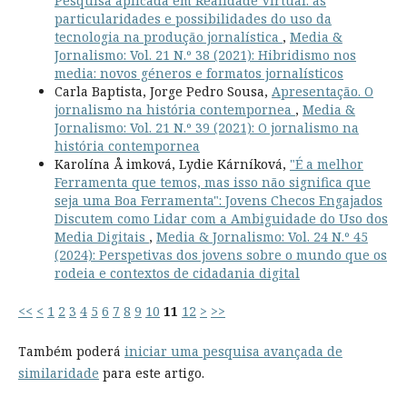
Pesquisa aplicada em Realidade Virtual: as
particularidades e possibilidades do uso da
tecnologia na produção jornalística
,
Media &
Jornalismo: Vol. 21 N.º 38 (2021): Hibridismo nos
media: novos géneros e formatos jornalísticos
Carla Baptista, Jorge Pedro Sousa,
Apresentação. O
jornalismo na história contempornea
,
Media &
Jornalismo: Vol. 21 N.º 39 (2021): O jornalismo na
história contempornea
Karolína Å imková, Lydie Kárníková,
"É a melhor
Ferramenta que temos, mas isso não significa que
seja uma Boa Ferramenta": Jovens Checos Engajados
Discutem como Lidar com a Ambiguidade do Uso dos
Media Digitais
,
Media & Jornalismo: Vol. 24 N.º 45
(2024): Perspetivas dos jovens sobre o mundo que os
rodeia e contextos de cidadania digital
<<
<
1
2
3
4
5
6
7
8
9
10
11
12
>
>>
Também poderá
iniciar uma pesquisa avançada de
similaridade
para este artigo.