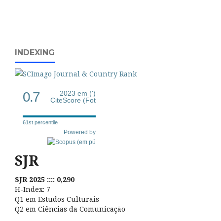
INDEXING
0.7
2023 em (')
CiteScore (Fot
61st percentile
Powered by
SJR
SJR 2025 :::: 0,290
H-Index: 7
Q1 em Estudos Culturais
Q2 em Ciências da Comunicação