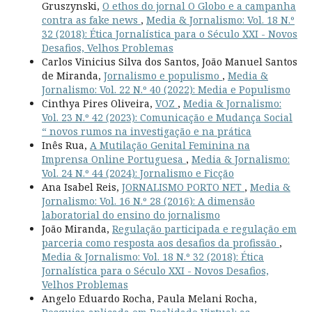
Gruszynski,
O ethos do jornal O Globo e a campanha
contra as fake news
,
Media & Jornalismo: Vol. 18 N.º
32 (2018): Ética Jornalística para o Século XXI - Novos
Desafios, Velhos Problemas
Carlos Vinicius Silva dos Santos, João Manuel Santos
de Miranda,
Jornalismo e populismo
,
Media &
Jornalismo: Vol. 22 N.º 40 (2022): Media e Populismo
Cinthya Pires Oliveira,
VOZ
,
Media & Jornalismo:
Vol. 23 N.º 42 (2023): Comunicação e Mudança Social
“ novos rumos na investigação e na prática
Inês Rua,
A Mutilação Genital Feminina na
Imprensa Online Portuguesa
,
Media & Jornalismo:
Vol. 24 N.º 44 (2024): Jornalismo e Ficção
Ana Isabel Reis,
JORNALISMO PORTO NET
,
Media &
Jornalismo: Vol. 16 N.º 28 (2016): A dimensão
laboratorial do ensino do jornalismo
João Miranda,
Regulação participada e regulação em
parceria como resposta aos desafios da profissão
,
Media & Jornalismo: Vol. 18 N.º 32 (2018): Ética
Jornalística para o Século XXI - Novos Desafios,
Velhos Problemas
Angelo Eduardo Rocha, Paula Melani Rocha,