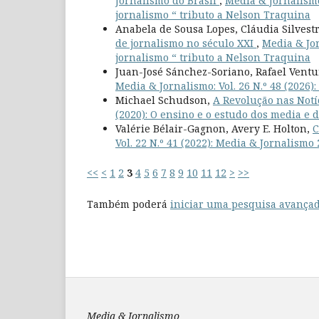
Jornalismo do Brasil
,
Media & Jornalismo:
jornalismo “ tributo a Nelson Traquina
Anabela de Sousa Lopes, Cláudia Silvest
de jornalismo no século XXI
,
Media & Jor
jornalismo “ tributo a Nelson Traquina
Juan-José Sánchez-Soriano, Rafael Ventu
Media & Jornalismo: Vol. 26 N.º 48 (2026)
Michael Schudson,
A Revolução nas No
(2020): O ensino e o estudo dos media e 
Valérie Bélair-Gagnon, Avery E. Holton,
C
Vol. 22 N.º 41 (2022): Media & Jornalismo
<<
<
1
2
3
4
5
6
7
8
9
10
11
12
>
>>
Também poderá
iniciar uma pesquisa avançad
Media & Jornalismo