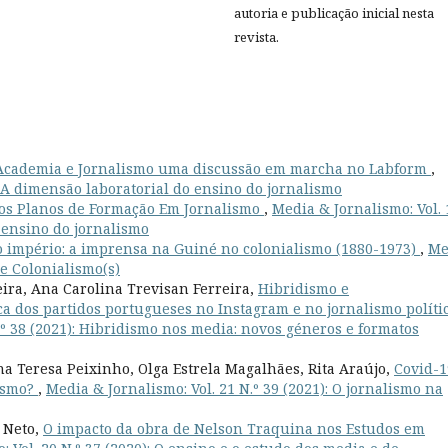
autoria e publicação inicial nesta
revista.
e Academia e Jornalismo uma discussão em marcha no Labform
,
): A dimensão laboratorial do ensino do jornalismo
os Planos de Formação Em Jornalismo
,
Media & Jornalismo: Vol. 
o ensino do jornalismo
 o império: a imprensa na Guiné no colonialismo (1880-1973)
,
Me
 e Colonialismo(s)
eira, Ana Carolina Trevisan Ferreira,
Hibridismo e
a dos partidos portugueses no Instagram e no jornalismo políti
.º 38 (2021): Hibridismo nos media: novos géneros e formatos
na Teresa Peixinho, Olga Estrela Magalhães, Rita Araújo,
Covid-1
ismo?
,
Media & Jornalismo: Vol. 21 N.º 39 (2021): O jornalismo na
 Neto,
O impacto da obra de Nelson Traquina nos Estudos em