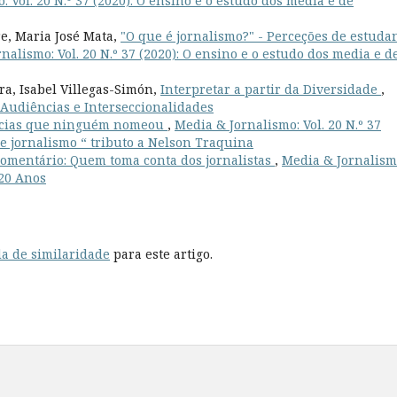
 Vol. 20 N.º 37 (2020): O ensino e o estudo dos media e de
re, Maria José Mata,
"O que é jornalismo?" - Perceções de estuda
nalismo: Vol. 20 N.º 37 (2020): O ensino e o estudo dos media e d
ra, Isabel Villegas-Simón,
Interpretar a partir da Diversidade
,
: Audiências e Interseccionalidades
tícias que ninguém nomeou
,
Media & Jornalismo: Vol. 20 N.º 37
de jornalismo “ tributo a Nelson Traquina
omentário: Quem toma conta dos jornalistas
,
Media & Jornalism
 20 Anos
a de similaridade
para este artigo.