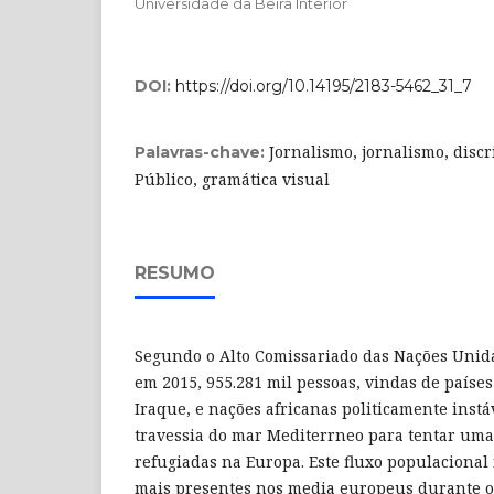
Universidade da Beira Interior
DOI:
https://doi.org/10.14195/2183-5462_31_7
Jornalismo, jornalismo, disc
Palavras-chave:
Público, gramática visual
RESUMO
Segundo o Alto Comissariado das Nações Unida
em 2015, 955.281 mil pessoas, vindas de países 
Iraque, e nações africanas politicamente instá
travessia do mar Mediterrneo para tentar um
refugiadas na Europa. Este fluxo populacional
mais presentes nos media europeus durante o 