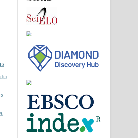
16
dia
co
9: