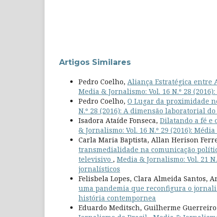
Artigos Similares
Pedro Coelho,
Aliança Estratégica entr
Media & Jornalismo: Vol. 16 N.º 28 (2016
Pedro Coelho,
O Lugar da proximidade n
N.º 28 (2016): A dimensão laboratorial d
Isadora Ataíde Fonseca,
Dilatando a fé e
& Jornalismo: Vol. 16 N.º 29 (2016): Média
Carla Maria Baptista, Allan Herison Ferr
transmedialidade na comunicação polític
televisivo
,
Media & Jornalismo: Vol. 21 N
jornalísticos
Felisbela Lopes, Clara Almeida Santos, A
uma pandemia que reconfigura o jornal
história contempornea
Eduardo Meditsch, Guilherme Guerreiro