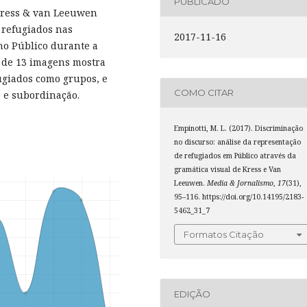
PUBLICADO
 Kress & van Leeuwen
 refugiados nas
2017-11-16
no Público durante a
 de 13 imagens mostra
ugiados como grupos, e
COMO CITAR
o e subordinação.
Empinotti, M. L. (2017). Discriminação
no discurso: análise da representação
de refugiados em Público através da
gramática visual de Kress e Van
Leeuwen.
Media & Jornalismo
,
17
(31),
95–116. https://doi.org/10.14195/2183-
5462_31_7
Formatos Citação
EDIÇÃO