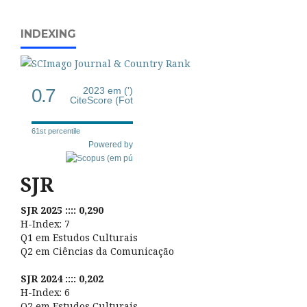
INDEXING
0.7
2023 em (')
CiteScore (Fot
61st percentile
Powered by
SJR
SJR 2025 :::: 0,290
H-Index: 7
Q1 em Estudos Culturais
Q2 em Ciências da Comunicação
SJR 2024 :::: 0,202
H-Index: 6
Q2 em Estudos Culturais