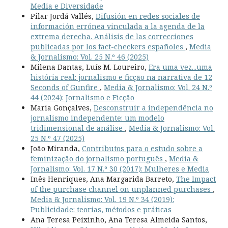
Media e Diversidade
Pilar Jordá Vallés,
Difusión en redes sociales de
información errónea vinculada a la agenda de la
extrema derecha. Análisis de las correcciones
publicadas por los fact-checkers españoles
,
Media
& Jornalismo: Vol. 25 N.º 46 (2025)
Milena Dantas, Luís M. Loureiro,
Era uma vez...uma
história real: jornalismo e ficção na narrativa de 12
Seconds of Gunfire
,
Media & Jornalismo: Vol. 24 N.º
44 (2024): Jornalismo e Ficção
Maria Gonçalves,
Desconstruir a independência no
jornalismo independente: um modelo
tridimensional de análise
,
Media & Jornalismo: Vol.
25 N.º 47 (2025)
João Miranda,
Contributos para o estudo sobre a
feminização do jornalismo português
,
Media &
Jornalismo: Vol. 17 N.º 30 (2017): Mulheres e Media
Inês Henriques, Ana Margarida Barreto,
The Impact
of the purchase channel on unplanned purchases
,
Media & Jornalismo: Vol. 19 N.º 34 (2019):
Publicidade: teorias, métodos e práticas
Ana Teresa Peixinho, Ana Teresa Almeida Santos,