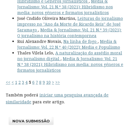
Hibridismo e Géneros Jornalísticos
,
Media &
Jornalismo: Vol. 21 N.º 38 (2021): Hibridismo nos
media: novos géneros e formatos jornalísticos
José Cndido Oliveira Martins,
Leituras do jornalismo
impresso no "Ano da Morte de Ricardo Reis" de José
Saramago
,
Media & Jornalismo: Vol. 21 N.º 39 (2021):
O jornalismo na história contempornea
Rui Alexandre Novais,
Na linha de fogo
,
Media &
Jornalismo: Vol. 22 N.º 40 (2022): Media e Populismo
Thales Vilela Lelo,
A naturalização do assédio moral
no jornalismo digital
,
Media & Jornalismo: Vol. 21
N.º 38 (2021): Hibridismo nos media: novos géneros e
formatos jornalísticos
<<
<
1
2
3
4
5
6
7
8
9
10
>
>>
Também poderá
iniciar uma pesquisa avançada de
similaridade
para este artigo.
NOVA SUBMISSÃO