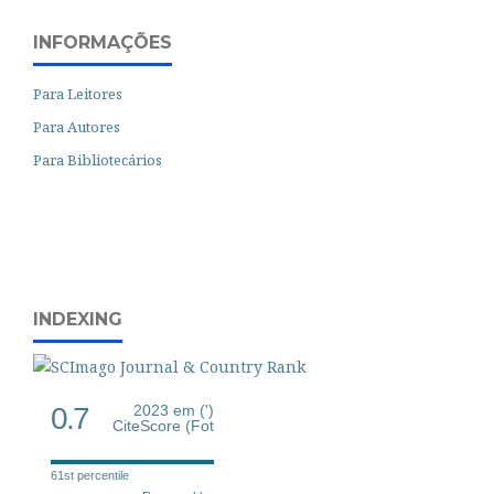
INFORMAÇÕES
Para Leitores
Para Autores
Para Bibliotecários
INDEXING
0.7
2023 em (')
CiteScore (Fot
61st percentile