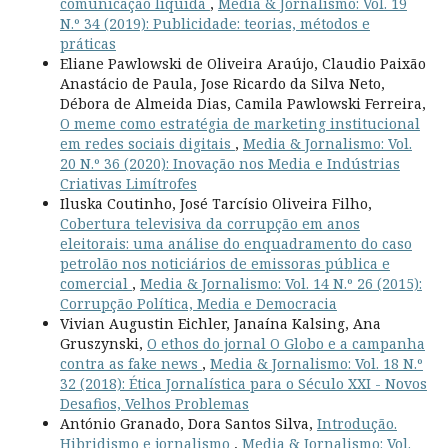
comunicação líquida
,
Media & Jornalismo: Vol. 19
N.º 34 (2019): Publicidade: teorias, métodos e
práticas
Eliane Pawlowski de Oliveira Araújo, Claudio Paixão
Anastácio de Paula, Jose Ricardo da Silva Neto,
Débora de Almeida Dias, Camila Pawlowski Ferreira,
O meme como estratégia de marketing institucional
em redes sociais digitais
,
Media & Jornalismo: Vol.
20 N.º 36 (2020): Inovação nos Media e Indústrias
Criativas Limítrofes
Iluska Coutinho, José Tarcísio Oliveira Filho,
Cobertura televisiva da corrupção em anos
eleitorais: uma análise do enquadramento do caso
petrolão nos noticiários de emissoras pública e
comercial
,
Media & Jornalismo: Vol. 14 N.º 26 (2015):
Corrupção Política, Media e Democracia
Vivian Augustin Eichler, Janaína Kalsing, Ana
Gruszynski,
O ethos do jornal O Globo e a campanha
contra as fake news
,
Media & Jornalismo: Vol. 18 N.º
32 (2018): Ética Jornalística para o Século XXI - Novos
Desafios, Velhos Problemas
António Granado, Dora Santos Silva,
Introdução.
Hibridismo e jornalismo
,
Media & Jornalismo: Vol.