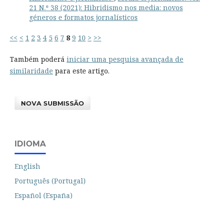
21 N.º 38 (2021): Hibridismo nos media: novos
géneros e formatos jornalísticos
<<
<
1
2
3
4
5
6
7
8
9
10
>
>>
Também poderá
iniciar uma pesquisa avançada de
similaridade
para este artigo.
NOVA SUBMISSÃO
IDIOMA
English
Português (Portugal)
Español (España)