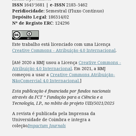
ISSN
1645‘5681 |
e-ISSN
2183-5462
Peridiocidade:
Semestral (Fluxo Contínuo)
Depósito Legal
: 186314/02
Nº de Registo ERC
: 124296
Este trabalho está licenciado com uma Licença
Creative Commons - Atribuição 4.0 Internacional
.
[Até 2020 a RMJ usou a Licença
Creative Commons -
Atribuição 4.0 Internacional
. Em 2021, a RMJ
começou a usar a
Creative Commons Atribuição-
NãoComercial 4.0 Internacional.
]
Esta publicação é financiada por fundos nacionais
através da FCT “ Fundação para a Ciência e a
Tecnologia, I.P., no mbito do projeto UID/5021/2025
A revista é publicada pela Imprensa da
Universidade de Coimbra e integra a
coleção
Impactum Journals