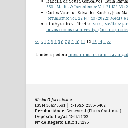
Isabella de Sousa Gonçalves, Carla Rama
360
,
Media & Jornalismo: Vol. 21 N.º 39 
Carlos Vinicius Silva dos Santos, João 
Jornalismo: Vol. 22 N.º 40 (2022): Media 
Cinthya Pires Oliveira,
VOZ
,
Media & Jor
novos rumos na investigação e na prátic
<<
<
1
2
3
4
5
6
7
8
9
10
11
12
13
14
>
>>
Também poderá
iniciar uma pesquisa avançad
Media & Jornalismo
ISSN
1645‘5681 |
e-ISSN
2183-5462
Peridiocidade:
Semestral (Fluxo Contínuo)
Depósito Legal
: 186314/02
Nº de Registo ERC
: 124296