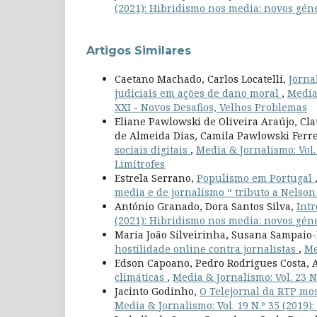
(2021): Hibridismo nos media: novos géne
Artigos Similares
Caetano Machado, Carlos Locatelli,
Jorna
judiciais em ações de dano moral
,
Media 
XXI - Novos Desafios, Velhos Problemas
Eliane Pawlowski de Oliveira Araújo, Cla
de Almeida Dias, Camila Pawlowski Ferr
sociais digitais
,
Media & Jornalismo: Vol.
Limítrofes
Estrela Serrano,
Populismo em Portugal
media e de jornalismo “ tributo a Nelso
António Granado, Dora Santos Silva,
Int
(2021): Hibridismo nos media: novos géne
Maria João Silveirinha, Susana Sampaio-
hostilidade online contra jornalistas
,
Me
Edson Capoano, Pedro Rodrigues Costa, A
climáticas
,
Media & Jornalismo: Vol. 23 N
Jacinto Godinho,
O Telejornal da RTP mo
Media & Jornalismo: Vol. 19 N.º 35 (2019