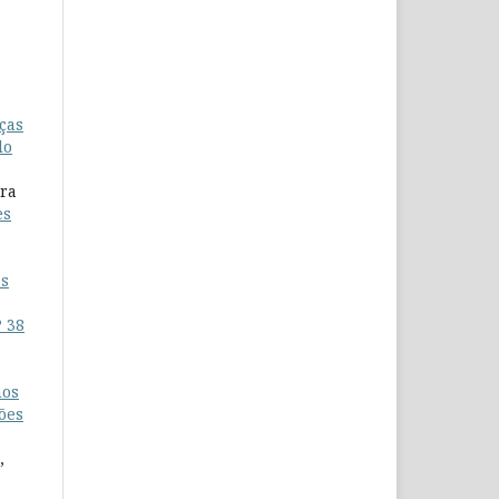
ças
lo
ora
es
os
º 38
nos
ões
,