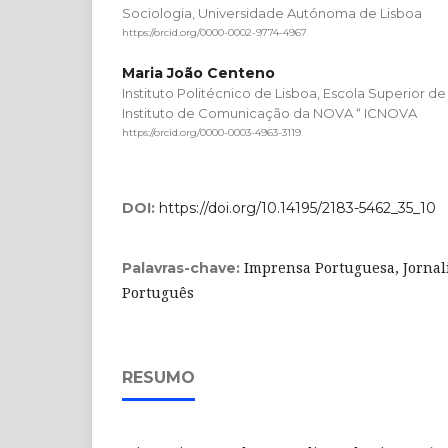
Sociologia, Universidade Autónoma de Lisboa
https://orcid.org/0000-0002-9774-4967
Maria João Centeno
Instituto Politécnico de Lisboa, Escola Superior 
Instituto de Comunicação da NOVA “ ICNOVA
https://orcid.org/0000-0003-4963-3119
DOI:
https://doi.org/10.14195/2183-5462_35_10
Imprensa Portuguesa, Jorna
Palavras-chave:
Português
RESUMO