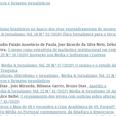
ros e formatos jornalísticos
listas brasileiros no banco dos réus: enquadramentos de senten
& Jornalismo: Vol. 18 N.º 32 (2018): Ética Jornalística para o Sécu
udio Paixão Anastácio de Paula, Jose Ricardo da Silva Neto, Déb
eira,
O meme como estratégia de marketing institucional em red
 20 N.º 36 (2020): Inovação nos Media e Indústrias Criativas
,
Media & Jornalismo: Vol. 20 N.º 37 (2020): O ensino e o estudo d
n Traquina
rodução. Hibridismo e jornalismo
,
Media & Jornalismo: Vol. 21 N.
ros e formatos jornalísticos
Dias , João Miranda, Bibiana Garcez, Bruno Dias ,
Assédio e
dia & Jornalismo: Vol. 22 N.º 41 (2022): Media & Jornalismo 20 A
lice Balbé,
O engajamento dos jovens com notícias sobre alteraç
.º 43 (2023)
strou o Maio de 68 e escondeu a Crise Académica de 69. Porquê?
): Os Média no Portugal contemporneo: da ditadura à democracia