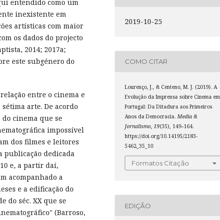
aqui entendido como um
ente inexistente em
2019-10-25
ões artísticas com maior
om os dados do projecto
aptista, 2014; 2017a;
bre este subgénero do
COMO CITAR
Lourenço, J., & Centeno, M. J. (2019). A
 relação entre o cinema e
Evolução da Imprensa sobre Cinema e
 sétima arte. De acordo
Portugal: Da Ditadura aos Primeiros
Anos da Democracia.
Media &
s do cinema que se
Jornalismo
,
19
(35), 149–164.
ematográfica impossível
https://doi.org/10.14195/2183-
am dos filmes e leitores
5462_35_10
ra publicação dedicada
Formatos Citação
 e, a partir daí,
têm acompanhado a
ses e a edificação do
e do séc. XX que se
EDIÇÃO
inematográfico" (Barroso,