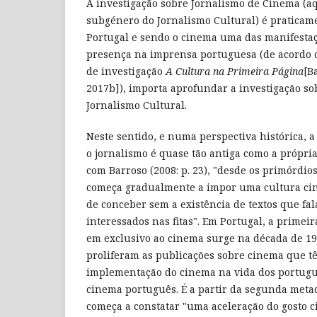
A investigação sobre Jornalismo de Cinema (
subgénero do Jornalismo Cultural) é praticam
Portugal e sendo o cinema uma das manifestaç
presença na imprensa portuguesa (de acordo c
de investigação
A Cultura na Primeira Página
[B
2017b]), importa aprofundar a investigação so
Jornalismo Cultural.
Neste sentido, e numa perspectiva histórica, a
o jornalismo é quase tão antiga como a própria
com Barroso (2008: p. 23), "desde os primórdio
começa gradualmente a impor uma cultura cin
de conceber sem a existência de textos que fal
interessados nas fitas". Em Portugal, a primei
em exclusivo ao cinema surge na década de 1910
proliferam as publicações sobre cinema que 
implementação do cinema na vida dos portugue
cinema português. É a partir da segunda metad
começa a constatar "uma aceleração do gosto c