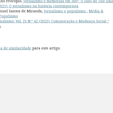
lho Procópio,
Jornalismo e memórias em 360°. O caso do The Dai
(2021): O jornalismo na história contempornea
Manuel Santos de Miranda,
Jornalismo e populismo
,
Media &
e Populismo
nalismo: Vol. 23 N.º 42 (2023): Comunicação e Mudança Social “
a
a de similaridade
para este artigo.