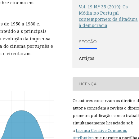
sobre cinema em
Vol. 19 N.º 35 (2019): Os
Média no Portugal
contemporneo: da ditadura
s de 1950 a 1980 e,
à democracia
onteúdo à s principais
a evolução da imprensa
SECÇÃO
ia do cinema português e
m e circularam.
Artigos
LICENÇA
Os autores conservam os direitos 
autor e concedem à revista o direit
primeira publicação, com o trabal
simultaneamente licenciado sob
a
Licença Creative Commons
Attribution
que permite a partilha