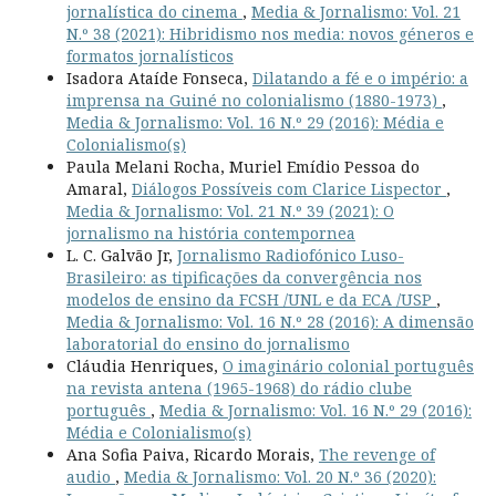
jornalística do cinema
,
Media & Jornalismo: Vol. 21
N.º 38 (2021): Hibridismo nos media: novos géneros e
formatos jornalísticos
Isadora Ataíde Fonseca,
Dilatando a fé e o império: a
imprensa na Guiné no colonialismo (1880-1973)
,
Media & Jornalismo: Vol. 16 N.º 29 (2016): Média e
Colonialismo(s)
Paula Melani Rocha, Muriel Emídio Pessoa do
Amaral,
Diálogos Possíveis com Clarice Lispector
,
Media & Jornalismo: Vol. 21 N.º 39 (2021): O
jornalismo na história contempornea
L. C. Galvão Jr,
Jornalismo Radiofónico Luso-
Brasileiro: as tipificações da convergência nos
modelos de ensino da FCSH /UNL e da ECA /USP
,
Media & Jornalismo: Vol. 16 N.º 28 (2016): A dimensão
laboratorial do ensino do jornalismo
Cláudia Henriques,
O imaginário colonial português
na revista antena (1965-1968) do rádio clube
português
,
Media & Jornalismo: Vol. 16 N.º 29 (2016):
Média e Colonialismo(s)
Ana Sofia Paiva, Ricardo Morais,
The revenge of
audio
,
Media & Jornalismo: Vol. 20 N.º 36 (2020):