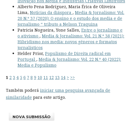
Inovação nos Media e Indústrias Criativas Limítrofes
Alberto Pena Rodríguez, Maria Érica de Oliveira
Lima,
Notícias da diáspora
,
Media & Jornalismo: Vol.
20 N.º 37 (2020): O ensino e o estudo dos media e de
jornalismo “ tributo a Nelson Traquina
Patricia Nogueira, Yone Salles,
Entre o jornalismo e
o ativismo
,
Media & Jornalismo: Vol. 21 N.º 38 (2021):
Hibridismo nos media: novos géneros e formatos
jornalísticos
Helder Prior,
Populismo de Direita radical em
Portugal
,
Media & Jornalismo: Vol. 22 N.º 40 (2022):
Media e Populismo
1
2
3
4
5
6
7
8
9
10
11
12
13
14
>
>>
Também poderá
iniciar uma pesquisa avançada de
similaridade
para este artigo.
NOVA SUBMISSÃO