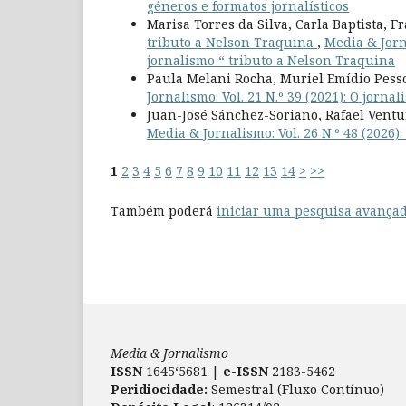
géneros e formatos jornalísticos
Marisa Torres da Silva, Carla Baptista, 
tributo a Nelson Traquina
,
Media & Jorna
jornalismo “ tributo a Nelson Traquina
Paula Melani Rocha, Muriel Emídio Pess
Jornalismo: Vol. 21 N.º 39 (2021): O jorn
Juan-José Sánchez-Soriano, Rafael Ventu
Media & Jornalismo: Vol. 26 N.º 48 (2026)
1
2
3
4
5
6
7
8
9
10
11
12
13
14
>
>>
Também poderá
iniciar uma pesquisa avançad
Media & Jornalismo
ISSN
1645‘5681 |
e-ISSN
2183-5462
Peridiocidade:
Semestral (Fluxo Contínuo)