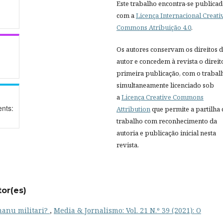
Este trabalho encontra-se publica
com a
Licença Internacional Creati
Commons Atribuição 4.0
.
Os autores conservam os direitos 
autor e concedem à revista o direit
primeira publicação, com o trabal
simultaneamente licenciado sob
a
Licença Creative Commons
nts:
Attribution
que permite a partilha
trabalho com reconhecimento da
autoria e publicação inicial nesta
revista.
tor(es)
manu militari?
,
Media & Jornalismo: Vol. 21 N.º 39 (2021): O