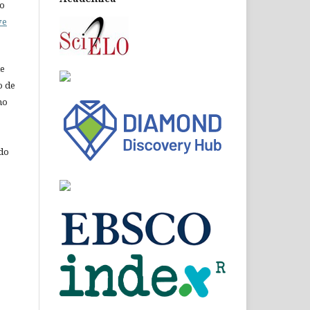
do
ve
de
o de
ho
 do