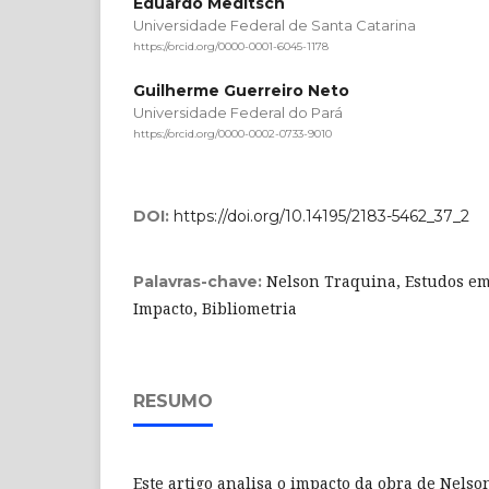
Eduardo Meditsch
Universidade Federal de Santa Catarina
https://orcid.org/0000-0001-6045-1178
Guilherme Guerreiro Neto
Universidade Federal do Pará
https://orcid.org/0000-0002-0733-9010
DOI:
https://doi.org/10.14195/2183-5462_37_2
Nelson Traquina, Estudos em 
Palavras-chave:
Impacto, Bibliometria
RESUMO
Este artigo analisa o impacto da obra de Nels