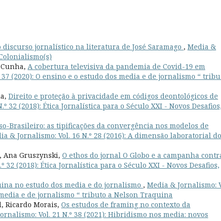
 discurso jornalístico na literatura de José Saramago
,
Media &
 Colonialismo(s)
n Cunha,
A cobertura televisiva da pandemia de Covid-19 em
 37 (2020): O ensino e o estudo dos media e de jornalismo “ tribu
ia,
Direito e proteção à privacidade em códigos deontológicos de
.º 32 (2018): Ética Jornalística para o Século XXI - Novos Desafios
o-Brasileiro: as tipificações da convergência nos modelos de
ia & Jornalismo: Vol. 16 N.º 28 (2016): A dimensão laboratorial d
g, Ana Gruszynski,
O ethos do jornal O Globo e a campanha contr
º 32 (2018): Ética Jornalística para o Século XXI - Novos Desafios,
uina no estudo dos media e do jornalismo
,
Media & Jornalismo: V
s media e de jornalismo “ tributo a Nelson Traquina
, Ricardo Morais,
Os estudos de framing no contexto da
ornalismo: Vol. 21 N.º 38 (2021): Hibridismo nos media: novos