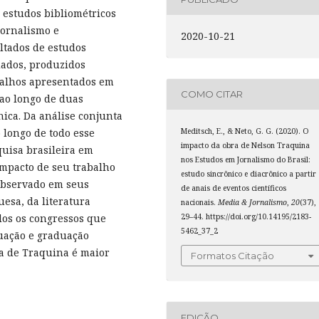
e estudos bibliométricos
Jornalismo e
2020-10-21
ltados de estudos
dados, produzidos
abalhos apresentados em
COMO CITAR
 ao longo de duas
ica. Da análise conjunta
Meditsch, E., & Neto, G. G. (2020). O
 longo de todo esse
impacto da obra de Nelson Traquina
quisa brasileira em
nos Estudos em Jornalismo do Brasil:
mpacto de seu trabalho
estudo sincrônico e diacrônico a partir
 observado em seus
de anais de eventos científicos
esa, da literatura
nacionais.
Media & Jornalismo
,
20
(37),
29–44. https://doi.org/10.14195/2183-
os os congressos que
5462_37_2
uação e graduação
ra de Traquina é maior
Formatos Citação
EDIÇÃO