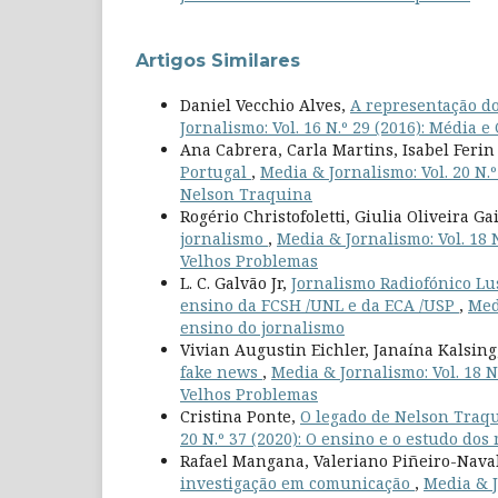
Artigos Similares
Daniel Vecchio Alves,
A representação do
Jornalismo: Vol. 16 N.º 29 (2016): Média e
Ana Cabrera, Carla Martins, Isabel Feri
Portugal
,
Media & Jornalismo: Vol. 20 N.º
Nelson Traquina
Rogério Christofoletti, Giulia Oliveira Ga
jornalismo
,
Media & Jornalismo: Vol. 18 N
Velhos Problemas
L. C. Galvão Jr,
Jornalismo Radiofónico Lus
ensino da FCSH /UNL e da ECA /USP
,
Med
ensino do jornalismo
Vivian Augustin Eichler, Janaína Kalsin
fake news
,
Media & Jornalismo: Vol. 18 N.
Velhos Problemas
Cristina Ponte,
O legado de Nelson Traq
20 N.º 37 (2020): O ensino e o estudo do
Rafael Mangana, Valeriano Piñeiro-Naval
investigação em comunicação
,
Media & J