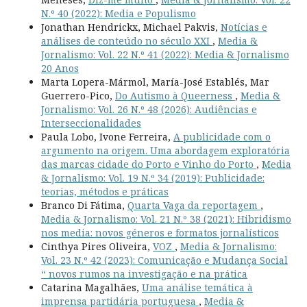
N.º 40 (2022): Media e Populismo
Jonathan Hendrickx, Michael Pakvis,
Notícias e
análises de conteúdo no século XXI
,
Media &
Jornalismo: Vol. 22 N.º 41 (2022): Media & Jornalismo
20 Anos
Marta Lopera-Mármol, María-José Establés, Mar
Guerrero-Pico,
Do Autismo à Queerness
,
Media &
Jornalismo: Vol. 26 N.º 48 (2026): Audiências e
Interseccionalidades
Paula Lobo, Ivone Ferreira,
A publicidade com o
argumento na origem. Uma abordagem exploratória
das marcas cidade do Porto e Vinho do Porto
,
Media
& Jornalismo: Vol. 19 N.º 34 (2019): Publicidade:
teorias, métodos e práticas
Branco Di Fátima,
Quarta Vaga da reportagem
,
Media & Jornalismo: Vol. 21 N.º 38 (2021): Hibridismo
nos media: novos géneros e formatos jornalísticos
Cinthya Pires Oliveira,
VOZ
,
Media & Jornalismo:
Vol. 23 N.º 42 (2023): Comunicação e Mudança Social
“ novos rumos na investigação e na prática
Catarina Magalhães,
Uma análise temática à
imprensa partidária portuguesa
,
Media &