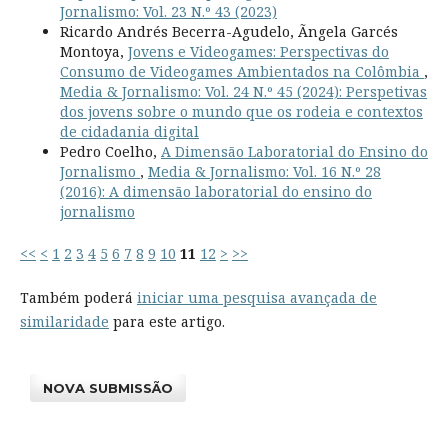
Jornalismo: Vol. 23 N.º 43 (2023)
Ricardo Andrés Becerra-Agudelo, Ãngela Garcés
Montoya,
Jovens e Videogames: Perspectivas do
Consumo de Videogames Ambientados na Colômbia
,
Media & Jornalismo: Vol. 24 N.º 45 (2024): Perspetivas
dos jovens sobre o mundo que os rodeia e contextos
de cidadania digital
Pedro Coelho,
A Dimensão Laboratorial do Ensino do
Jornalismo
,
Media & Jornalismo: Vol. 16 N.º 28
(2016): A dimensão laboratorial do ensino do
jornalismo
<<
<
1
2
3
4
5
6
7
8
9
10
11
12
>
>>
Também poderá
iniciar uma pesquisa avançada de
similaridade
para este artigo.
NOVA SUBMISSÃO