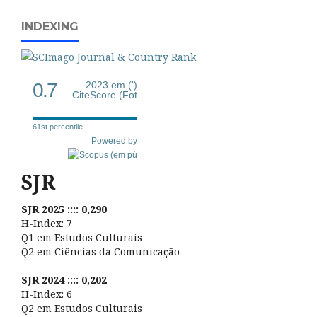
INDEXING
0.7
2023 em (')
CiteScore (Fot
61st percentile
Powered by
SJR
SJR 2025 :::: 0,290
H-Index: 7
Q1 em Estudos Culturais
Q2 em Ciências da Comunicação
SJR 2024 :::: 0,202
H-Index: 6
Q2 em Estudos Culturais