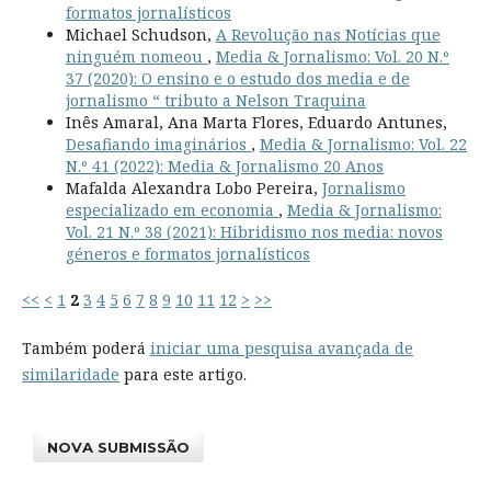
formatos jornalísticos
Michael Schudson,
A Revolução nas Notícias que
ninguém nomeou
,
Media & Jornalismo: Vol. 20 N.º
37 (2020): O ensino e o estudo dos media e de
jornalismo “ tributo a Nelson Traquina
Inês Amaral, Ana Marta Flores, Eduardo Antunes,
Desafiando imaginários
,
Media & Jornalismo: Vol. 22
N.º 41 (2022): Media & Jornalismo 20 Anos
Mafalda Alexandra Lobo Pereira,
Jornalismo
especializado em economia
,
Media & Jornalismo:
Vol. 21 N.º 38 (2021): Hibridismo nos media: novos
géneros e formatos jornalísticos
<<
<
1
2
3
4
5
6
7
8
9
10
11
12
>
>>
Também poderá
iniciar uma pesquisa avançada de
similaridade
para este artigo.
NOVA SUBMISSÃO