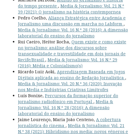
do tempo presente
,
Media & Jornalismo: Vol. 21 N.º
39 (2021): O jornalismo na história contempornea
Pedro Coelho,
Aliança Estratégica entre Academia e
Jornalismo uma discussão em marcha no Labform
,
Media & Jornalismo: Vol. 16 N.º 28 (2016): A dimensão
laboratorial do ensino do jornalismo
Rui Caeiro, Heitor Rocha,
Quem existe e como existe
no jornalismo: análise dos discursos sobre
transexualidade e travestilidade em dois jornais de
Recife/Brasil
,
Media & Jornalismo: Vol. 16 N.º 29
(2016): Média e Colonialismo(s)
Ricardo Luiz Aoki,
Aprendizagem Baseada em Jogos
Digitais aplicada ao ensino de Redação Jornalística
,
Media & Jornalismo: Vol. 20 N.º 36 (2020): Inovação
nos Media e Indústrias Criativas Limítrofes
Luís Bonixe,
Percursos da formação superior do
jornalismo radiofónico em Portugal
,
Media &
Jornalismo: Vol. 16 N.º 28 (2016): A dimensão
laboratorial do ensino do jornalismo
Jaime Lourenço, Maria João Centeno,
A cobertura
jornalística do cinema
,
Media & Jornalismo: Vol. 21
N.º 38 (2021): Hibridismo nos media: novos géneros e