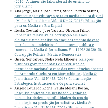
(2016): A dimensão laboratorial do ensino do
jornalismo
Ana Jorge, Maria José Brites, Sílvio Correia Santos,
Apresentação: educação para os media na era digital
,
Media & Jornalismo: Vol. 15 N.º 27 (2015): Educação
para os Media na Era Digital
Iluska Coutinho, José Tarcísio Oliveira Filho,
Cobertura televisiva da corrupção em anos
eleitorais: uma análise do enquadramento do caso
petrolão nos noticiários de emissoras pública e
comercial
,
Media & Jornalismo: Vol. 14 N.º 26 (2015):
Corrupção Política, Media e Democracia
Gisela Goncalves, Stelia Neta Mboene,
Relações
públicas governamentais e construção da
identidade nacional: o caso das presidências abertas
de Armando Guebuza em Moçambique
,
Media &
Jornalismo: Vol. 18 N.º 33 (2018): Comunicação
Estratégica Institucional e Organizacional
Angelo Eduardo Rocha, Paula Melani Rocha,
Pesquisa aplicada em Realidade Virtual: as
particularidades e possibilidades do uso da
tecnologia na produção jornalística
,
Media &
Jornalismo: Vol. 21 N.º 38 (2021): Hibridismo nos