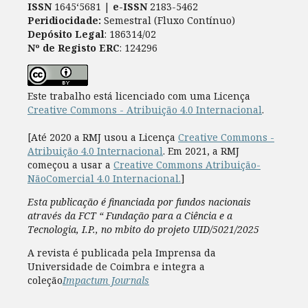
ISSN
1645‘5681 |
e-ISSN
2183-5462
Peridiocidade:
Semestral (Fluxo Contínuo)
Depósito Legal
: 186314/02
Nº de Registo ERC
: 124296
Este trabalho está licenciado com uma Licença
Creative Commons - Atribuição 4.0 Internacional
.
[Até 2020 a RMJ usou a Licença
Creative Commons -
Atribuição 4.0 Internacional
. Em 2021, a RMJ
começou a usar a
Creative Commons Atribuição-
NãoComercial 4.0 Internacional.
]
Esta publicação é financiada por fundos nacionais
através da FCT “ Fundação para a Ciência e a
Tecnologia, I.P., no mbito do projeto UID/5021/2025
A revista é publicada pela Imprensa da
Universidade de Coimbra e integra a
coleção
Impactum Journals