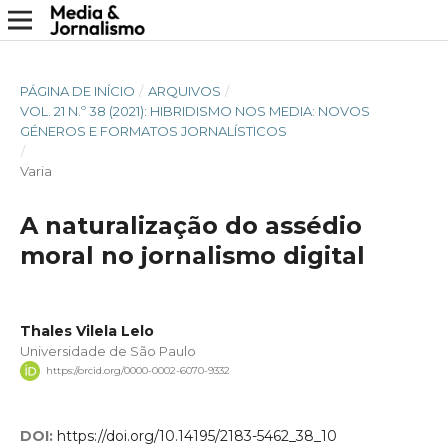
PÁGINA DE INÍCIO
/
ARQUIVOS
/
VOL. 21 N.º 38 (2021): HIBRIDISMO NOS MEDIA: NOVOS
GÉNEROS E FORMATOS JORNALÍSTICOS
/
Varia
A naturalização do assédio
moral no jornalismo digital
Thales Vilela Lelo
Universidade de São Paulo
https://orcid.org/0000-0002-6070-9332
DOI:
https://doi.org/10.14195/2183-5462_38_10