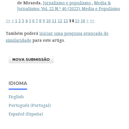
de Miranda,
Jornalismo e populismo
,
Media &
Jornalismo: Vol. 22 N.º 40 (2022): Media e Populismo
<<
<
1
2
3
4
5
6
7
8
9
10
11
12
13
14
15
16
>
>>
Também poderá
iniciar uma pesquisa avançada de
similaridade
para este artigo.
NOVA SUBMISSÃO
IDIOMA
English
Português (Portugal)
Español (España)