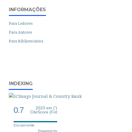
INFORMAÇÕES
Para Leitores
Para Autores
Para Bibliotecários
INDEXING
0.7
2023 em (')
CiteScore (Fot
61st percentile
Powered by