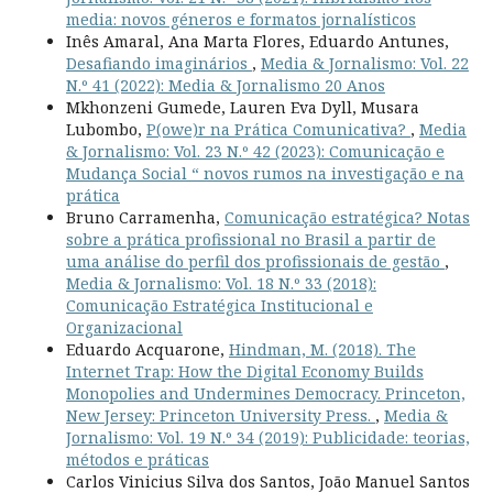
media: novos géneros e formatos jornalísticos
Inês Amaral, Ana Marta Flores, Eduardo Antunes,
Desafiando imaginários
,
Media & Jornalismo: Vol. 22
N.º 41 (2022): Media & Jornalismo 20 Anos
Mkhonzeni Gumede, Lauren Eva Dyll, Musara
Lubombo,
P(owe)r na Prática Comunicativa?
,
Media
& Jornalismo: Vol. 23 N.º 42 (2023): Comunicação e
Mudança Social “ novos rumos na investigação e na
prática
Bruno Carramenha,
Comunicação estratégica? Notas
sobre a prática profissional no Brasil a partir de
uma análise do perfil dos profissionais de gestão
,
Media & Jornalismo: Vol. 18 N.º 33 (2018):
Comunicação Estratégica Institucional e
Organizacional
Eduardo Acquarone,
Hindman, M. (2018). The
Internet Trap: How the Digital Economy Builds
Monopolies and Undermines Democracy. Princeton,
New Jersey: Princeton University Press.
,
Media &
Jornalismo: Vol. 19 N.º 34 (2019): Publicidade: teorias,
métodos e práticas
Carlos Vinicius Silva dos Santos, João Manuel Santos