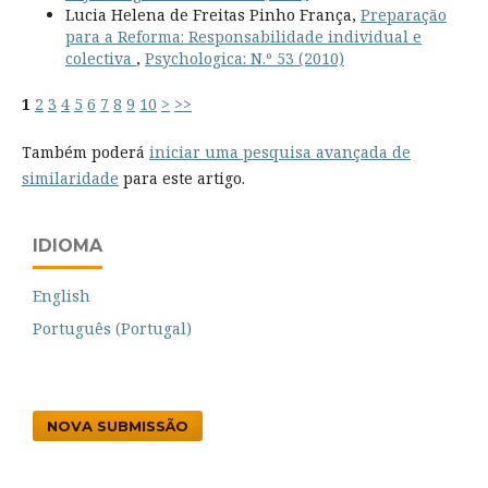
Lucia Helena de Freitas Pinho França,
Preparação
para a Reforma: Responsabilidade individual e
colectiva
,
Psychologica: N.º 53 (2010)
1
2
3
4
5
6
7
8
9
10
>
>>
Também poderá
iniciar uma pesquisa avançada de
similaridade
para este artigo.
IDIOMA
English
Português (Portugal)
NOVA SUBMISSÃO