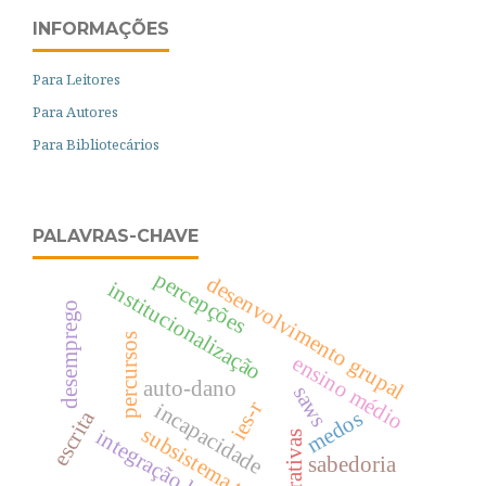
INFORMAÇÕES
Para Leitores
Para Autores
Para Bibliotecários
PALAVRAS-CHAVE
percepções
desenvolvimento grupal
institucionalização
desemprego
percursos
ensino médio
auto-dano
saws
ies-r
incapacidade
escrita
medos
subsistema tarefa
integração laboral
narrativas
sabedoria