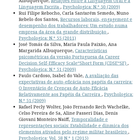
Albuquerque,
Relações entre a Linguagem Oral e a
Linguagem Escrita
,
Psychologica: N.º 50 (2009)
Rui Filipe Rebocho, Carla Santarém Semedo, Nuno
Rebelo dos Santos,
Recursos laborais, engagement e
desempenho dos trabalhadores: Um estudo numa
empresa da área da grande distribuição
,
Psychologica: N.º 55 (2011)
José Tomás da Silva, Maria Paula Paixão, Ana
Margarida Albuquerque,
Características
psicométricas da versão Portuguesa da Career
Decision Self-Efficacy Scale“Short Form (CDSE“SF)
,
Psychologica: N.º 51 (2009)
Paulo Cardoso, Isabel do Vale,
A avaliação das
expectativas de auto-eficácia nos papéis da carreira:
O Inventário de Crenças de Auto-Eficácia
Relativamente aos Papéis da Carreira
,
Psychologica:
N.º 51 (2009)
Rafael Pecly Wolter, João Fernando Rech Wachelke,
Celso Pereira de Sa, Aline Passeri Dias, Denis
Giovani Monteiro Naiff,
Temporalidade e
representações sociais: Estabilidade e dinmica dos
elementos ativados pelo regime militar brasileiro
,
Psychologica: Vol. 58 N.º 1 (2015)