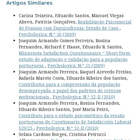
Artigos Similares
Carina Teixeira, Eduardo Santos, Manuel Viegas
Abreu, Patrícia Gonçalves,
Reabilitação Psicossocial
de Pessoas com Esquizofrenia: Estudo de Caso
,
Psychologica: N.º 50 (2009)
Joaquim Armando Gomes Ferreira, Rosina
Fernandes, Richard F. Haase, Eduardo R. Santos,
Minnesota Satisfaction Questionnaire “ Short Form:
estudo de adaptação e validação para a população
portuguesa
,
Psychologica: N.º 51 (2009)
Joaquim Armando Ferreira, Raquel Azevedo Freitas,
Rafaela Maroto Costa, Eduardo Ribeiro dos Santos,
Contributos para a compreensão da população
desempregada: o papel dos padrões de crenças
motivacionais
,
Psychologica: N.º 52-II (2010)
Joaquim Armando Ferreira, Rosina Fernandes,
Eduardo Ribeiro Santos, José Maria Peiró,
Contributo para o estudo psicométrico da versão
portuguesa do Cuestionario de Satisfacción Laboral
S20/23
,
Psychologica: N.º 52-II (2010)
Selma Cardoso Borges, Cristina Petrucci