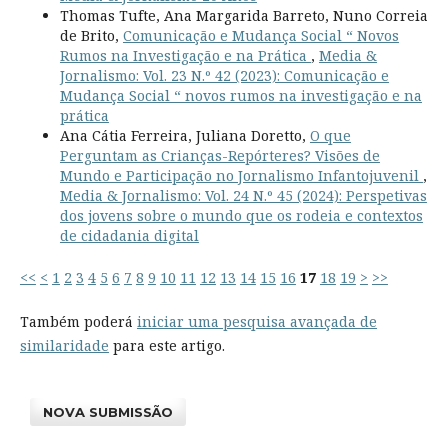
Thomas Tufte, Ana Margarida Barreto, Nuno Correia
de Brito,
Comunicação e Mudança Social “ Novos
Rumos na Investigação e na Prática
,
Media &
Jornalismo: Vol. 23 N.º 42 (2023): Comunicação e
Mudança Social “ novos rumos na investigação e na
prática
Ana Cátia Ferreira, Juliana Doretto,
O que
Perguntam as Crianças-Repórteres? Visões de
Mundo e Participação no Jornalismo Infantojuvenil
,
Media & Jornalismo: Vol. 24 N.º 45 (2024): Perspetivas
dos jovens sobre o mundo que os rodeia e contextos
de cidadania digital
<<
<
1
2
3
4
5
6
7
8
9
10
11
12
13
14
15
16
17
18
19
>
>>
Também poderá
iniciar uma pesquisa avançada de
similaridade
para este artigo.
NOVA SUBMISSÃO