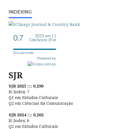
INDEXING
0.7
2023 em (')
CiteScore (Fot
61st percentile
Powered by
SJR
SJR 2025 :::: 0,290
H-Index: 7
Q1 em Estudos Culturais
Q2 em Ciências da Comunicação
SJR 2024 :::: 0,202
H-Index: 6
Q2 em Estudos Culturais