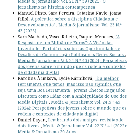
Media & Jornalismo: Vol. 21 N.º 39 (2021): O
jornalismo na história contempornea
Manuel Pinto, Sara Pereira, Catarina Navio, Joana
Fillol,
A polémica sobre a disciplina Cidadania e
Desenvolvimento’
,
Media & Jornalismo: Vol. 23 N.º
43 (2023)
Sara Machado, Vasco Ribeiro, Raquel Meneses,
"A
Resposta de um Milhão de Euros": A Visão das
Juventudes Partidárias sobre as Oportunidades e
Desafios da Comunicação Política nas Redes Sociais
,
Media & Jornalismo: Vol. 24 N.º 45 (2024): Perspetivas
dos jovens sobre o mundo que os rodeia e contextos
de cidadania digital
Karolína Å imková, Lydie Kárníková,
"É a melhor
Ferramenta que temos, mas isso não significa que
seja uma Boa Ferramenta": Jovens Checos Engajados
Discutem como Lidar com a Ambiguidade do Uso dos
Media Digitais
,
Media & Jornalismo: Vol. 24 N.º 45
(2024): Perspetivas dos jovens sobre o mundo que os
rodeia e contextos de cidadania digital
Daniel Dayan,
Lembrando dois amigos, revisitando
dois livros
,
Media & Jornalismo: Vol. 22 N.º 41 (2022):
Media & Jornalismo 20 Anos