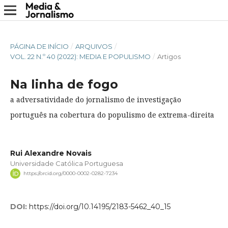
PÁGINA DE INÍCIO
/
ARQUIVOS
/
VOL. 22 N.º 40 (2022): MEDIA E POPULISMO
/
Artigos
Na linha de fogo
a adversatividade do jornalismo de investigação
português na cobertura do populismo de extrema-direita
Rui Alexandre Novais
Universidade Católica Portuguesa
https://orcid.org/0000-0002-0282-7234
DOI:
https://doi.org/10.14195/2183-5462_40_15