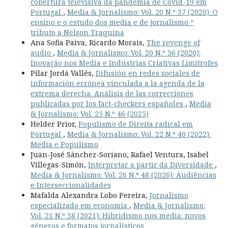
cobertura televisiva da pandemia de Covid-19 em
Portugal
,
Media & Jornalismo: Vol. 20 N.º 37 (2020): O
ensino e o estudo dos media e de jornalismo “
tributo a Nelson Traquina
Ana Sofia Paiva, Ricardo Morais,
The revenge of
audio
,
Media & Jornalismo: Vol. 20 N.º 36 (2020):
Inovação nos Media e Indústrias Criativas Limítrofes
Pilar Jordá Vallés,
Difusión en redes sociales de
información errónea vinculada a la agenda de la
extrema derecha. Análisis de las correcciones
publicadas por los fact-checkers españoles
,
Media
& Jornalismo: Vol. 25 N.º 46 (2025)
Helder Prior,
Populismo de Direita radical em
Portugal
,
Media & Jornalismo: Vol. 22 N.º 40 (2022):
Media e Populismo
Juan-José Sánchez-Soriano, Rafael Ventura, Isabel
Villegas-Simón,
Interpretar a partir da Diversidade
,
Media & Jornalismo: Vol. 26 N.º 48 (2026): Audiências
e Interseccionalidades
Mafalda Alexandra Lobo Pereira,
Jornalismo
especializado em economia
,
Media & Jornalismo:
Vol. 21 N.º 38 (2021): Hibridismo nos media: novos
géneros e formatos jornalísticos