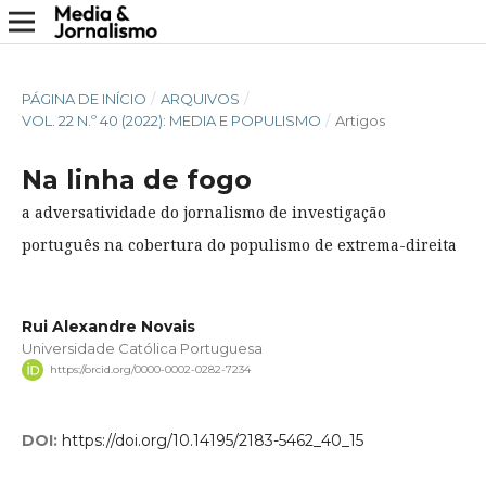
PÁGINA DE INÍCIO
/
ARQUIVOS
/
VOL. 22 N.º 40 (2022): MEDIA E POPULISMO
/
Artigos
Na linha de fogo
a adversatividade do jornalismo de investigação
português na cobertura do populismo de extrema-direita
Rui Alexandre Novais
Universidade Católica Portuguesa
https://orcid.org/0000-0002-0282-7234
DOI:
https://doi.org/10.14195/2183-5462_40_15