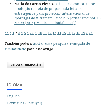
Maria do Carmo Piçarra,
O império contra-ataca: a
produção secreta de propaganda feita por
estrangeiros para projecção internacional de
"portugal do ultramar"
,
Media & Jornalismo: Vol. 16
N.º 29 (2016): Média e Colonialismo(s)
<<
<
1
2
3
4
5
6
7
8
9
10
11
12
13
14
15
16
17
18
19
>
>>
Também poderá
iniciar uma pesquisa avançada de
similaridade
para este artigo.
NOVA SUBMISSÃO
IDIOMA
English
Português (Portugal)