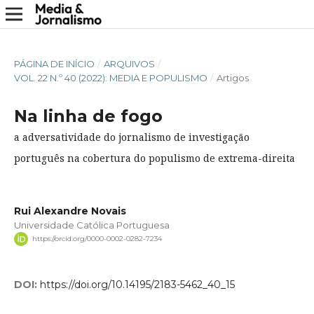
PÁGINA DE INÍCIO
/
ARQUIVOS
/
VOL. 22 N.º 40 (2022): MEDIA E POPULISMO
/
Artigos
Na linha de fogo
a adversatividade do jornalismo de investigação
português na cobertura do populismo de extrema-direita
Rui Alexandre Novais
Universidade Católica Portuguesa
https://orcid.org/0000-0002-0282-7234
DOI:
https://doi.org/10.14195/2183-5462_40_15