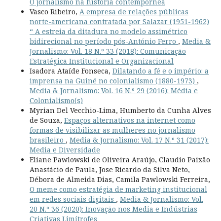
O jornalismo na história contempornea
Vasco Ribeiro,
A empresa de relações públicas
norte-americana contratada por Salazar (1951-1962)
“ A estreia da ditadura no modelo assimétrico
bidirecional no período pós-António Ferro
,
Media &
Jornalismo: Vol. 18 N.º 33 (2018): Comunicação
Estratégica Institucional e Organizacional
Isadora Ataíde Fonseca,
Dilatando a fé e o império: a
imprensa na Guiné no colonialismo (1880-1973)
,
Media & Jornalismo: Vol. 16 N.º 29 (2016): Média e
Colonialismo(s)
Myrian Del Vecchio-Lima, Humberto da Cunha Alves
de Souza,
Espaços alternativos na internet como
formas de visibilizar as mulheres no jornalismo
brasileiro
,
Media & Jornalismo: Vol. 17 N.º 31 (2017):
Media e Diversidade
Eliane Pawlowski de Oliveira Araújo, Claudio Paixão
Anastácio de Paula, Jose Ricardo da Silva Neto,
Débora de Almeida Dias, Camila Pawlowski Ferreira,
O meme como estratégia de marketing institucional
em redes sociais digitais
,
Media & Jornalismo: Vol.
20 N.º 36 (2020): Inovação nos Media e Indústrias
Criativas Limítrofes