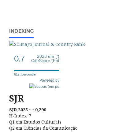
INDEXING
0.7
2023 em (')
CiteScore (Fot
61st percentile
Powered by
SJR
SJR 2025 :::: 0,290
H-Index: 7
Q1 em Estudos Culturais
Q2 em Ciências da Comunicação