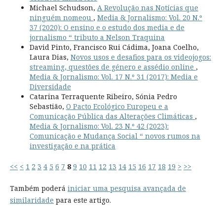
Michael Schudson,
A Revolução nas Notícias que
ninguém nomeou
,
Media & Jornalismo: Vol. 20 N.º
37 (2020): O ensino e o estudo dos media e de
jornalismo “ tributo a Nelson Traquina
David Pinto, Francisco Rui Cádima, Joana Coelho,
Laura Dias,
Novos usos e desafios para os videojogos:
streaming, questões de género e assédio online
,
Media & Jornalismo: Vol. 17 N.º 31 (2017): Media e
Diversidade
Catarina Terraquente Ribeiro, Sónia Pedro
Sebastião,
O Pacto Ecológico Europeu e a
Comunicação Pública das Alterações Climáticas
,
Media & Jornalismo: Vol. 23 N.º 42 (2023):
Comunicação e Mudança Social “ novos rumos na
investigação e na prática
<<
<
1
2
3
4
5
6
7
8
9
10
11
12
13
14
15
16
17
18
19
>
>>
Também poderá
iniciar uma pesquisa avançada de
similaridade
para este artigo.