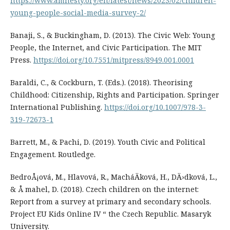
https://www.amnesty.org/en/latest/news/2023/02/children-
young-people-social-media-survey-2/
Banaji, S., & Buckingham, D. (2013). The Civic Web: Young
People, the Internet, and Civic Participation. The MIT
Press.
https://doi.org/10.7551/mitpress/8949.001.0001
Baraldi, C., & Cockburn, T. (Eds.). (2018). Theorising
Childhood: Citizenship, Rights and Participation. Springer
International Publishing.
https://doi.org/10.1007/978-3-
319-72673-1
Barrett, M., & Pachi, D. (2019). Youth Civic and Political
Engagement. Routledge.
BedroÅ¡ová, M., Hlavová, R., MacháÄková, H., DÄ›dková, L.,
& Å mahel, D. (2018). Czech children on the internet:
Report from a survey at primary and secondary schools.
Project EU Kids Online IV “ the Czech Republic. Masaryk
University.