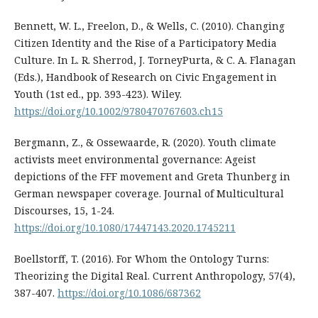
Bennett, W. L., Freelon, D., & Wells, C. (2010). Changing
Citizen Identity and the Rise of a Participatory Media
Culture. In L. R. Sherrod, J. TorneyPurta, & C. A. Flanagan
(Eds.), Handbook of Research on Civic Engagement in
Youth (1st ed., pp. 393-423). Wiley.
https://doi.org/10.1002/9780470767603.ch15
Bergmann, Z., & Ossewaarde, R. (2020). Youth climate
activists meet environmental governance: Ageist
depictions of the FFF movement and Greta Thunberg in
German newspaper coverage. Journal of Multicultural
Discourses, 15, 1-24.
https://doi.org/10.1080/17447143.2020.1745211
Boellstorff, T. (2016). For Whom the Ontology Turns:
Theorizing the Digital Real. Current Anthropology, 57(4),
387-407.
https://doi.org/10.1086/687362