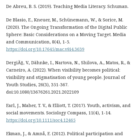
De Abreu, B. S. (2019). Teaching Media Literacy. Schuman.
De Blasio, E., Kneuer, M., Schünemann, W., & Sorice, M.
(2020). The Ongoing Transformation of the Digital Public
Sphere: Basic Considerations on a Moving Target. Media
and Communication, 8(4), 1-5.
https://doi.org/10.17645/mac.v8i4.3639
DergiÄ‡, V., Dähnke, I., Nartova, N., Shilova, A., Matos, R., &
Carneiro, A. (2022). When visibility becomes political:
visibility and stigmatisation of young people. Journal of
Youth Studies, 26(3), 351-367.
doi:10.1080/13676261.2021.2022109
Earl, J., Maher, T. V., & Elliott, T. (2017). Youth, activism, and
social movements. Sociology Compass, 11(4), 1-14.
https://doi.org/10.1111/soc4.12465
Ekman, J., & Amnå, E. (2012). Political participation and