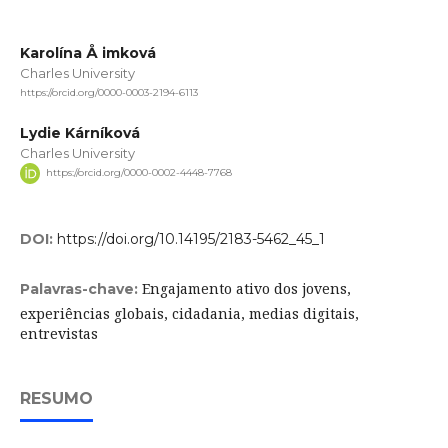
Karolína Å imková
Charles University
https://orcid.org/0000-0003-2194-6113
Lydie Kárníková
Charles University
https://orcid.org/0000-0002-4448-7768
DOI:
https://doi.org/10.14195/2183-5462_45_1
Engajamento ativo dos jovens,
Palavras-chave:
experiências globais, cidadania, medias digitais,
entrevistas
RESUMO