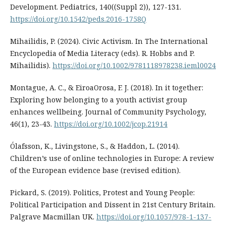
Development. Pediatrics, 140((Suppl 2)), 127-131.
https://doi.org/10.1542/peds.2016-1758Q
Mihailidis, P. (2024). Civic Activism. In The International
Encyclopedia of Media Literacy (eds). R. Hobbs and P.
Mihailidis).
https://doi.org/10.1002/9781118978238.ieml0024
Montague, A. C., & EiroaOrosa, F. J. (2018). In it together:
Exploring how belonging to a youth activist group
enhances wellbeing. Journal of Community Psychology,
46(1), 23-43.
https://doi.org/10.1002/jcop.21914
Ólafsson, K., Livingstone, S., & Haddon, L. (2014).
Children’s use of online technologies in Europe: A review
of the European evidence base (revised edition).
Pickard, S. (2019). Politics, Protest and Young People:
Political Participation and Dissent in 21st Century Britain.
Palgrave Macmillan UK.
https://doi.org/10.1057/978-1-137-