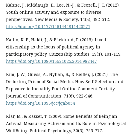
Kahne, J., Middaugh, E., Lee, N.-J., & Feezell, J. T. (2012).
Youth online activity and exposure to diverse
perspectives. New Media & Society, 14(3), 492-512.
https://doi.org/10.1177/1461444811420271
Kallio, K. P., Häkli, J., & Bäcklund, P. (2015). Lived
citizenship as the locus of political agency in
participatory policy. Citizenship Studies, 19(1), 101-119.
https://doi.org/10.1080/13621025.2014.982447
Kim, J. W., Guess, A., Nyhan, B., & Reifler, J. (2021). The
Distorting Prism of Social Media: How Self-Selection and
Exposure to Incivility Fuel Online Comment Toxicity.
Journal of Communication, 71(6), 922-946.
https://doi.org/10.1093/joc/jqab034
Klar, M., & Kasser, T. (2009). Some Benefits of Being an
Activist: Measuring Activism and Its Role in Psychological
WellBeing. Political Psychology, 30(5), 755-777.