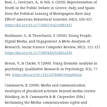
Bosi, L., Lavizzari, A., & Voli, S. (2020). Representation of
Youth in the Public Debate in Greece, Italy, and Spain:
Does the Political Leaning of Newspapers Have Any
Effect? American Behavioral Scientist, 64(5), 620-637.
https://doi.org/10.1177/0002764219885437
Boulianne, S., & Theocharis, Y. (2020). Young People,
Digital Media, and Engagement: A Meta-Analysis of
Research. Social Science Computer Review, 38(2), 111-127.
https://doi.org/10.1177/0894439318814190
Braun, V., & Clarke, V. (2006). Using thematic analysis in
psychology. Qualitative Research in Psychology, 3(2), 77-
101.
https://doi.org/10.1191/1478088706qp063oa
Cammaerts, B. (2006). Media and communication
strategies of glocalized activists: beyond media-centric
thinking, in B. Cammaerts & N. Carpentier (Eds.)
Reclaiming the Media: communication rights and