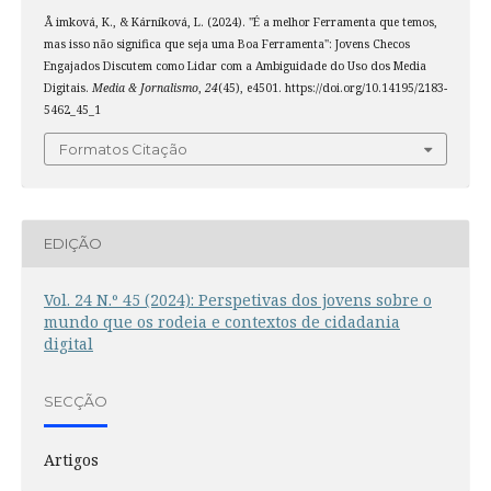
Å imková, K., & Kárníková, L. (2024). "É a melhor Ferramenta que temos,
mas isso não significa que seja uma Boa Ferramenta": Jovens Checos
Engajados Discutem como Lidar com a Ambiguidade do Uso dos Media
Digitais.
Media & Jornalismo
,
24
(45), e4501. https://doi.org/10.14195/2183-
5462_45_1
Formatos Citação
EDIÇÃO
Vol. 24 N.º 45 (2024): Perspetivas dos jovens sobre o
mundo que os rodeia e contextos de cidadania
digital
SECÇÃO
Artigos