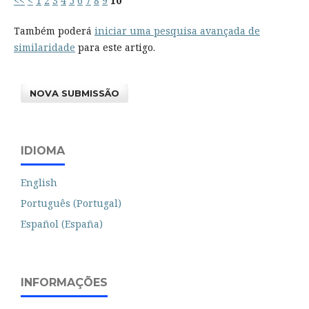
<<
<
1
2
3
4
5
6
7
8
9
10
Também poderá
iniciar uma pesquisa avançada de
similaridade
para este artigo.
NOVA SUBMISSÃO
IDIOMA
English
Português (Portugal)
Español (España)
INFORMAÇÕES