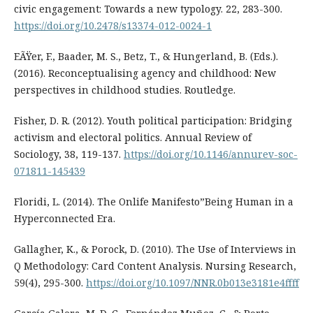
civic engagement: Towards a new typology. 22, 283-300.
https://doi.org/10.2478/s13374-012-0024-1
EÃŸer, F., Baader, M. S., Betz, T., & Hungerland, B. (Eds.).
(2016). Reconceptualising agency and childhood: New
perspectives in childhood studies. Routledge.
Fisher, D. R. (2012). Youth political participation: Bridging
activism and electoral politics. Annual Review of
Sociology, 38, 119-137.
https://doi.org/10.1146/annurev-soc-
071811-145439
Floridi, L. (2014). The Onlife Manifesto”Being Human in a
Hyperconnected Era.
Gallagher, K., & Porock, D. (2010). The Use of Interviews in
Q Methodology: Card Content Analysis. Nursing Research,
59(4), 295-300.
https://doi.org/10.1097/NNR.0b013e3181e4ffff