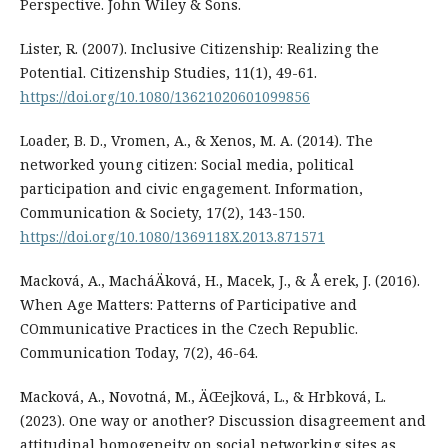
Perspective. John Wiley & Sons.
Lister, R. (2007). Inclusive Citizenship: Realizing the
Potential. Citizenship Studies, 11(1), 49-61.
https://doi.org/10.1080/13621020601099856
Loader, B. D., Vromen, A., & Xenos, M. A. (2014). The
networked young citizen: Social media, political
participation and civic engagement. Information,
Communication & Society, 17(2), 143-150.
https://doi.org/10.1080/1369118X.2013.871571
Macková, A., MacháÄková, H., Macek, J., & Å erek, J. (2016).
When Age Matters: Patterns of Participative and
COmmunicative Practices in the Czech Republic.
Communication Today, 7(2), 46-64.
Macková, A., Novotná, M., ÄŒejková, L., & Hrbková, L.
(2023). One way or another? Discussion disagreement and
attitudinal homogeneity on social networking sites as