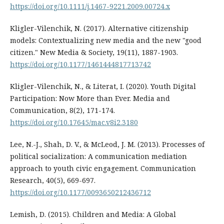
https://doi.org/10.1111/j.1467-9221.2009.00724.x
Kligler-Vilenchik, N. (2017). Alternative citizenship
models: Contextualizing new media and the new "good
citizen." New Media & Society, 19(11), 1887-1903.
https://doi.org/10.1177/1461444817713742
Kligler-Vilenchik, N., & Literat, I. (2020). Youth Digital
Participation: Now More than Ever. Media and
Communication, 8(2), 171-174.
https://doi.org/10.17645/mac.v8i2.3180
Lee, N.-J., Shah, D. V., & McLeod, J. M. (2013). Processes of
political socialization: A communication mediation
approach to youth civic engagement. Communication
Research, 40(5), 669-697.
https://doi.org/10.1177/0093650212436712
Lemish, D. (2015). Children and Media: A Global