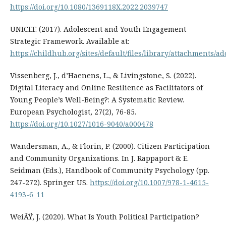
https://doi.org/10.1080/1369118X.2022.2039747
UNICEF. (2017). Adolescent and Youth Engagement
Strategic Framework. Available at:
https://childhub.org/sites/default/files/library/attachments
Vissenberg, J., d’Haenens, L., & Livingstone, S. (2022).
Digital Literacy and Online Resilience as Facilitators of
Young People’s Well-Being?: A Systematic Review.
European Psychologist, 27(2), 76-85.
https://doi.org/10.1027/1016-9040/a000478
Wandersman, A., & Florin, P. (2000). Citizen Participation
and Community Organizations. In J. Rappaport & E.
Seidman (Eds.), Handbook of Community Psychology (pp.
247-272). Springer US.
https://doi.org/10.1007/978-1-4615-
4193-6_11
WeiÃŸ, J. (2020). What Is Youth Political Participation?