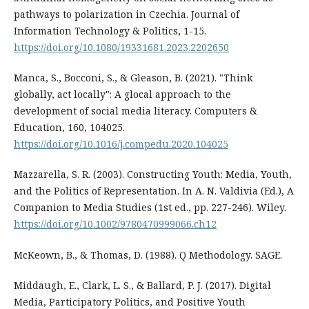
pathways to polarization in Czechia. Journal of
Information Technology & Politics, 1-15.
https://doi.org/10.1080/19331681.2023.2202650
Manca, S., Bocconi, S., & Gleason, B. (2021). "Think
globally, act locally": A glocal approach to the
development of social media literacy. Computers &
Education, 160, 104025.
https://doi.org/10.1016/j.compedu.2020.104025
Mazzarella, S. R. (2003). Constructing Youth: Media, Youth,
and the Politics of Representation. In A. N. Valdivia (Ed.), A
Companion to Media Studies (1st ed., pp. 227-246). Wiley.
https://doi.org/10.1002/9780470999066.ch12
McKeown, B., & Thomas, D. (1988). Q Methodology. SAGE.
Middaugh, E., Clark, L. S., & Ballard, P. J. (2017). Digital
Media, Participatory Politics, and Positive Youth