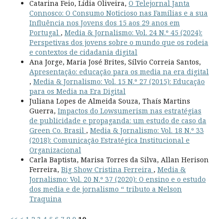
Catarina Feio, Lídia Oliveira,
O Telejornal Janta
Connosco: O Consumo Noticioso nas Famílias e a sua
Influência nos Jovens dos 15 aos 29 anos em
Portugal
,
Media & Jornalismo: Vol. 24 N.º 45 (2024):
Perspetivas dos jovens sobre o mundo que os rodeia
e contextos de cidadania digital
Ana Jorge, Maria José Brites, Sílvio Correia Santos,
Apresentação: educação para os media na era digital
,
Media & Jornalismo: Vol. 15 N.º 27 (2015): Educação
para os Media na Era Digital
Juliana Lopes de Almeida Souza, Thaís Martins
Guerra,
Impactos do Lowsumerism nas estratégias
de publicidade e propaganda: um estudo de caso da
Green Co. Brasil
,
Media & Jornalismo: Vol. 18 N.º 33
(2018): Comunicação Estratégica Institucional e
Organizacional
Carla Baptista, Marisa Torres da Silva, Allan Herison
Ferreira,
Big Show Cristina Ferreira
,
Media &
Jornalismo: Vol. 20 N.º 37 (2020): O ensino e o estudo
dos media e de jornalismo “ tributo a Nelson
Traquina