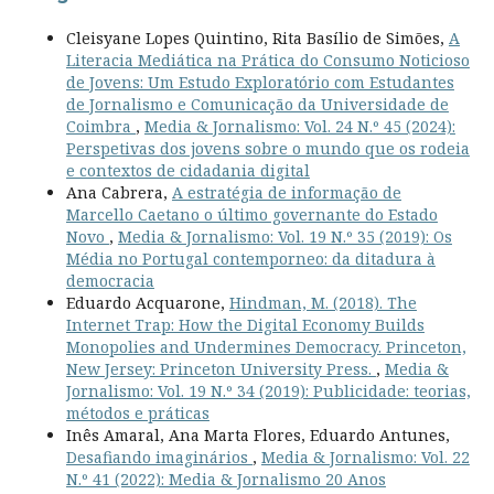
Cleisyane Lopes Quintino, Rita Basílio de Simões,
A
Literacia Mediática na Prática do Consumo Noticioso
de Jovens: Um Estudo Exploratório com Estudantes
de Jornalismo e Comunicação da Universidade de
Coimbra
,
Media & Jornalismo: Vol. 24 N.º 45 (2024):
Perspetivas dos jovens sobre o mundo que os rodeia
e contextos de cidadania digital
Ana Cabrera,
A estratégia de informação de
Marcello Caetano o último governante do Estado
Novo
,
Media & Jornalismo: Vol. 19 N.º 35 (2019): Os
Média no Portugal contemporneo: da ditadura à
democracia
Eduardo Acquarone,
Hindman, M. (2018). The
Internet Trap: How the Digital Economy Builds
Monopolies and Undermines Democracy. Princeton,
New Jersey: Princeton University Press.
,
Media &
Jornalismo: Vol. 19 N.º 34 (2019): Publicidade: teorias,
métodos e práticas
Inês Amaral, Ana Marta Flores, Eduardo Antunes,
Desafiando imaginários
,
Media & Jornalismo: Vol. 22
N.º 41 (2022): Media & Jornalismo 20 Anos