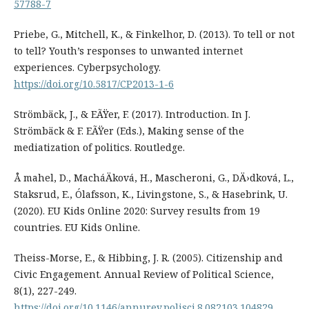
57788-7
Priebe, G., Mitchell, K., & Finkelhor, D. (2013). To tell or not
to tell? Youth’s responses to unwanted internet
experiences. Cyberpsychology.
https://doi.org/10.5817/CP2013-1-6
Strömbäck, J., & EÃŸer, F. (2017). Introduction. In J.
Strömbäck & F. EÃŸer (Eds.), Making sense of the
mediatization of politics. Routledge.
Å mahel, D., MacháÄková, H., Mascheroni, G., DÄ›dková, L.,
Staksrud, E., Ólafsson, K., Livingstone, S., & Hasebrink, U.
(2020). EU Kids Online 2020: Survey results from 19
countries. EU Kids Online.
Theiss-Morse, E., & Hibbing, J. R. (2005). Citizenship and
Civic Engagement. Annual Review of Political Science,
8(1), 227-249.
https://doi.org/10.1146/annurev.polisci.8.082103.104829