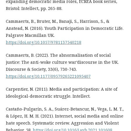
expanding democratic media roles, ECREA book series,
Bristol: Intellect, pp. 265-88.
Cammaerts, B., Bruter, M., Banaji, S., Harrison, S., &
Anstead, N. (2016). Youth Participation in Democratic Life.
Palgrave Macmillan UK.
https://doi.org/10.1057/9781137540218
Cammaerts, B. (2022). The abnormalisation of social
justice: The anti-woke culture war’discourse in the UK.
Discourse & Society, 33(6), 730-743.
https://doi.org/10.1177/09579265221095407
Carpentier, N. (2011). Media and participation: A site of
ideological-democratic struggle. Intellect.
Castaño-Pulgarín, S. A., Suárez-Betancur, N., Vega, L. M. T.,
& López, H. M. H. (2021). Internet, social media and online
hate speech. Systematic review. Aggression and Violent
Behavior, 58.
https://doi.org/10.1016/j.avb.2021.101608