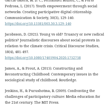
García Galera, M. D. C., Fernández Muñoz, C., & Porto
Pedrosa, L. (2017). Youth empowerment through social
networks. Creating participative digital citizenship.
Communication & Society, 30(3), 129-140.
https://doi.org/10.15581/003.30.3.129-140
Jacobsson, D. (2021). Young vs old? Truancy or new radical
politics? Journalistic discourses about social protests in
relation to the climate crisis. Critical Discourse Studies,
18(4), 481-497.
https://doi.org/10.1080/17405904.2020.1752758
James, A., & Prout, A. (2015). Constructing and
Reconstructing Childhood: Contemporary issues in the
sociological study of childhood. Routledge.
Jenkins, H., & Purushotma, R. (2009). Confronting the
challenges of participatory culture: Media education for
the 21st century. The MIT Press.