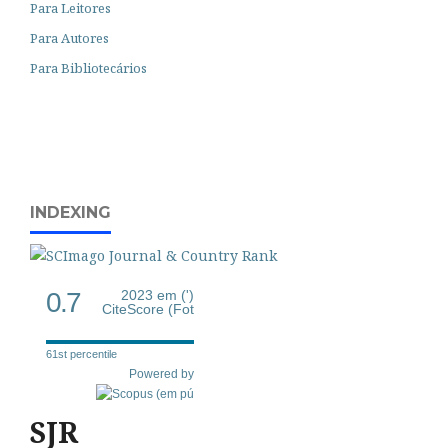
Para Leitores
Para Autores
Para Bibliotecários
INDEXING
0.7
2023 em (')
CiteScore (Fot
61st percentile
Powered by
SJR