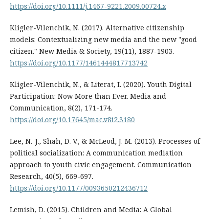
https://doi.org/10.1111/j.1467-9221.2009.00724.x
Kligler-Vilenchik, N. (2017). Alternative citizenship
models: Contextualizing new media and the new "good
citizen." New Media & Society, 19(11), 1887-1903.
https://doi.org/10.1177/1461444817713742
Kligler-Vilenchik, N., & Literat, I. (2020). Youth Digital
Participation: Now More than Ever. Media and
Communication, 8(2), 171-174.
https://doi.org/10.17645/mac.v8i2.3180
Lee, N.-J., Shah, D. V., & McLeod, J. M. (2013). Processes of
political socialization: A communication mediation
approach to youth civic engagement. Communication
Research, 40(5), 669-697.
https://doi.org/10.1177/0093650212436712
Lemish, D. (2015). Children and Media: A Global