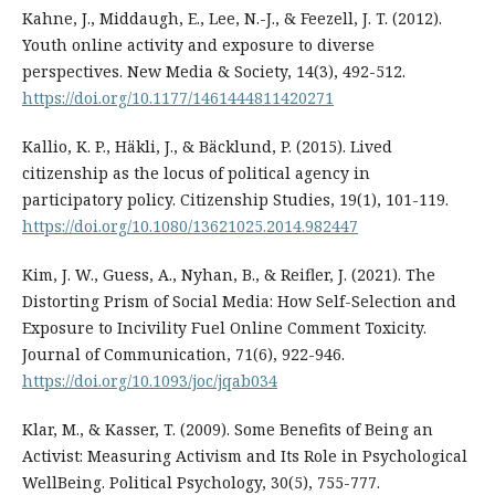
Kahne, J., Middaugh, E., Lee, N.-J., & Feezell, J. T. (2012).
Youth online activity and exposure to diverse
perspectives. New Media & Society, 14(3), 492-512.
https://doi.org/10.1177/1461444811420271
Kallio, K. P., Häkli, J., & Bäcklund, P. (2015). Lived
citizenship as the locus of political agency in
participatory policy. Citizenship Studies, 19(1), 101-119.
https://doi.org/10.1080/13621025.2014.982447
Kim, J. W., Guess, A., Nyhan, B., & Reifler, J. (2021). The
Distorting Prism of Social Media: How Self-Selection and
Exposure to Incivility Fuel Online Comment Toxicity.
Journal of Communication, 71(6), 922-946.
https://doi.org/10.1093/joc/jqab034
Klar, M., & Kasser, T. (2009). Some Benefits of Being an
Activist: Measuring Activism and Its Role in Psychological
WellBeing. Political Psychology, 30(5), 755-777.