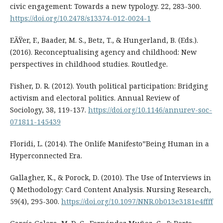
civic engagement: Towards a new typology. 22, 283-300.
https://doi.org/10.2478/s13374-012-0024-1
EÃŸer, F., Baader, M. S., Betz, T., & Hungerland, B. (Eds.).
(2016). Reconceptualising agency and childhood: New
perspectives in childhood studies. Routledge.
Fisher, D. R. (2012). Youth political participation: Bridging
activism and electoral politics. Annual Review of
Sociology, 38, 119-137.
https://doi.org/10.1146/annurev-soc-
071811-145439
Floridi, L. (2014). The Onlife Manifesto”Being Human in a
Hyperconnected Era.
Gallagher, K., & Porock, D. (2010). The Use of Interviews in
Q Methodology: Card Content Analysis. Nursing Research,
59(4), 295-300.
https://doi.org/10.1097/NNR.0b013e3181e4ffff