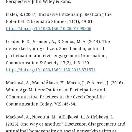
Perspective. John Wiley & Sons.
Lister, R. (2007). Inclusive Citizenship: Realizing the
Potential. Citizenship Studies, 11(1), 49-61.
https://doi.org/10.1080/13621020601099856
Loader, B. D., Vromen, A., & Xenos, M. A. (2014). The
networked young citizen: Social media, political
participation and civic engagement. Information,
Communication & Society, 17(2), 143-150.
https://doi.org/10.1080/1369118X.2013.871571
Macková, A., MacháÄková, H., Macek, J., & Å erek, J. (2016).
When Age Matters: Patterns of Participative and
COmmunicative Practices in the Czech Republic.
Communication Today, 7(2), 46-64.
Macková, A., Novotná, M., ÄŒejková, L., & Hrbková, L.
(2023). One way or another? Discussion disagreement and
attitudinal homogeneity on social networking sites as