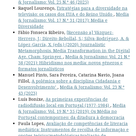
& Jornalismo: Vol. 25 N.º 46 (2025)
Raquel Lourenço,
Estratégias para a diversidade na
televisão: os casos dos EUA e do Reino Unido
,
Media
& Jornalismo: Vol. 17 N.º 31 (2017): Media e
Diversidade
Fábio Fonseca Ribeiro,
[Recensão a] Vázquez-
Herrero, J.; Direito-Rebollal, S.; Silva-Rodríguez, A. &
López-García, X. (eds.) (2020). Journalistic
Metamorphosis. Media Transformation in the Digital
Age. Cham: Springer.
,
Media & Jornalismo: Vol. 21 N.º
38 (2021): Hibridismo nos media: novos géneros e
formatos jornalísticos
Manuel Pinto, Sara Pereira, Catarina Navio, Joana
Fillol,
A polémica sobre a disciplina Cidadania e
Desenvolvimento’
,
Media & Jornalismo: Vol. 23 N.º
43 (2023)
Luís Bonixe,
As primeiras experiências de
radiodifusão local em Portugal (1977-1984)
,
Media
& Jornalismo: Vol. 19 N.º 35 (2019): Os Média no
Portugal contemporneo: da ditadura à democracia
Paula Lopes,
Avaliação de competências de literacia
mediática: Instrumentos de recolha de informação e
opções teórico‘metodológicasAvaliação de