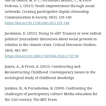
García Galera, M. D. C., Fernández Muñoz, C., & Porto
Pedrosa, L. (2017). Youth empowerment through social
networks. Creating participative digital citizenship.
Communication & Society, 30(3), 129-140.
https://doi.org/10.15581/003.30.3.129-140
Jacobsson, D. (2021). Young vs old? Truancy or new radical
politics? Journalistic discourses about social protests in
relation to the climate crisis. Critical Discourse Studies,
18(4), 481-497.
https://doi.org/10.1080/17405904.2020.1752758
James, A., & Prout, A. (2015). Constructing and
Reconstructing Childhood: Contemporary issues in the
sociological study of childhood. Routledge.
Jenkins, H., & Purushotma, R. (2009). Confronting the
challenges of participatory culture: Media education for
the 21st century. The MIT Press.