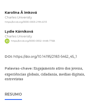
Karolína Å imková
Charles University
https://orcid.org/0000-0003-2194-6113
Lydie Kárníková
Charles University
https://orcid.org/0000-0002-4448-7768
DOI:
https://doi.org/10.14195/2183-5462_45_1
Engajamento ativo dos jovens,
Palavras-chave:
experiências globais, cidadania, medias digitais,
entrevistas
RESUMO