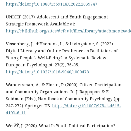
https://doi.org/10.1080/1369118X.2022.2039747
UNICEF. (2017). Adolescent and Youth Engagement
Strategic Framework. Available at:
https://childhub.org/sites/default/files/library/attachments
Vissenberg, J., d’Haenens, L., & Livingstone, S. (2022).
Digital Literacy and Online Resilience as Facilitators of
Young People’s Well-Being?: A Systematic Review.
European Psychologist, 27(2), 76-85.
https://doi.org/10.1027/1016-9040/a000478
Wandersman, A., & Florin, P. (2000). Citizen Participation
and Community Organizations. In J. Rappaport & E.
Seidman (Eds.), Handbook of Community Psychology (pp.
247-272). Springer US.
https://doi.org/10.1007/978-1-4615-
4193-6_11
WeiÃŸ, J. (2020). What Is Youth Political Participation?