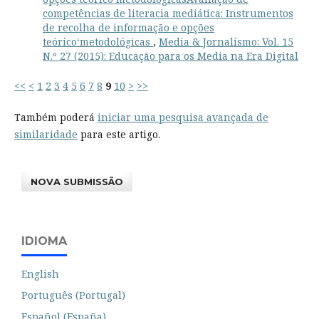
competências de literacia mediática: Instrumentos
de recolha de informação e opções
teórico‘metodológicas
,
Media & Jornalismo: Vol. 15
N.º 27 (2015): Educação para os Media na Era Digital
<<
<
1
2
3
4
5
6
7
8
9
10
>
>>
Também poderá
iniciar uma pesquisa avançada de
similaridade
para este artigo.
NOVA SUBMISSÃO
IDIOMA
English
Português (Portugal)
Español (España)