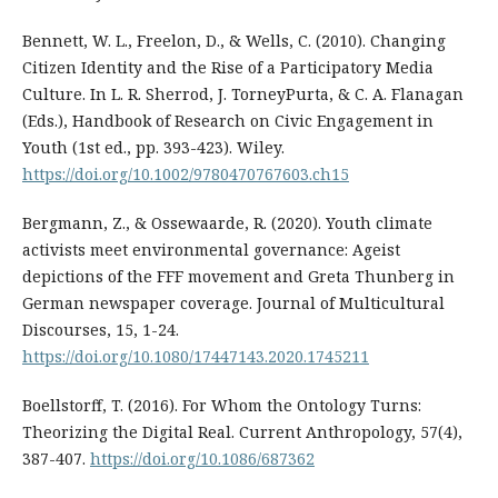
Bennett, W. L., Freelon, D., & Wells, C. (2010). Changing
Citizen Identity and the Rise of a Participatory Media
Culture. In L. R. Sherrod, J. TorneyPurta, & C. A. Flanagan
(Eds.), Handbook of Research on Civic Engagement in
Youth (1st ed., pp. 393-423). Wiley.
https://doi.org/10.1002/9780470767603.ch15
Bergmann, Z., & Ossewaarde, R. (2020). Youth climate
activists meet environmental governance: Ageist
depictions of the FFF movement and Greta Thunberg in
German newspaper coverage. Journal of Multicultural
Discourses, 15, 1-24.
https://doi.org/10.1080/17447143.2020.1745211
Boellstorff, T. (2016). For Whom the Ontology Turns:
Theorizing the Digital Real. Current Anthropology, 57(4),
387-407.
https://doi.org/10.1086/687362