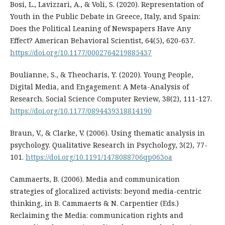
Bosi, L., Lavizzari, A., & Voli, S. (2020). Representation of
Youth in the Public Debate in Greece, Italy, and Spain:
Does the Political Leaning of Newspapers Have Any
Effect? American Behavioral Scientist, 64(5), 620-637.
https://doi.org/10.1177/0002764219885437
Boulianne, S., & Theocharis, Y. (2020). Young People,
Digital Media, and Engagement: A Meta-Analysis of
Research. Social Science Computer Review, 38(2), 111-127.
https://doi.org/10.1177/0894439318814190
Braun, V., & Clarke, V. (2006). Using thematic analysis in
psychology. Qualitative Research in Psychology, 3(2), 77-
101.
https://doi.org/10.1191/1478088706qp063oa
Cammaerts, B. (2006). Media and communication
strategies of glocalized activists: beyond media-centric
thinking, in B. Cammaerts & N. Carpentier (Eds.)
Reclaiming the Media: communication rights and