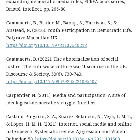
expanding democratic media roles, ECREA book series,
Bristol: Intellect, pp. 265-88.
Cammaerts, B., Bruter, M., Banaji, S., Harrison, S., &
Anstead, N. (2016). Youth Participation in Democratic Life.
Palgrave Macmillan UK.
https://doi.org/10.1057/9781137540218
Cammaerts, B. (2022). The abnormalisation of social
justice: The anti-woke culture war’discourse in the UK.
Discourse & Society, 33(6), 730-743.
https://doi.org/10.1177/09579265221095407
Carpentier, N. (2011). Media and participation: A site of
ideological-democratic struggle. Intellect.
Castaño-Pulgarín, S. A., Suárez-Betancur, N., Vega, L. M. T.,
& López, H. M. H. (2021). Internet, social media and online
hate speech. Systematic review. Aggression and Violent
Behavior, 58.
https://doi.org/10.1016/j.avb.2021.101608