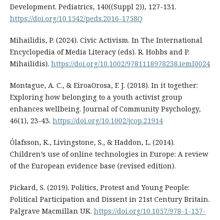
Development. Pediatrics, 140((Suppl 2)), 127-131.
https://doi.org/10.1542/peds.2016-1758Q
Mihailidis, P. (2024). Civic Activism. In The International
Encyclopedia of Media Literacy (eds). R. Hobbs and P.
Mihailidis).
https://doi.org/10.1002/9781118978238.ieml0024
Montague, A. C., & EiroaOrosa, F. J. (2018). In it together:
Exploring how belonging to a youth activist group
enhances wellbeing. Journal of Community Psychology,
46(1), 23-43.
https://doi.org/10.1002/jcop.21914
Ólafsson, K., Livingstone, S., & Haddon, L. (2014).
Children’s use of online technologies in Europe: A review
of the European evidence base (revised edition).
Pickard, S. (2019). Politics, Protest and Young People:
Political Participation and Dissent in 21st Century Britain.
Palgrave Macmillan UK.
https://doi.org/10.1057/978-1-137-