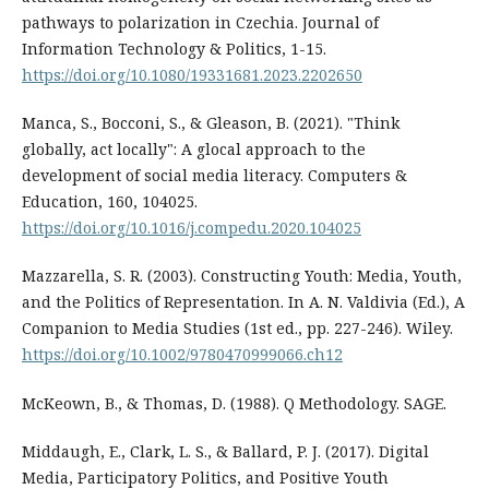
pathways to polarization in Czechia. Journal of
Information Technology & Politics, 1-15.
https://doi.org/10.1080/19331681.2023.2202650
Manca, S., Bocconi, S., & Gleason, B. (2021). "Think
globally, act locally": A glocal approach to the
development of social media literacy. Computers &
Education, 160, 104025.
https://doi.org/10.1016/j.compedu.2020.104025
Mazzarella, S. R. (2003). Constructing Youth: Media, Youth,
and the Politics of Representation. In A. N. Valdivia (Ed.), A
Companion to Media Studies (1st ed., pp. 227-246). Wiley.
https://doi.org/10.1002/9780470999066.ch12
McKeown, B., & Thomas, D. (1988). Q Methodology. SAGE.
Middaugh, E., Clark, L. S., & Ballard, P. J. (2017). Digital
Media, Participatory Politics, and Positive Youth