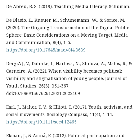
De Abreu, B. S. (2019). Teaching Media Literacy. Schuman.
De Blasio, E., Kneuer, M., Schünemann, W., & Sorice, M.
(2020). The Ongoing Transformation of the Digital Public
Sphere: Basic Considerations on a Moving Target. Media
and Communication, 8(4), 1-5.
https://doi.org/10.17645/mac.v8i4.3639
DergiÄ‡, V., Dähnke, I., Nartova, N., Shilova, A., Matos, R., &
Carneiro, A. (2022). When visibility becomes political:
visibility and stigmatisation of young people. Journal of
Youth Studies, 26(3), 351-367.
doi:10.1080/13676261.2021.2022109
Earl, J., Maher, T. V., & Elliott, T. (2017). Youth, activism, and
social movements. Sociology Compass, 11(4), 1-14.
https://doi.org/10.1111/soc4.12465
Ekman, J., & Amnå, E. (2012). Political participation and