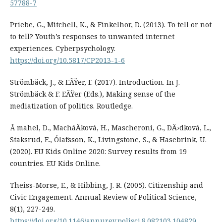
57788-7
Priebe, G., Mitchell, K., & Finkelhor, D. (2013). To tell or not
to tell? Youth’s responses to unwanted internet
experiences. Cyberpsychology.
https://doi.org/10.5817/CP2013-1-6
Strömbäck, J., & EÃŸer, F. (2017). Introduction. In J.
Strömbäck & F. EÃŸer (Eds.), Making sense of the
mediatization of politics. Routledge.
Å mahel, D., MacháÄková, H., Mascheroni, G., DÄ›dková, L.,
Staksrud, E., Ólafsson, K., Livingstone, S., & Hasebrink, U.
(2020). EU Kids Online 2020: Survey results from 19
countries. EU Kids Online.
Theiss-Morse, E., & Hibbing, J. R. (2005). Citizenship and
Civic Engagement. Annual Review of Political Science,
8(1), 227-249.
https://doi.org/10.1146/annurev.polisci.8.082103.104829