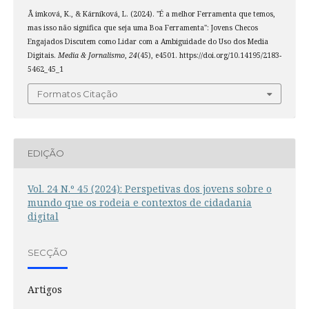
Å imková, K., & Kárníková, L. (2024). "É a melhor Ferramenta que temos,
mas isso não significa que seja uma Boa Ferramenta": Jovens Checos
Engajados Discutem como Lidar com a Ambiguidade do Uso dos Media
Digitais.
Media & Jornalismo
,
24
(45), e4501. https://doi.org/10.14195/2183-
5462_45_1
Formatos Citação
EDIÇÃO
Vol. 24 N.º 45 (2024): Perspetivas dos jovens sobre o
mundo que os rodeia e contextos de cidadania
digital
SECÇÃO
Artigos