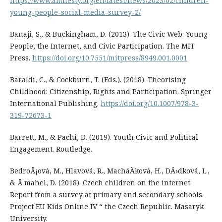
https://www.amnesty.org/en/latest/news/2023/02/children-
young-people-social-media-survey-2/
Banaji, S., & Buckingham, D. (2013). The Civic Web: Young
People, the Internet, and Civic Participation. The MIT
Press.
https://doi.org/10.7551/mitpress/8949.001.0001
Baraldi, C., & Cockburn, T. (Eds.). (2018). Theorising
Childhood: Citizenship, Rights and Participation. Springer
International Publishing.
https://doi.org/10.1007/978-3-
319-72673-1
Barrett, M., & Pachi, D. (2019). Youth Civic and Political
Engagement. Routledge.
BedroÅ¡ová, M., Hlavová, R., MacháÄková, H., DÄ›dková, L.,
& Å mahel, D. (2018). Czech children on the internet:
Report from a survey at primary and secondary schools.
Project EU Kids Online IV “ the Czech Republic. Masaryk
University.