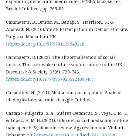
expanding democratic media roles, ECREA book series,
Bristol: Intellect, pp. 265-88.
Cammaerts, B., Bruter, M., Banaji, S., Harrison, S., &
Anstead, N. (2016). Youth Participation in Democratic Life.
Palgrave Macmillan UK.
https://doi.org/10.1057/9781137540218
Cammaerts, B. (2022). The abnormalisation of social
justice: The anti-woke culture war’discourse in the UK.
Discourse & Society, 33(6), 730-743.
https://doi.org/10.1177/09579265221095407
Carpentier, N. (2011). Media and participation: A site of
ideological-democratic struggle. Intellect.
Castaño-Pulgarín, S. A., Suárez-Betancur, N., Vega, L. M. T.,
& López, H. M. H. (2021). Internet, social media and online
hate speech. Systematic review. Aggression and Violent
Behavior, 58.
https://doi.org/10.1016/j.avb.2021.101608