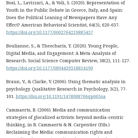
Bosi, L., Lavizzari, A., & Voli, S. (2020). Representation of
Youth in the Public Debate in Greece, Italy, and Spain:
Does the Political Leaning of Newspapers Have Any
Effect? American Behavioral Scientist, 64(5), 620-637.
https://doi.org/10.1177/0002764219885437
Boulianne, S., & Theocharis, Y. (2020). Young People,
Digital Media, and Engagement: A Meta-Analysis of
Research. Social Science Computer Review, 38(2), 111-127.
https://doi.org/10.1177/0894439318814190
Braun, V., & Clarke, V. (2006). Using thematic analysis in
psychology. Qualitative Research in Psychology, 3(2), 77-
101.
https://doi.org/10.1191/1478088706qp063oa
Cammaerts, B. (2006). Media and communication
strategies of glocalized activists: beyond media-centric
thinking, in B. Cammaerts & N. Carpentier (Eds.)
Reclaiming the Media: communication rights and