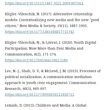
https://doi.org/10.1111/j.1467-9221.2009.00724.x
Kligler-Vilenchik, N. (2017). Alternative citizenship
models: Contextualizing new media and the new "good
citizen." New Media & Society, 19(11), 1887-1903.
https://doi.org/10.1177/1461444817713742
Kligler-Vilenchik, N., & Literat, I. (2020). Youth Digital
Participation: Now More than Ever. Media and
Communication, 8(2), 171-174.
https://doi.org/10.17645/mac.v8i2.3180
Lee, N.-J., Shah, D. V., & McLeod, J. M. (2013). Processes of
political socialization: A communication mediation
approach to youth civic engagement. Communication
Research, 40(5), 669-697.
https://doi.org/10.1177/0093650212436712
Lemish, D. (2015). Children and Media: A Global