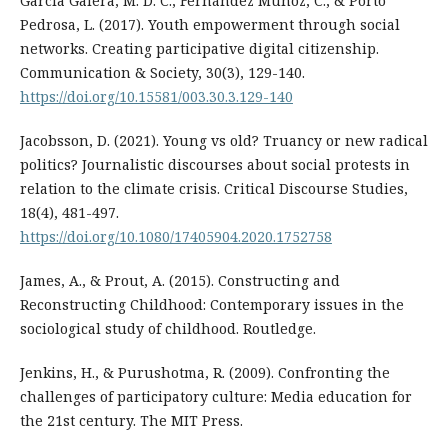
García Galera, M. D. C., Fernández Muñoz, C., & Porto
Pedrosa, L. (2017). Youth empowerment through social
networks. Creating participative digital citizenship.
Communication & Society, 30(3), 129-140.
https://doi.org/10.15581/003.30.3.129-140
Jacobsson, D. (2021). Young vs old? Truancy or new radical
politics? Journalistic discourses about social protests in
relation to the climate crisis. Critical Discourse Studies,
18(4), 481-497.
https://doi.org/10.1080/17405904.2020.1752758
James, A., & Prout, A. (2015). Constructing and
Reconstructing Childhood: Contemporary issues in the
sociological study of childhood. Routledge.
Jenkins, H., & Purushotma, R. (2009). Confronting the
challenges of participatory culture: Media education for
the 21st century. The MIT Press.