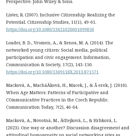
Perspective. John Wiley & Sons.
Lister, R. (2007). Inclusive Citizenship: Realizing the
Potential. Citizenship Studies, 11(1), 49-61.
https://doi.org/10.1080/13621020601099856
Loader, B. D., Vromen, A., & Xenos, M. A. (2014). The
networked young citizen: Social media, political
participation and civic engagement. Information,
Communication & Society, 17(2), 143-150.
https://doi.org/10.1080/1369118X.2013.871571
Macková, A., MacháÄková, H., Macek, J., & Å erek, J. (2016).
When Age Matters: Patterns of Participative and
COmmunicative Practices in the Czech Republic.
Communication Today, 7(2), 46-64.
Macková, A., Novotná, M., ÄŒejková, L., & Hrbková, L.
(2023). One way or another? Discussion disagreement and
attitudinal homogeneity on social networking sites as