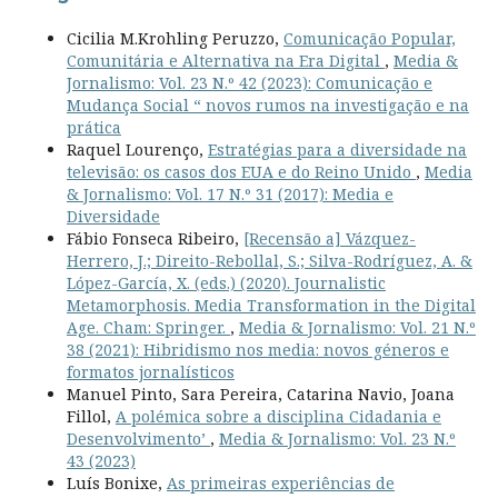
Cicilia M.Krohling Peruzzo,
Comunicação Popular,
Comunitária e Alternativa na Era Digital
,
Media &
Jornalismo: Vol. 23 N.º 42 (2023): Comunicação e
Mudança Social “ novos rumos na investigação e na
prática
Raquel Lourenço,
Estratégias para a diversidade na
televisão: os casos dos EUA e do Reino Unido
,
Media
& Jornalismo: Vol. 17 N.º 31 (2017): Media e
Diversidade
Fábio Fonseca Ribeiro,
[Recensão a] Vázquez-
Herrero, J.; Direito-Rebollal, S.; Silva-Rodríguez, A. &
López-García, X. (eds.) (2020). Journalistic
Metamorphosis. Media Transformation in the Digital
Age. Cham: Springer.
,
Media & Jornalismo: Vol. 21 N.º
38 (2021): Hibridismo nos media: novos géneros e
formatos jornalísticos
Manuel Pinto, Sara Pereira, Catarina Navio, Joana
Fillol,
A polémica sobre a disciplina Cidadania e
Desenvolvimento’
,
Media & Jornalismo: Vol. 23 N.º
43 (2023)
Luís Bonixe,
As primeiras experiências de