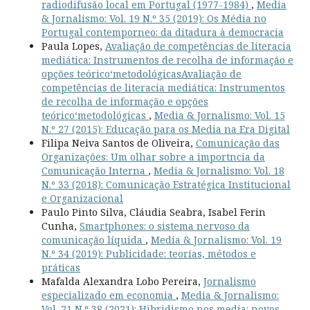
radiodifusão local em Portugal (1977-1984)
,
Media
& Jornalismo: Vol. 19 N.º 35 (2019): Os Média no
Portugal contemporneo: da ditadura à democracia
Paula Lopes,
Avaliação de competências de literacia
mediática: Instrumentos de recolha de informação e
opções teórico‘metodológicasAvaliação de
competências de literacia mediática: Instrumentos
de recolha de informação e opções
teórico‘metodológicas
,
Media & Jornalismo: Vol. 15
N.º 27 (2015): Educação para os Media na Era Digital
Filipa Neiva Santos de Oliveira,
Comunicação das
Organizações: Um olhar sobre a importncia da
Comunicação Interna
,
Media & Jornalismo: Vol. 18
N.º 33 (2018): Comunicação Estratégica Institucional
e Organizacional
Paulo Pinto Silva, Cláudia Seabra, Isabel Ferin
Cunha,
Smartphones: o sistema nervoso da
comunicação líquida
,
Media & Jornalismo: Vol. 19
N.º 34 (2019): Publicidade: teorias, métodos e
práticas
Mafalda Alexandra Lobo Pereira,
Jornalismo
especializado em economia
,
Media & Jornalismo:
Vol. 21 N.º 38 (2021): Hibridismo nos media: novos