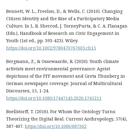
Bennett, W. L., Freelon, D., & Wells, C. (2010). Changing
Citizen Identity and the Rise of a Participatory Media
Culture. In L. R. Sherrod, J. TorneyPurta, & C. A. Flanagan
(Eds.), Handbook of Research on Civic Engagement in
Youth (1st ed., pp. 393-423). Wiley.
https://doi.org/10.1002/9780470767603.ch15
Bergmann, Z., & Ossewaarde, R. (2020). Youth climate
activists meet environmental governance: Ageist
depictions of the FFF movement and Greta Thunberg in
German newspaper coverage. Journal of Multicultural
Discourses, 15, 1-24.
https://doi.org/10.1080/17447143.2020.1745211
Boellstorff, T. (2016). For Whom the Ontology Turns:
Theorizing the Digital Real. Current Anthropology, 57(4),
387-407.
https://doi.org/10.1086/687362