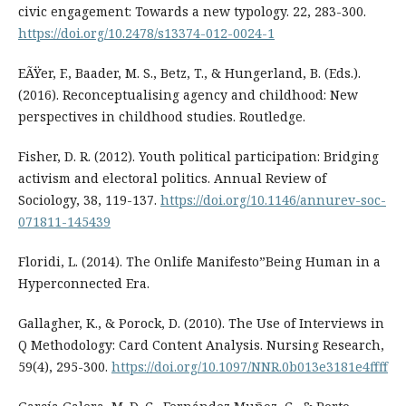
civic engagement: Towards a new typology. 22, 283-300.
https://doi.org/10.2478/s13374-012-0024-1
EÃŸer, F., Baader, M. S., Betz, T., & Hungerland, B. (Eds.).
(2016). Reconceptualising agency and childhood: New
perspectives in childhood studies. Routledge.
Fisher, D. R. (2012). Youth political participation: Bridging
activism and electoral politics. Annual Review of
Sociology, 38, 119-137.
https://doi.org/10.1146/annurev-soc-
071811-145439
Floridi, L. (2014). The Onlife Manifesto”Being Human in a
Hyperconnected Era.
Gallagher, K., & Porock, D. (2010). The Use of Interviews in
Q Methodology: Card Content Analysis. Nursing Research,
59(4), 295-300.
https://doi.org/10.1097/NNR.0b013e3181e4ffff