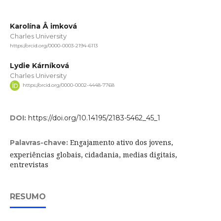
Karolína Å imková
Charles University
https://orcid.org/0000-0003-2194-6113
Lydie Kárníková
Charles University
https://orcid.org/0000-0002-4448-7768
DOI:
https://doi.org/10.14195/2183-5462_45_1
Engajamento ativo dos jovens,
Palavras-chave:
experiências globais, cidadania, medias digitais,
entrevistas
RESUMO