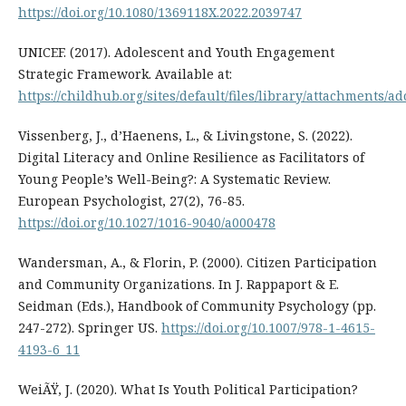
https://doi.org/10.1080/1369118X.2022.2039747
UNICEF. (2017). Adolescent and Youth Engagement
Strategic Framework. Available at:
https://childhub.org/sites/default/files/library/attachments
Vissenberg, J., d’Haenens, L., & Livingstone, S. (2022).
Digital Literacy and Online Resilience as Facilitators of
Young People’s Well-Being?: A Systematic Review.
European Psychologist, 27(2), 76-85.
https://doi.org/10.1027/1016-9040/a000478
Wandersman, A., & Florin, P. (2000). Citizen Participation
and Community Organizations. In J. Rappaport & E.
Seidman (Eds.), Handbook of Community Psychology (pp.
247-272). Springer US.
https://doi.org/10.1007/978-1-4615-
4193-6_11
WeiÃŸ, J. (2020). What Is Youth Political Participation?