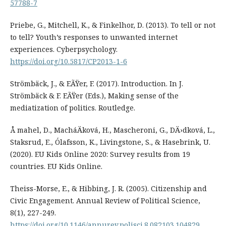
57788-7
Priebe, G., Mitchell, K., & Finkelhor, D. (2013). To tell or not
to tell? Youth’s responses to unwanted internet
experiences. Cyberpsychology.
https://doi.org/10.5817/CP2013-1-6
Strömbäck, J., & EÃŸer, F. (2017). Introduction. In J.
Strömbäck & F. EÃŸer (Eds.), Making sense of the
mediatization of politics. Routledge.
Å mahel, D., MacháÄková, H., Mascheroni, G., DÄ›dková, L.,
Staksrud, E., Ólafsson, K., Livingstone, S., & Hasebrink, U.
(2020). EU Kids Online 2020: Survey results from 19
countries. EU Kids Online.
Theiss-Morse, E., & Hibbing, J. R. (2005). Citizenship and
Civic Engagement. Annual Review of Political Science,
8(1), 227-249.
https://doi.org/10.1146/annurev.polisci.8.082103.104829