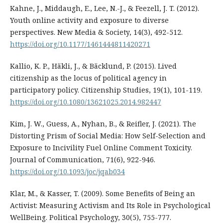
Kahne, J., Middaugh, E., Lee, N.-J., & Feezell, J. T. (2012).
Youth online activity and exposure to diverse
perspectives. New Media & Society, 14(3), 492-512.
https://doi.org/10.1177/1461444811420271
Kallio, K. P., Häkli, J., & Bäcklund, P. (2015). Lived
citizenship as the locus of political agency in
participatory policy. Citizenship Studies, 19(1), 101-119.
https://doi.org/10.1080/13621025.2014.982447
Kim, J. W., Guess, A., Nyhan, B., & Reifler, J. (2021). The
Distorting Prism of Social Media: How Self-Selection and
Exposure to Incivility Fuel Online Comment Toxicity.
Journal of Communication, 71(6), 922-946.
https://doi.org/10.1093/joc/jqab034
Klar, M., & Kasser, T. (2009). Some Benefits of Being an
Activist: Measuring Activism and Its Role in Psychological
WellBeing. Political Psychology, 30(5), 755-777.