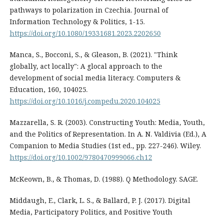
pathways to polarization in Czechia. Journal of
Information Technology & Politics, 1-15.
https://doi.org/10.1080/19331681.2023.2202650
Manca, S., Bocconi, S., & Gleason, B. (2021). "Think
globally, act locally": A glocal approach to the
development of social media literacy. Computers &
Education, 160, 104025.
https://doi.org/10.1016/j.compedu.2020.104025
Mazzarella, S. R. (2003). Constructing Youth: Media, Youth,
and the Politics of Representation. In A. N. Valdivia (Ed.), A
Companion to Media Studies (1st ed., pp. 227-246). Wiley.
https://doi.org/10.1002/9780470999066.ch12
McKeown, B., & Thomas, D. (1988). Q Methodology. SAGE.
Middaugh, E., Clark, L. S., & Ballard, P. J. (2017). Digital
Media, Participatory Politics, and Positive Youth