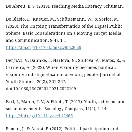
De Abreu, B. S. (2019). Teaching Media Literacy. Schuman.
De Blasio, E., Kneuer, M., Schünemann, W., & Sorice, M.
(2020). The Ongoing Transformation of the Digital Public
Sphere: Basic Considerations on a Moving Target. Media
and Communication, 8(4), 1-5.
https://doi.org/10.17645/mac.v8i4.3639
DergiÄ‡, V., Dähnke, I., Nartova, N., Shilova, A., Matos, R., &
Carneiro, A. (2022). When visibility becomes political:
visibility and stigmatisation of young people. Journal of
Youth Studies, 26(3), 351-367.
doi:10.1080/13676261.2021.2022109
Earl, J., Maher, T. V., & Elliott, T. (2017). Youth, activism, and
social movements. Sociology Compass, 11(4), 1-14.
https://doi.org/10.1111/soc4.12465
Ekman, J., & Amnå, E. (2012). Political participation and