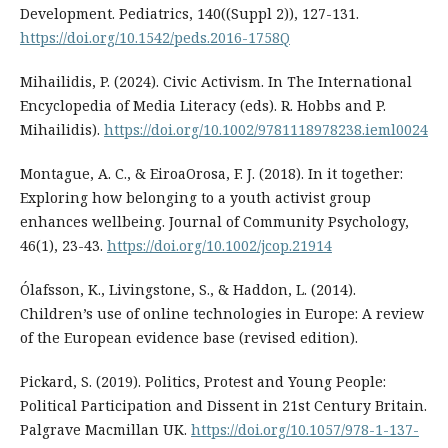
Development. Pediatrics, 140((Suppl 2)), 127-131.
https://doi.org/10.1542/peds.2016-1758Q
Mihailidis, P. (2024). Civic Activism. In The International
Encyclopedia of Media Literacy (eds). R. Hobbs and P.
Mihailidis).
https://doi.org/10.1002/9781118978238.ieml0024
Montague, A. C., & EiroaOrosa, F. J. (2018). In it together:
Exploring how belonging to a youth activist group
enhances wellbeing. Journal of Community Psychology,
46(1), 23-43.
https://doi.org/10.1002/jcop.21914
Ólafsson, K., Livingstone, S., & Haddon, L. (2014).
Children’s use of online technologies in Europe: A review
of the European evidence base (revised edition).
Pickard, S. (2019). Politics, Protest and Young People:
Political Participation and Dissent in 21st Century Britain.
Palgrave Macmillan UK.
https://doi.org/10.1057/978-1-137-