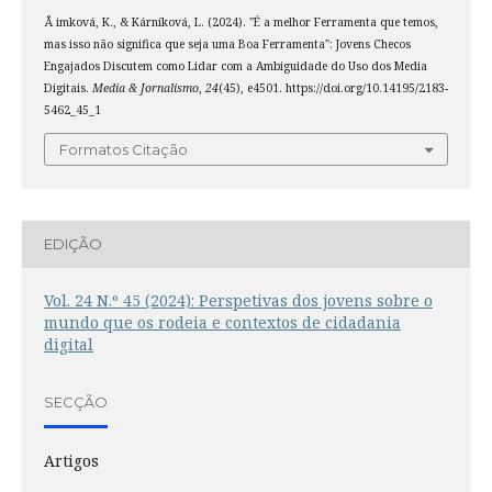
Å imková, K., & Kárníková, L. (2024). "É a melhor Ferramenta que temos,
mas isso não significa que seja uma Boa Ferramenta": Jovens Checos
Engajados Discutem como Lidar com a Ambiguidade do Uso dos Media
Digitais.
Media & Jornalismo
,
24
(45), e4501. https://doi.org/10.14195/2183-
5462_45_1
Formatos Citação
EDIÇÃO
Vol. 24 N.º 45 (2024): Perspetivas dos jovens sobre o
mundo que os rodeia e contextos de cidadania
digital
SECÇÃO
Artigos