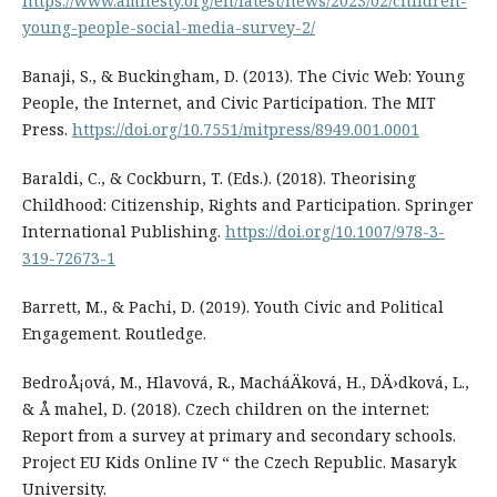
https://www.amnesty.org/en/latest/news/2023/02/children-
young-people-social-media-survey-2/
Banaji, S., & Buckingham, D. (2013). The Civic Web: Young
People, the Internet, and Civic Participation. The MIT
Press.
https://doi.org/10.7551/mitpress/8949.001.0001
Baraldi, C., & Cockburn, T. (Eds.). (2018). Theorising
Childhood: Citizenship, Rights and Participation. Springer
International Publishing.
https://doi.org/10.1007/978-3-
319-72673-1
Barrett, M., & Pachi, D. (2019). Youth Civic and Political
Engagement. Routledge.
BedroÅ¡ová, M., Hlavová, R., MacháÄková, H., DÄ›dková, L.,
& Å mahel, D. (2018). Czech children on the internet:
Report from a survey at primary and secondary schools.
Project EU Kids Online IV “ the Czech Republic. Masaryk
University.