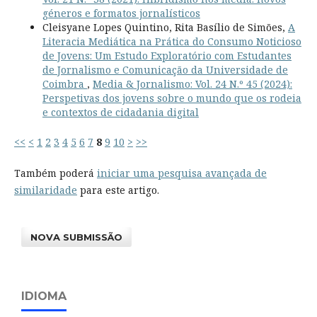
géneros e formatos jornalísticos
Cleisyane Lopes Quintino, Rita Basílio de Simões,
A
Literacia Mediática na Prática do Consumo Noticioso
de Jovens: Um Estudo Exploratório com Estudantes
de Jornalismo e Comunicação da Universidade de
Coimbra
,
Media & Jornalismo: Vol. 24 N.º 45 (2024):
Perspetivas dos jovens sobre o mundo que os rodeia
e contextos de cidadania digital
<<
<
1
2
3
4
5
6
7
8
9
10
>
>>
Também poderá
iniciar uma pesquisa avançada de
similaridade
para este artigo.
NOVA SUBMISSÃO
IDIOMA