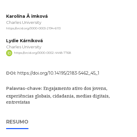
Karolína Å imková
Charles University
https://orcid.org/0000-0003-2194-6113
Lydie Kárníková
Charles University
https://orcid.org/0000-0002-4448-7768
DOI:
https://doi.org/10.14195/2183-5462_45_1
Engajamento ativo dos jovens,
Palavras-chave:
experiências globais, cidadania, medias digitais,
entrevistas
RESUMO