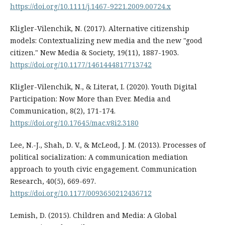
https://doi.org/10.1111/j.1467-9221.2009.00724.x
Kligler-Vilenchik, N. (2017). Alternative citizenship
models: Contextualizing new media and the new "good
citizen." New Media & Society, 19(11), 1887-1903.
https://doi.org/10.1177/1461444817713742
Kligler-Vilenchik, N., & Literat, I. (2020). Youth Digital
Participation: Now More than Ever. Media and
Communication, 8(2), 171-174.
https://doi.org/10.17645/mac.v8i2.3180
Lee, N.-J., Shah, D. V., & McLeod, J. M. (2013). Processes of
political socialization: A communication mediation
approach to youth civic engagement. Communication
Research, 40(5), 669-697.
https://doi.org/10.1177/0093650212436712
Lemish, D. (2015). Children and Media: A Global