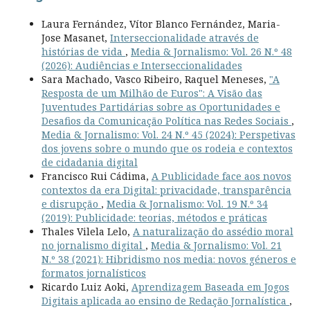
Laura Fernández, Vítor Blanco Fernández, Maria-
Jose Masanet,
Interseccionalidade através de
histórias de vida
,
Media & Jornalismo: Vol. 26 N.º 48
(2026): Audiências e Interseccionalidades
Sara Machado, Vasco Ribeiro, Raquel Meneses,
"A
Resposta de um Milhão de Euros": A Visão das
Juventudes Partidárias sobre as Oportunidades e
Desafios da Comunicação Política nas Redes Sociais
,
Media & Jornalismo: Vol. 24 N.º 45 (2024): Perspetivas
dos jovens sobre o mundo que os rodeia e contextos
de cidadania digital
Francisco Rui Cádima,
A Publicidade face aos novos
contextos da era Digital: privacidade, transparência
e disrupção
,
Media & Jornalismo: Vol. 19 N.º 34
(2019): Publicidade: teorias, métodos e práticas
Thales Vilela Lelo,
A naturalização do assédio moral
no jornalismo digital
,
Media & Jornalismo: Vol. 21
N.º 38 (2021): Hibridismo nos media: novos géneros e
formatos jornalísticos
Ricardo Luiz Aoki,
Aprendizagem Baseada em Jogos
Digitais aplicada ao ensino de Redação Jornalística
,