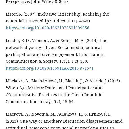
Perspective. John Wiley & Sons.
Lister, R. (2007). Inclusive Citizenship: Realizing the
Potential. Citizenship Studies, 11(1), 49-61.
https://doi.org/10.1080/13621020601099856
Loader, B. D., Vromen, A., & Xenos, M. A. (2014). The
networked young citizen: Social media, political
participation and civic engagement. Information,
Communication & Society, 17(2), 143-150.
https://doi.org/10.1080/1369118X.2013.871571
Macková, A., MacháÄková, H., Macek, J., & Å erek, J. (2016).
When Age Matters: Patterns of Participative and
COmmunicative Practices in the Czech Republic.
Communication Today, 7(2), 46-64.
Macková, A., Novotná, M., ÄŒejková, L., & Hrbková, L.
(2023). One way or another? Discussion disagreement and
attitudinal homogeneity on social networking sites as