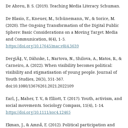
De Abreu, B. S. (2019). Teaching Media Literacy. Schuman.
De Blasio, E., Kneuer, M., Schünemann, W., & Sorice, M.
(2020). The Ongoing Transformation of the Digital Public
Sphere: Basic Considerations on a Moving Target. Media
and Communication, 8(4), 1-5.
https://doi.org/10.17645/mac.v8i4.3639
DergiÄ‡, V., Dähnke, I., Nartova, N., Shilova, A., Matos, R., &
Carneiro, A. (2022). When visibility becomes political:
visibility and stigmatisation of young people. Journal of
Youth Studies, 26(3), 351-367.
doi:10.1080/13676261.2021.2022109
Earl, J., Maher, T. V., & Elliott, T. (2017). Youth, activism, and
social movements. Sociology Compass, 11(4), 1-14.
https://doi.org/10.1111/soc4.12465
Ekman, J., & Amnå, E. (2012). Political participation and