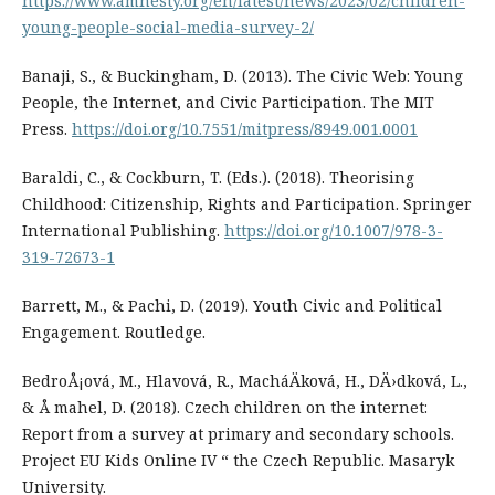
https://www.amnesty.org/en/latest/news/2023/02/children-
young-people-social-media-survey-2/
Banaji, S., & Buckingham, D. (2013). The Civic Web: Young
People, the Internet, and Civic Participation. The MIT
Press.
https://doi.org/10.7551/mitpress/8949.001.0001
Baraldi, C., & Cockburn, T. (Eds.). (2018). Theorising
Childhood: Citizenship, Rights and Participation. Springer
International Publishing.
https://doi.org/10.1007/978-3-
319-72673-1
Barrett, M., & Pachi, D. (2019). Youth Civic and Political
Engagement. Routledge.
BedroÅ¡ová, M., Hlavová, R., MacháÄková, H., DÄ›dková, L.,
& Å mahel, D. (2018). Czech children on the internet:
Report from a survey at primary and secondary schools.
Project EU Kids Online IV “ the Czech Republic. Masaryk
University.