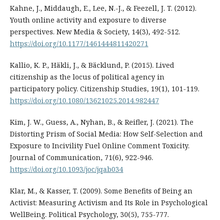
Kahne, J., Middaugh, E., Lee, N.-J., & Feezell, J. T. (2012).
Youth online activity and exposure to diverse
perspectives. New Media & Society, 14(3), 492-512.
https://doi.org/10.1177/1461444811420271
Kallio, K. P., Häkli, J., & Bäcklund, P. (2015). Lived
citizenship as the locus of political agency in
participatory policy. Citizenship Studies, 19(1), 101-119.
https://doi.org/10.1080/13621025.2014.982447
Kim, J. W., Guess, A., Nyhan, B., & Reifler, J. (2021). The
Distorting Prism of Social Media: How Self-Selection and
Exposure to Incivility Fuel Online Comment Toxicity.
Journal of Communication, 71(6), 922-946.
https://doi.org/10.1093/joc/jqab034
Klar, M., & Kasser, T. (2009). Some Benefits of Being an
Activist: Measuring Activism and Its Role in Psychological
WellBeing. Political Psychology, 30(5), 755-777.