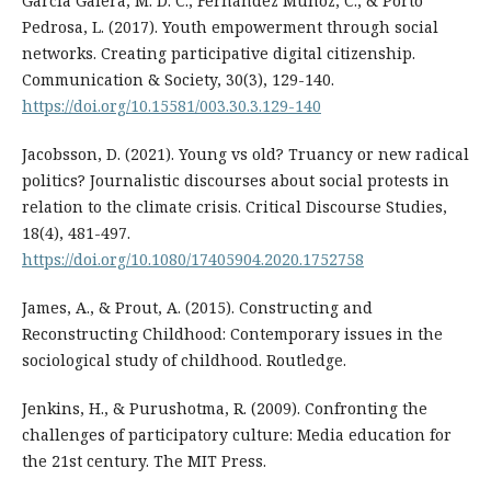
García Galera, M. D. C., Fernández Muñoz, C., & Porto
Pedrosa, L. (2017). Youth empowerment through social
networks. Creating participative digital citizenship.
Communication & Society, 30(3), 129-140.
https://doi.org/10.15581/003.30.3.129-140
Jacobsson, D. (2021). Young vs old? Truancy or new radical
politics? Journalistic discourses about social protests in
relation to the climate crisis. Critical Discourse Studies,
18(4), 481-497.
https://doi.org/10.1080/17405904.2020.1752758
James, A., & Prout, A. (2015). Constructing and
Reconstructing Childhood: Contemporary issues in the
sociological study of childhood. Routledge.
Jenkins, H., & Purushotma, R. (2009). Confronting the
challenges of participatory culture: Media education for
the 21st century. The MIT Press.