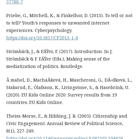
57788-7
Priebe, G., Mitchell, K., & Finkelhor, D. (2013). To tell or not
to tell? Youth’s responses to unwanted internet
experiences. Cyberpsychology.
https://doi.org/10.5817/CP2013-1-6
Strömbäck, J., & EÃŸer, F. (2017). Introduction. In J.
Strömbäck & F. EÃŸer (Eds.), Making sense of the
mediatization of politics. Routledge.
Å mahel, D., MacháÄková, H., Mascheroni, G., DÄ›dková, L.,
Staksrud, E., Ólafsson, K., Livingstone, S., & Hasebrink, U.
(2020). EU Kids Online 2020: Survey results from 19
countries. EU Kids Online.
Theiss-Morse, E., & Hibbing, J. R. (2005). Citizenship and
Civic Engagement. Annual Review of Political Science,
8(1), 227-249.
https://doi.org/10.1146/annurev.polisci.8.082103.104829