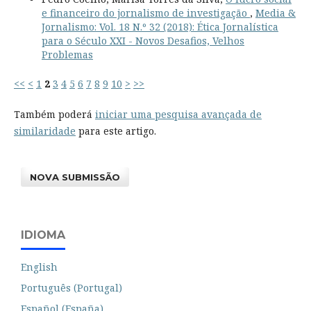
e financeiro do jornalismo de investigação
,
Media &
Jornalismo: Vol. 18 N.º 32 (2018): Ética Jornalística
para o Século XXI - Novos Desafios, Velhos
Problemas
<<
<
1
2
3
4
5
6
7
8
9
10
>
>>
Também poderá
iniciar uma pesquisa avançada de
similaridade
para este artigo.
NOVA SUBMISSÃO
IDIOMA
English
Português (Portugal)
Español (España)