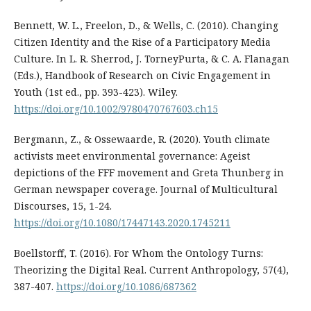
Bennett, W. L., Freelon, D., & Wells, C. (2010). Changing
Citizen Identity and the Rise of a Participatory Media
Culture. In L. R. Sherrod, J. TorneyPurta, & C. A. Flanagan
(Eds.), Handbook of Research on Civic Engagement in
Youth (1st ed., pp. 393-423). Wiley.
https://doi.org/10.1002/9780470767603.ch15
Bergmann, Z., & Ossewaarde, R. (2020). Youth climate
activists meet environmental governance: Ageist
depictions of the FFF movement and Greta Thunberg in
German newspaper coverage. Journal of Multicultural
Discourses, 15, 1-24.
https://doi.org/10.1080/17447143.2020.1745211
Boellstorff, T. (2016). For Whom the Ontology Turns:
Theorizing the Digital Real. Current Anthropology, 57(4),
387-407.
https://doi.org/10.1086/687362