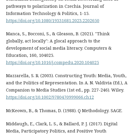
pathways to polarization in Czechia. Journal of
Information Technology & Politics, 1-15.
https://doi.org/10.1080/19331681.2023.2202650
Manca, S., Bocconi, S., & Gleason, B. (2021). "Think
globally, act locally": A glocal approach to the
development of social media literacy. Computers &
Education, 160, 104025.
https://doi.org/10.1016/j.compedu.2020.104025
Mazzarella, S. R. (2003). Constructing Youth: Media, Youth,
and the Politics of Representation. In A. N. Valdivia (Ed.), A
Companion to Media Studies (1st ed., pp. 227-246). Wiley.
https://doi.org/10.1002/9780470999066.ch12
McKeown, B., & Thomas, D. (1988). Q Methodology. SAGE.
Middaugh, E., Clark, L. S., & Ballard, P. J. (2017). Digital
Media, Participatory Politics, and Positive Youth