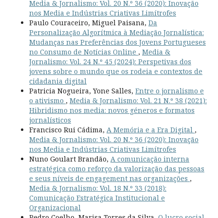
Media & Jornalismo: Vol. 20 N.º 36 (2020): Inovação
nos Media e Indústrias Criativas Limítrofes
Paulo Couraceiro, Miguel Paisana,
Da
Personalização Algorítmica à Mediação Jornalística:
Mudanças nas Preferências dos Jovens Portugueses
no Consumo de Notícias Online
,
Media &
Jornalismo: Vol. 24 N.º 45 (2024): Perspetivas dos
jovens sobre o mundo que os rodeia e contextos de
cidadania digital
Patricia Nogueira, Yone Salles,
Entre o jornalismo e
o ativismo
,
Media & Jornalismo: Vol. 21 N.º 38 (2021):
Hibridismo nos media: novos géneros e formatos
jornalísticos
Francisco Rui Cádima,
A Memória e a Era Digital
,
Media & Jornalismo: Vol. 20 N.º 36 (2020): Inovação
nos Media e Indústrias Criativas Limítrofes
Nuno Goulart Brandão,
A comunicação interna
estratégica como reforço da valorização das pessoas
e seus níveis de engagement nas organizações
,
Media & Jornalismo: Vol. 18 N.º 33 (2018):
Comunicação Estratégica Institucional e
Organizacional
Pedro Coelho, Marisa Torres da Silva,
O lucro social