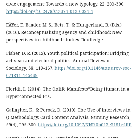
civic engagement: Towards a new typology. 22, 283-300.
https://doi.org/10.2478/s13374-012-0024-1
EÃŸer, F., Baader, M. S., Betz, T., & Hungerland, B. (Eds.).
(2016). Reconceptualising agency and childhood: New
perspectives in childhood studies. Routledge.
Fisher, D. R. (2012). Youth political participation: Bridging
activism and electoral politics. Annual Review of
Sociology, 38, 119-137.
https://doi.org/10.1146/annurev-soc-
071811-145439
Floridi, L. (2014). The Onlife Manifesto”Being Human in a
Hyperconnected Era.
Gallagher, K., & Porock, D. (2010). The Use of Interviews in
Q Methodology: Card Content Analysis. Nursing Research,
59(4), 295-300.
https://doi.org/10.1097/NNR.0b013e3181e4ffff