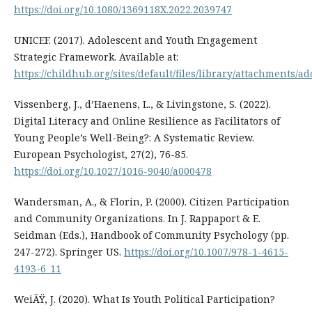
https://doi.org/10.1080/1369118X.2022.2039747
UNICEF. (2017). Adolescent and Youth Engagement
Strategic Framework. Available at:
https://childhub.org/sites/default/files/library/attachments
Vissenberg, J., d’Haenens, L., & Livingstone, S. (2022).
Digital Literacy and Online Resilience as Facilitators of
Young People’s Well-Being?: A Systematic Review.
European Psychologist, 27(2), 76-85.
https://doi.org/10.1027/1016-9040/a000478
Wandersman, A., & Florin, P. (2000). Citizen Participation
and Community Organizations. In J. Rappaport & E.
Seidman (Eds.), Handbook of Community Psychology (pp.
247-272). Springer US.
https://doi.org/10.1007/978-1-4615-
4193-6_11
WeiÃŸ, J. (2020). What Is Youth Political Participation?