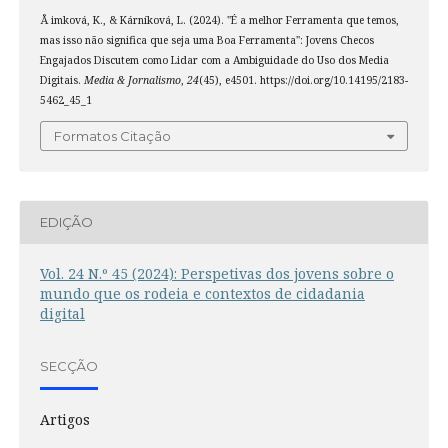
Å imková, K., & Kárníková, L. (2024). "É a melhor Ferramenta que temos,
mas isso não significa que seja uma Boa Ferramenta": Jovens Checos
Engajados Discutem como Lidar com a Ambiguidade do Uso dos Media
Digitais.
Media & Jornalismo
,
24
(45), e4501. https://doi.org/10.14195/2183-
5462_45_1
Formatos Citação
EDIÇÃO
Vol. 24 N.º 45 (2024): Perspetivas dos jovens sobre o
mundo que os rodeia e contextos de cidadania
digital
SECÇÃO
Artigos