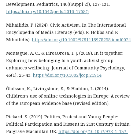
Development. Pediatrics, 140((Suppl 2)), 127-131.
https://doi.org/10.1542/peds.2016-1758Q
Mihailidis, P. (2024). Civic Activism. In The International
Encyclopedia of Media Literacy (eds). R. Hobbs and P.
Mihailidis).
https://doi.org/10.1002/9781118978238.ieml0024
Montague, A. C., & EiroaOrosa, F. J. (2018). In it together:
Exploring how belonging to a youth activist group
enhances wellbeing. Journal of Community Psychology,
46(1), 23-43.
https://doi.org/10.1002/jcop.21914
Ólafsson, K., Livingstone, S., & Haddon, L. (2014).
Children’s use of online technologies in Europe: A review
of the European evidence base (revised edition).
Pickard, S. (2019). Politics, Protest and Young People:
Political Participation and Dissent in 21st Century Britain.
Palgrave Macmillan UK.
https://doi.org/10.1057/978-1-137-