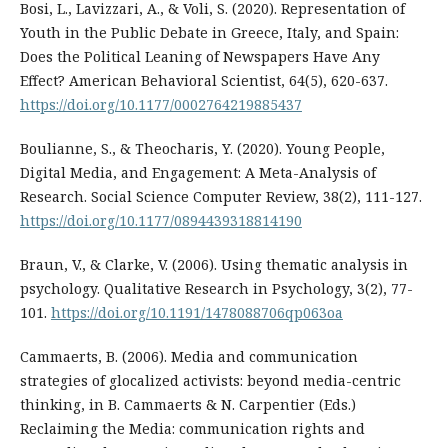
Bosi, L., Lavizzari, A., & Voli, S. (2020). Representation of
Youth in the Public Debate in Greece, Italy, and Spain:
Does the Political Leaning of Newspapers Have Any
Effect? American Behavioral Scientist, 64(5), 620-637.
https://doi.org/10.1177/0002764219885437
Boulianne, S., & Theocharis, Y. (2020). Young People,
Digital Media, and Engagement: A Meta-Analysis of
Research. Social Science Computer Review, 38(2), 111-127.
https://doi.org/10.1177/0894439318814190
Braun, V., & Clarke, V. (2006). Using thematic analysis in
psychology. Qualitative Research in Psychology, 3(2), 77-
101.
https://doi.org/10.1191/1478088706qp063oa
Cammaerts, B. (2006). Media and communication
strategies of glocalized activists: beyond media-centric
thinking, in B. Cammaerts & N. Carpentier (Eds.)
Reclaiming the Media: communication rights and