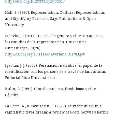
https://doi.org/10.29333/ojcmt/2517
Hall, S. (1997). Representation: Cultural Representations
and Signifying Practices. Sage Publications & Open
University.
Iadevito, P. (2014). Teorías de género y cine. Un aporte a
los estudios de la representación. Universitas
Humanística, 78(78).
http://dx.doi.org/10.11144/Javeriana.UH78.tgcu
Igartua, J. J. (2007). Persuasión narrativa: el papel de la
identificación con los personajes a través de las culturas.
Editorial Club Universitario.
Kuhn, A. (1991). Cine de mujeres. Feminismo y cine.
Cátedra.
La Porte, A., & Cavusoglu, L. (2023). Faux feminism in a
capitalistic fever dream: A review of Greta Gerwig's Barbie