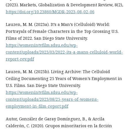
(2023). Markets, Globalization & Development Review, 8(2),
https://doi.org/10.23860/MGDR-2023-08-02-06
Lauzen, M. M. (2023a). It’s a Man’s (Celluloid) World:
Portrayals of Female Characters in the Top Grossing U.S.
Films of 2022. San Diego State University.
https://womenintvfilm.sdsu.edu/wp-
content/uploads/2023/03/2022-its-a-mans-celluloid-world-
report-rev.pdf
Lauzen, M. M. (2023b). Living Archive: The Celluloid
Ceiling Documenting 25 Years of Women’s Employment in
U.S. Films. San Diego State University.
https://womenintvfilm.sdsu.edu/wp-
content/uploads/2023/08/25-years-of-womens-
employment-in-film-report.pdf
Autor, González de Garay Domínguez, B., & Arcila
Calderón, C. (2020). Grupos minoritarios en la ficción