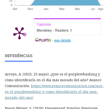
Captures
Mendeley - Readers:
1
-
see details
REFERÊNCIAS
Arroyo, A. (2023, 23 mayo). ¿Qué es el purplewhashing y
cómo identificarlo en el día más morado del año? Avance
Comunicación.
https://www.avancecomunicacion.com/que-
es-el-purplewashing-y-como-identificarlo-el-dia-mas-
morado-del-ano/
Banet-Weiser, S. (2018). Empowered: Popular Feminism