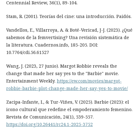
Centennial Review, 36(1), 89-104.
Stam, R. (2001). Teorías del cine: una introducción. Paidós.
Vandellos, E., Villarroya, A. & Boté-Vericad, J-J. (2023). ¿Qué
sabemos de la femvertising? Una revisión sistemática de
la literatura. Cuadernos.info, 185-205. DOI:
10.7764/cdi.56.61527
Wang, J. (2023, 27 junio). Margot Robbie reveals the
change that made her say yes to the "Barbie" movie.
Entertainment Weekly.
https://ew.com/movies/margot-
robbie-barbie-plot-change-made-her-say-yes-to-movie/
Zacipa-Infante, I., & Tur-Viñes, V. (2025). Barbie (2023): el
icono cultural que redefine el empoderamiento femenino.
Revista de Comunicación, 24(1), 539-557.
https://doi.org/10.26441/rc24.1-2025-3752