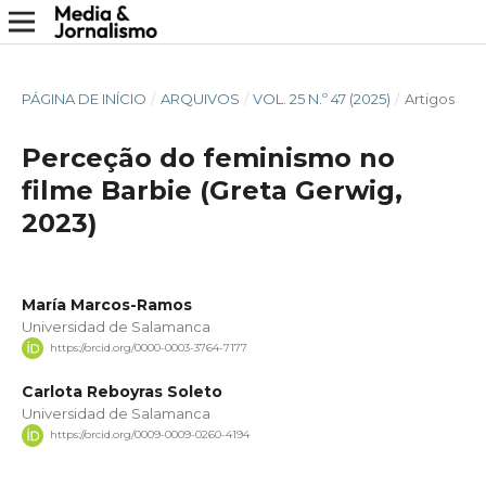
PÁGINA DE INÍCIO
/
ARQUIVOS
/
VOL. 25 N.º 47 (2025)
/
Artigos
Perceção do feminismo no
filme Barbie (Greta Gerwig,
2023)
María Marcos-Ramos
Universidad de Salamanca
https://orcid.org/0000-0003-3764-7177
Carlota Reboyras Soleto
Universidad de Salamanca
https://orcid.org/0009-0009-0260-4194