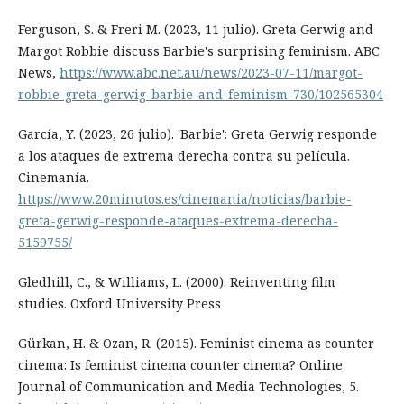
Ferguson, S. & Freri M. (2023, 11 julio). Greta Gerwig and
Margot Robbie discuss Barbie's surprising feminism. ABC
News,
https://www.abc.net.au/news/2023-07-11/margot-
robbie-greta-gerwig-barbie-and-feminism-730/102565304
García, Y. (2023, 26 julio). 'Barbie': Greta Gerwig responde
a los ataques de extrema derecha contra su película.
Cinemanía.
https://www.20minutos.es/cinemania/noticias/barbie-
greta-gerwig-responde-ataques-extrema-derecha-
5159755/
Gledhill, C., & Williams, L. (2000). Reinventing film
studies. Oxford University Press
Gürkan, H. & Ozan, R. (2015). Feminist cinema as counter
cinema: Is feminist cinema counter cinema? Online
Journal of Communication and Media Technologies, 5.