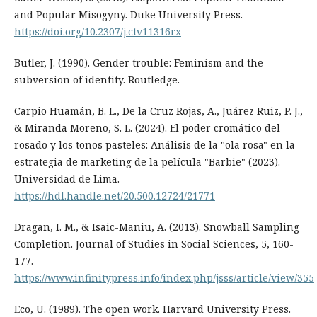
and Popular Misogyny. Duke University Press.
https://doi.org/10.2307/j.ctv11316rx
Butler, J. (1990). Gender trouble: Feminism and the
subversion of identity. Routledge.
Carpio Huamán, B. L., De la Cruz Rojas, A., Juárez Ruiz, P. J.,
& Miranda Moreno, S. L. (2024). El poder cromático del
rosado y los tonos pasteles: Análisis de la "ola rosa" en la
estrategia de marketing de la película "Barbie" (2023).
Universidad de Lima.
https://hdl.handle.net/20.500.12724/21771
Dragan, I. M., & Isaic-Maniu, A. (2013). Snowball Sampling
Completion. Journal of Studies in Social Sciences, 5, 160-
177.
https://www.infinitypress.info/index.php/jsss/article/view/355
Eco, U. (1989). The open work. Harvard University Press.