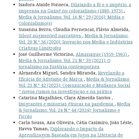
Isadora Ataíde Fonseca,
Dilatando a fé e o império: a
imprensa na Guiné no colonialismo (1880-1973)
,
Media & Jornalismo: Vol. 16 N.º 29 (2016): Média e
Colonialismo(s)
Susanna Berra, Cláudia Pernencar, Flávio Almeida,
Silent augmented narratives
,
Media & Jornalismo:
Vol. 20 N.º 36 (2020): Inovação nos Media e Indústrias
Criativas Limítrofes
José Guilherme Victorino,
Almanaque (1959-1961)
,
Media & Jornalismo: Vol. 21 N.º 39 (2021): O
jornalismo na história contempornea
Alexandra Miguel, Sandra Miranda,
Revelando a
Eficácia do Ativismo de Marca
,
Media & Jornalismo:
Vol. 23 N.º 42 (2023): Comunicação e Mudança Social
“ novos rumos na investigação e na prática
Catarina Magalhães, Clara Almeida Santos ,
Imigrantes e minorias étnicas na pandemia
,
Media
& Jornalismo: Vol. 24 N.º 44 (2024): Jornalismo e
Ficção
Carla Sousa, Ana Oliveira, Cátia Casimiro, João Léste,
Havva Yaman,
Explorando o Impacto da
Aprendizagem Baseada em Jogos na Literacia de