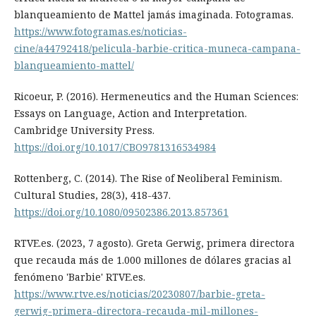
blanqueamiento de Mattel jamás imaginada. Fotogramas.
https://www.fotogramas.es/noticias-
cine/a44792418/pelicula-barbie-critica-muneca-campana-
blanqueamiento-mattel/
Ricoeur, P. (2016). Hermeneutics and the Human Sciences:
Essays on Language, Action and Interpretation.
Cambridge University Press.
https://doi.org/10.1017/CBO9781316534984
Rottenberg, C. (2014). The Rise of Neoliberal Feminism.
Cultural Studies, 28(3), 418-437.
https://doi.org/10.1080/09502386.2013.857361
RTVE.es. (2023, 7 agosto). Greta Gerwig, primera directora
que recauda más de 1.000 millones de dólares gracias al
fenómeno 'Barbie' RTVE.es.
https://www.rtve.es/noticias/20230807/barbie-greta-
gerwig-primera-directora-recauda-mil-millones-