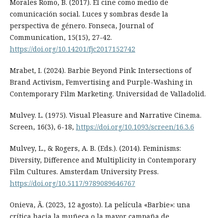
Morales Romo, B. (2017). El cine como medio de
comunicación social. Luces y sombras desde la
perspectiva de género. Fonseca, Journal of
Communication, 15(15), 27-42.
https://doi.org/10.14201/fjc2017152742
Mrabet, I. (2024). Barbie Beyond Pink: Intersections of
Brand Activism, Femvertising and Purple-Washing in
Contemporary Film Marketing. Universidad de Valladolid.
Mulvey. L. (1975). Visual Pleasure and Narrative Cinema.
Screen, 16(3), 6-18,
https://doi.org/10.1093/screen/16.3.6
Mulvey, L., & Rogers, A. B. (Eds.). (2014). Feminisms:
Diversity, Difference and Multiplicity in Contemporary
Film Cultures. Amsterdam University Press.
https://doi.org/10.5117/9789089646767
Onieva, Ã. (2023, 12 agosto). La película «Barbie»: una
crítica hacia la muñeca o la mayor campaña de