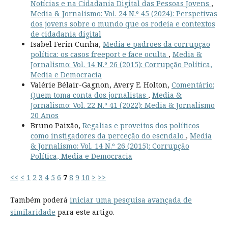
Notícias e na Cidadania Digital das Pessoas Jovens
,
Media & Jornalismo: Vol. 24 N.º 45 (2024): Perspetivas
dos jovens sobre o mundo que os rodeia e contextos
de cidadania digital
Isabel Ferin Cunha,
Media e padrões da corrupção
política: os casos freeport e face oculta
,
Media &
Jornalismo: Vol. 14 N.º 26 (2015): Corrupção Política,
Media e Democracia
Valérie Bélair-Gagnon, Avery E. Holton,
Comentário:
Quem toma conta dos jornalistas
,
Media &
Jornalismo: Vol. 22 N.º 41 (2022): Media & Jornalismo
20 Anos
Bruno Paixão,
Regalias e proveitos dos políticos
como instigadores da perceção do escndalo
,
Media
& Jornalismo: Vol. 14 N.º 26 (2015): Corrupção
Política, Media e Democracia
<<
<
1
2
3
4
5
6
7
8
9
10
>
>>
Também poderá
iniciar uma pesquisa avançada de
similaridade
para este artigo.