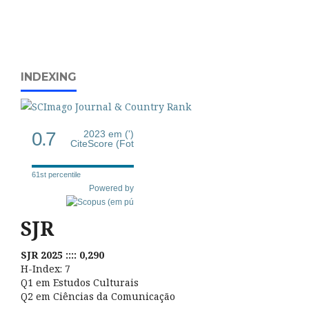
INDEXING
0.7
2023 em (')
CiteScore (Fot
61st percentile
Powered by
SJR
SJR 2025 :::: 0,290
H-Index: 7
Q1 em Estudos Culturais
Q2 em Ciências da Comunicação