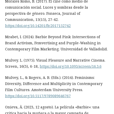
Morales Romo, B. (2017). El cine como medio de
comunicación social. Luces y sombras desde la
perspectiva de género. Fonseca, Journal of
Communication, 15(15), 27-42.
https://doi.org/10.14201/fjc2017152742
Mrabet, I. (2024). Barbie Beyond Pink: Intersections of
Brand Activism, Femvertising and Purple-Washing in
Contemporary Film Marketing. Universidad de Valladolid.
Mulvey. L. (1975). Visual Pleasure and Narrative Cinema.
Screen, 16(3), 6-18,
https://doi.org/10.1093/screen/16.3.6
Mulvey, L., & Rogers, A. B. (Eds.). (2014). Feminisms:
Diversity, Difference and Multiplicity in Contemporary
Film Cultures. Amsterdam University Press.
https://doi.org/10.5117/9789089646767
Onieva, Ã. (2023, 12 agosto). La película «Barbie»: una
crítica hacia la muñeca o la mayor campaña de