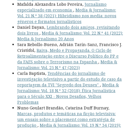
Mafalda Alexandra Lobo Pereira,
Jornalismo
especializado em economia
,
Media & Jornalismo:
Vol. 21 N.º 38 (2021): Hibridismo nos media: novos
géneros e formatos jornalísticos
Daniel Dayan,
Lembrando dois amigos, revisitando
dois livros
,
Media & Jornalismo: Vol. 22 N.º 41 (2022):
Media & Jornalismo 20 Anos
Sara Rebollo-Bueno, Adrián Tarín-Sanz, Francisco J.
Cristòfol,
Raiva, Medo e Propaganda. O Ciclo de
Retroalimentação entre o Discurso Político do PP e
da FAES sobre o Terrorismo na Espanha
,
Media &
Jornalismo: Vol. 25 N.º 47 (2025)
Carla Baptista,
Tendências do jornalismo de
investigação televisivo a partir do estudo de caso da
reportagem da TVI "Segredo dos Deuses"
,
Media &
Jornalismo: Vol. 18 N.º 32 (2018): Ética Jornalística
para o Século XXI - Novos Desafios, Velhos
Problemas
Nuno Goulart Brandão, Catarina Duff Burnay,
Marcas, produtos e temáticas na ficção televisiva:
um ensaio sobre o placement como estratégia de
produção
,
Media & Jornalismo: Vol. 19 N.º 34 (2019):