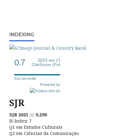
INDEXING
0.7
2023 em (')
CiteScore (Fot
61st percentile
Powered by
SJR
SJR 2025 :::: 0,290
H-Index: 7
Q1 em Estudos Culturais
Q2 em Ciências da Comunicação