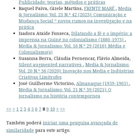
Publicidade: teorias, métodos e práticas
Raquel Paiva, Gizele Martins,
FRENTE MARÉ
,
Media
& Jornalismo: Vol. 23 N.º 42 (2023): Comunicação e
Mudança Social “ novos rumos na investigação e na
prática
Isadora Ataíde Fonseca,
Dilatando a fé e o império: a
imprensa na Guiné no colonialismo (1880-1973)
,
Media & Jornalismo: Vol. 16 N.º 29 (2016): Média e
Colonialismo(s)
Susanna Berra, Cláudia Pernencar, Flávio Almeida,
Silent augmented narratives
,
Media & Jornalismo:
Vol. 20 N.º 36 (2020): Inovação nos Media e Indústrias
Criativas Limítrofes
José Guilherme Victorino,
Almanaque (1959-1961)
,
Media & Jornalismo: Vol. 21 N.º 39 (2021): O
jornalismo na história contempornea
<<
<
1
2
3
4
5
6
7
8
9
10
>
>>
Também poderá
iniciar uma pesquisa avançada de
similaridade
para este artigo.