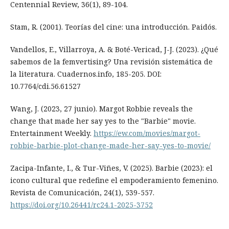
Centennial Review, 36(1), 89-104.
Stam, R. (2001). Teorías del cine: una introducción. Paidós.
Vandellos, E., Villarroya, A. & Boté-Vericad, J-J. (2023). ¿Qué
sabemos de la femvertising? Una revisión sistemática de
la literatura. Cuadernos.info, 185-205. DOI:
10.7764/cdi.56.61527
Wang, J. (2023, 27 junio). Margot Robbie reveals the
change that made her say yes to the "Barbie" movie.
Entertainment Weekly.
https://ew.com/movies/margot-
robbie-barbie-plot-change-made-her-say-yes-to-movie/
Zacipa-Infante, I., & Tur-Viñes, V. (2025). Barbie (2023): el
icono cultural que redefine el empoderamiento femenino.
Revista de Comunicación, 24(1), 539-557.
https://doi.org/10.26441/rc24.1-2025-3752