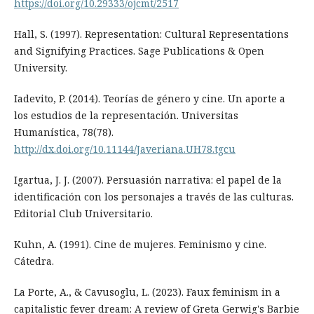
https://doi.org/10.29333/ojcmt/2517
Hall, S. (1997). Representation: Cultural Representations
and Signifying Practices. Sage Publications & Open
University.
Iadevito, P. (2014). Teorías de género y cine. Un aporte a
los estudios de la representación. Universitas
Humanística, 78(78).
http://dx.doi.org/10.11144/Javeriana.UH78.tgcu
Igartua, J. J. (2007). Persuasión narrativa: el papel de la
identificación con los personajes a través de las culturas.
Editorial Club Universitario.
Kuhn, A. (1991). Cine de mujeres. Feminismo y cine.
Cátedra.
La Porte, A., & Cavusoglu, L. (2023). Faux feminism in a
capitalistic fever dream: A review of Greta Gerwig's Barbie