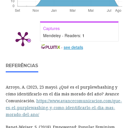
Captures
Mendeley - Readers:
1
-
see details
REFERÊNCIAS
Arroyo, A. (2023, 23 mayo). ¿Qué es el purplewhashing y
cómo identificarlo en el día más morado del año? Avance
Comunicación.
https://www.avancecomunicacion.com/que-
es-el-purplewashing-y-como-identificarlo-el-dia-mas-
morado-del-ano/
Banet-Weiser, S. (2018). Empowered: Popular Feminism