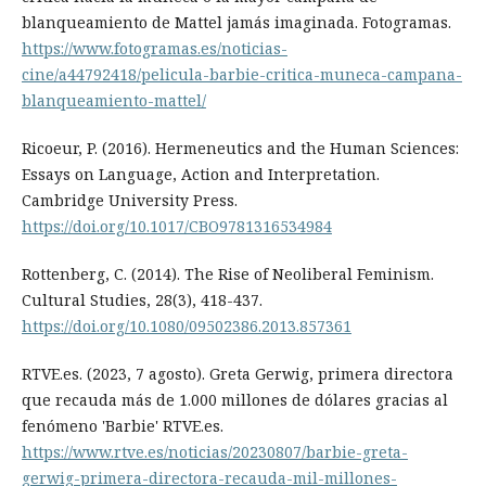
blanqueamiento de Mattel jamás imaginada. Fotogramas.
https://www.fotogramas.es/noticias-
cine/a44792418/pelicula-barbie-critica-muneca-campana-
blanqueamiento-mattel/
Ricoeur, P. (2016). Hermeneutics and the Human Sciences:
Essays on Language, Action and Interpretation.
Cambridge University Press.
https://doi.org/10.1017/CBO9781316534984
Rottenberg, C. (2014). The Rise of Neoliberal Feminism.
Cultural Studies, 28(3), 418-437.
https://doi.org/10.1080/09502386.2013.857361
RTVE.es. (2023, 7 agosto). Greta Gerwig, primera directora
que recauda más de 1.000 millones de dólares gracias al
fenómeno 'Barbie' RTVE.es.
https://www.rtve.es/noticias/20230807/barbie-greta-
gerwig-primera-directora-recauda-mil-millones-