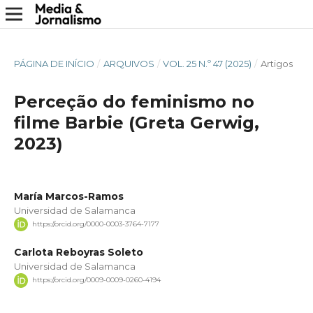
PÁGINA DE INÍCIO
/
ARQUIVOS
/
VOL. 25 N.º 47 (2025)
/
Artigos
Perceção do feminismo no
filme Barbie (Greta Gerwig,
2023)
María Marcos-Ramos
Universidad de Salamanca
https://orcid.org/0000-0003-3764-7177
Carlota Reboyras Soleto
Universidad de Salamanca
https://orcid.org/0009-0009-0260-4194