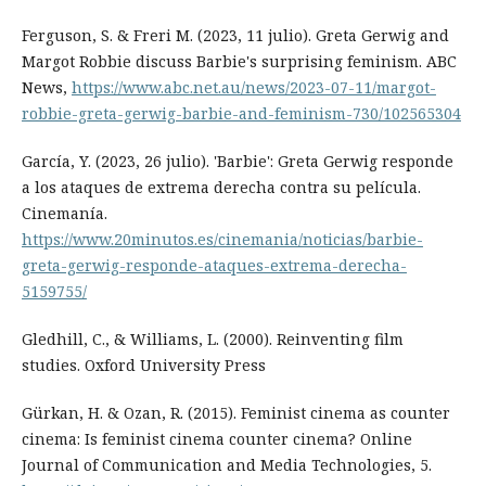
Ferguson, S. & Freri M. (2023, 11 julio). Greta Gerwig and
Margot Robbie discuss Barbie's surprising feminism. ABC
News,
https://www.abc.net.au/news/2023-07-11/margot-
robbie-greta-gerwig-barbie-and-feminism-730/102565304
García, Y. (2023, 26 julio). 'Barbie': Greta Gerwig responde
a los ataques de extrema derecha contra su película.
Cinemanía.
https://www.20minutos.es/cinemania/noticias/barbie-
greta-gerwig-responde-ataques-extrema-derecha-
5159755/
Gledhill, C., & Williams, L. (2000). Reinventing film
studies. Oxford University Press
Gürkan, H. & Ozan, R. (2015). Feminist cinema as counter
cinema: Is feminist cinema counter cinema? Online
Journal of Communication and Media Technologies, 5.