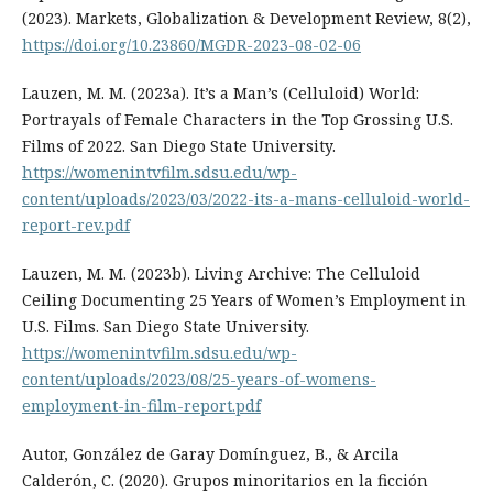
(2023). Markets, Globalization & Development Review, 8(2),
https://doi.org/10.23860/MGDR-2023-08-02-06
Lauzen, M. M. (2023a). It’s a Man’s (Celluloid) World:
Portrayals of Female Characters in the Top Grossing U.S.
Films of 2022. San Diego State University.
https://womenintvfilm.sdsu.edu/wp-
content/uploads/2023/03/2022-its-a-mans-celluloid-world-
report-rev.pdf
Lauzen, M. M. (2023b). Living Archive: The Celluloid
Ceiling Documenting 25 Years of Women’s Employment in
U.S. Films. San Diego State University.
https://womenintvfilm.sdsu.edu/wp-
content/uploads/2023/08/25-years-of-womens-
employment-in-film-report.pdf
Autor, González de Garay Domínguez, B., & Arcila
Calderón, C. (2020). Grupos minoritarios en la ficción