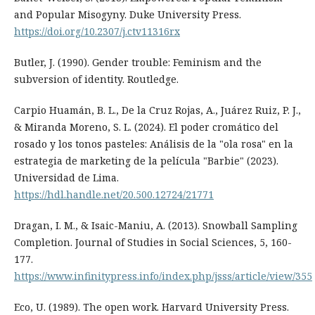
and Popular Misogyny. Duke University Press.
https://doi.org/10.2307/j.ctv11316rx
Butler, J. (1990). Gender trouble: Feminism and the
subversion of identity. Routledge.
Carpio Huamán, B. L., De la Cruz Rojas, A., Juárez Ruiz, P. J.,
& Miranda Moreno, S. L. (2024). El poder cromático del
rosado y los tonos pasteles: Análisis de la "ola rosa" en la
estrategia de marketing de la película "Barbie" (2023).
Universidad de Lima.
https://hdl.handle.net/20.500.12724/21771
Dragan, I. M., & Isaic-Maniu, A. (2013). Snowball Sampling
Completion. Journal of Studies in Social Sciences, 5, 160-
177.
https://www.infinitypress.info/index.php/jsss/article/view/355
Eco, U. (1989). The open work. Harvard University Press.