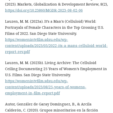
(2023). Markets, Globalization & Development Review, 8(2),
https://doi.org/10.23860/MGDR-2023-08-02-06
Lauzen, M. M. (2023a). It’s a Man’s (Celluloid) World:
Portrayals of Female Characters in the Top Grossing U.S.
Films of 2022. San Diego State University.
https://womenintvfilm.sdsu.edu/wp-
content/uploads/2023/03/2022-its-a-mans-celluloid-world-
report-rev.pdf
Lauzen, M. M. (2023b). Living Archive: The Celluloid
Ceiling Documenting 25 Years of Women’s Employment in
U.S. Films. San Diego State University.
https://womenintvfilm.sdsu.edu/wp-
content/uploads/2023/08/25-years-of-womens-
employment-in-film-report.pdf
Autor, González de Garay Domínguez, B., & Arcila
Calderón, C. (2020). Grupos minoritarios en la ficción