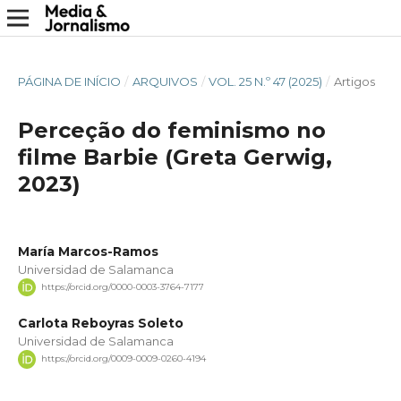
PÁGINA DE INÍCIO
/
ARQUIVOS
/
VOL. 25 N.º 47 (2025)
/
Artigos
Perceção do feminismo no
filme Barbie (Greta Gerwig,
2023)
María Marcos-Ramos
Universidad de Salamanca
https://orcid.org/0000-0003-3764-7177
Carlota Reboyras Soleto
Universidad de Salamanca
https://orcid.org/0009-0009-0260-4194