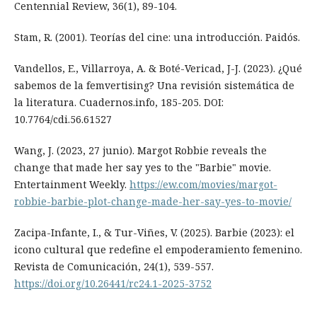
Centennial Review, 36(1), 89-104.
Stam, R. (2001). Teorías del cine: una introducción. Paidós.
Vandellos, E., Villarroya, A. & Boté-Vericad, J-J. (2023). ¿Qué
sabemos de la femvertising? Una revisión sistemática de
la literatura. Cuadernos.info, 185-205. DOI:
10.7764/cdi.56.61527
Wang, J. (2023, 27 junio). Margot Robbie reveals the
change that made her say yes to the "Barbie" movie.
Entertainment Weekly.
https://ew.com/movies/margot-
robbie-barbie-plot-change-made-her-say-yes-to-movie/
Zacipa-Infante, I., & Tur-Viñes, V. (2025). Barbie (2023): el
icono cultural que redefine el empoderamiento femenino.
Revista de Comunicación, 24(1), 539-557.
https://doi.org/10.26441/rc24.1-2025-3752