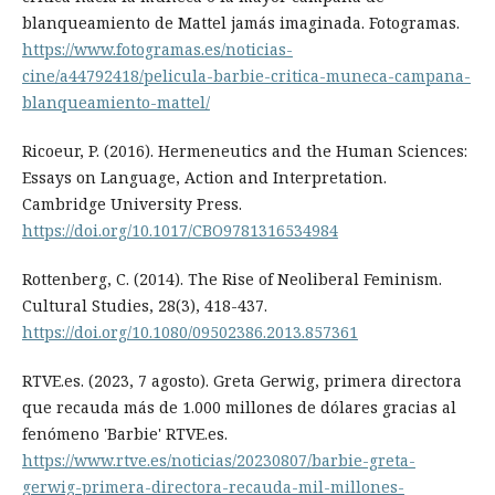
blanqueamiento de Mattel jamás imaginada. Fotogramas.
https://www.fotogramas.es/noticias-
cine/a44792418/pelicula-barbie-critica-muneca-campana-
blanqueamiento-mattel/
Ricoeur, P. (2016). Hermeneutics and the Human Sciences:
Essays on Language, Action and Interpretation.
Cambridge University Press.
https://doi.org/10.1017/CBO9781316534984
Rottenberg, C. (2014). The Rise of Neoliberal Feminism.
Cultural Studies, 28(3), 418-437.
https://doi.org/10.1080/09502386.2013.857361
RTVE.es. (2023, 7 agosto). Greta Gerwig, primera directora
que recauda más de 1.000 millones de dólares gracias al
fenómeno 'Barbie' RTVE.es.
https://www.rtve.es/noticias/20230807/barbie-greta-
gerwig-primera-directora-recauda-mil-millones-