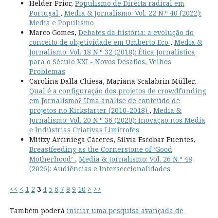
Helder Prior,
Populismo de Direita radical em
Portugal
,
Media & Jornalismo: Vol. 22 N.º 40 (2022):
Media e Populismo
Marco Gomes,
Debates da história: a evolução do
conceito de objetividade em Umberto Eco
,
Media &
Jornalismo: Vol. 18 N.º 32 (2018): Ética Jornalística
para o Século XXI - Novos Desafios, Velhos
Problemas
Carolina Dalla Chiesa, Mariana Scalabrin Müller,
Qual é a configuração dos projetos de crowdfunding
em Jornalismo? Uma análise de conteúdo de
projetos no Kickstarter (2010-2018)
,
Media &
Jornalismo: Vol. 20 N.º 36 (2020): Inovação nos Media
e Indústrias Criativas Limítrofes
Mittzy Arciniega Cáceres, Silvia Escobar Fuentes,
Breastfeeding as the Cornerstone of ‘Good
Motherhood’
,
Media & Jornalismo: Vol. 26 N.º 48
(2026): Audiências e Interseccionalidades
<<
<
1
2
3
4
5
6
7
8
9
10
>
>>
Também poderá
iniciar uma pesquisa avançada de