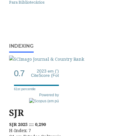
Para Bibliotecários
INDEXING
0.7
2023 em (')
CiteScore (Fot
61st percentile
Powered by
SJR
SJR 2025 :::: 0,290
H-Index: 7