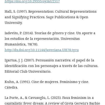
https://doi.org/10.29333/ojcmt/2517
Hall, S. (1997). Representation: Cultural Representations
and Signifying Practices. Sage Publications & Open
University.
Iadevito, P. (2014). Teorías de género y cine. Un aporte a
los estudios de la representación. Universitas
Humanística, 78(78).
http://dx.doi.org/10.11144/Javeriana.UH78.tgcu
Igartua, J. J. (2007). Persuasión narrativa: el papel de la
identificación con los personajes a través de las culturas.
Editorial Club Universitario.
Kuhn, A. (1991). Cine de mujeres. Feminismo y cine.
Cátedra.
La Porte, A., & Cavusoglu, L. (2023). Faux feminism in a
capitalistic fever dream: A review of Greta Gerwig's Barbie