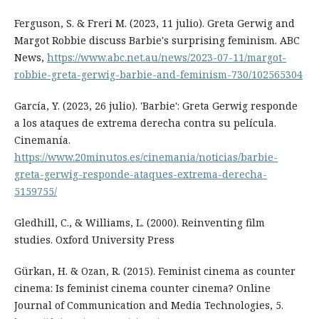
Ferguson, S. & Freri M. (2023, 11 julio). Greta Gerwig and
Margot Robbie discuss Barbie's surprising feminism. ABC
News,
https://www.abc.net.au/news/2023-07-11/margot-
robbie-greta-gerwig-barbie-and-feminism-730/102565304
García, Y. (2023, 26 julio). 'Barbie': Greta Gerwig responde
a los ataques de extrema derecha contra su película.
Cinemanía.
https://www.20minutos.es/cinemania/noticias/barbie-
greta-gerwig-responde-ataques-extrema-derecha-
5159755/
Gledhill, C., & Williams, L. (2000). Reinventing film
studies. Oxford University Press
Gürkan, H. & Ozan, R. (2015). Feminist cinema as counter
cinema: Is feminist cinema counter cinema? Online
Journal of Communication and Media Technologies, 5.