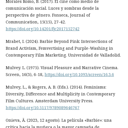
Morales Romo, B. (2017). El cine como medio de
comunicación social. Luces y sombras desde la
perspectiva de género. Fonseca, Journal of
Communication, 15(15), 27-42.
https://doi.org/10.14201/fjc2017152742
Mrabet, I. (2024). Barbie Beyond Pink: Intersections of
Brand Activism, Femvertising and Purple-Washing in
Contemporary Film Marketing. Universidad de Valladolid.
Mulvey. L. (1975). Visual Pleasure and Narrative Cinema.
Screen, 16(3), 6-18,
https://doi.org/10.1093/screen/16.3.6
Mulvey, L., & Rogers, A. B. (Eds.). (2014). Feminisms:
Diversity, Difference and Multiplicity in Contemporary
Film Cultures. Amsterdam University Press.
https://doi.org/10.5117/9789089646767
Onieva, Ã. (2023, 12 agosto). La película «Barbie»: una
crítica hacia la muñeca o la mayor campaña de