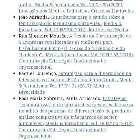
audio
,
Media & Jornalismo: Vol. 20 N.º 36 (2020):
Inovação nos Media e Indústrias Criativas Limítrofes
João Miranda,
Contributos para o estudo sobre a
feminização do jornalismo português
,
Media &
Jornalismo: Vol. 17 N.º 30 (2017): Mulheres e Media
Rita Monteiro Mourão,
A Gestão da Comunicação de
5 Empresas consideradas as melhores para
trabalhar em Portugal: O caso do "Facebook" e do
"Linkedin"
,
Media & Jornalismo: Vol. 18 N.º 33 (2018):
Comunicação Estratégica Institucional e
Organizacional
Raquel Lourenço,
Estratégias para a diversidade na
televisão: os casos dos EUA e do Reino Unido
,
Media
& Jornalismo: Vol. 17 N.º 31 (2017): Media e
Diversidade
Rosa Maria Sobreira, Paula Arriscado,
Estratégias
"colaborativas" entre jornalistas e gestores de marca
no mbito das políticas de diferenciação de produtos:
análise comparativa de três marcas do sector
automóvel
,
Media & Jornalismo: Vol. 18 N.º 33 (2018):
Comunicação Estratégica Institucional e
Organizacional