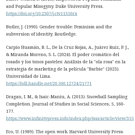
and Popular Misogyny. Duke University Press.
https://doi.org/10.2307/j.ctv11316rx
Butler, J. (1990). Gender trouble: Feminism and the
subversion of identity. Routledge.
Carpio Huamán, B. L., De la Cruz Rojas, A., Juárez Ruiz, P. J.,
& Miranda Moreno, S. L. (2024). El poder cromático del
rosado y los tonos pasteles: Análisis de la "ola rosa" en la
estrategia de marketing de la película "Barbie" (2023).
Universidad de Lima.
https://hdl.handle.net/20.500.12724/21771
Dragan, I. M., & Isaic-Maniu, A. (2013). Snowball Sampling
Completion. Journal of Studies in Social Sciences, 5, 160-
177.
https://www.infinitypress.info/index.php/jsss/article/view/355
Eco, U. (1989). The open work. Harvard University Press.