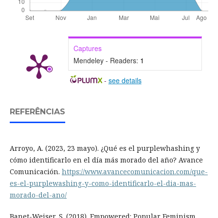
Captures
Mendeley - Readers:
1
-
see details
REFERÊNCIAS
Arroyo, A. (2023, 23 mayo). ¿Qué es el purplewhashing y
cómo identificarlo en el día más morado del año? Avance
Comunicación.
https://www.avancecomunicacion.com/que-
es-el-purplewashing-y-como-identificarlo-el-dia-mas-
morado-del-ano/
Banet-Weiser, S. (2018). Empowered: Popular Feminism