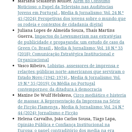
Mariana Scalabrin Müller,
Além do Consumo
Noticioso: o Papel da Televisão nas Audiências
Jovens em Portugal
,
Media & Jornalismo: Vol. 24 N.º
45 (2024): Perspetivas dos jovens sobre o mundo que
os rodeia e contextos de cidadania digital
Juliana Lopes de Almeida Souza, Thaís Martins
Guerra,
Impactos do Lowsumerism nas estratégias
de publicidade e propaganda: um estudo de caso da
Green Co. Brasil
,
Media & Jornalismo: Vol. 18 N.º 33
(2018): Comunicação Estratégica Institucional e
Organizacional
Vasco Ribeiro,
Lobistas, assessores de imprensa e
relações-públicas norte-americanos que serviram o
Estado Novo (1942-1974)
,
Media & Jornalismo: Vol.
19 N.º 35 (2019): Os Média no Portugal
contemporneo: da ditadura à democracia
Maxine De Wulf Helskens,
Circo mediático e histeria
de massas: A Representação da Imprensa na Série
de Ficção Flamenga
,
Media & Jornalismo: Vol. 24 N.º
44 (2024): Jornalismo e Ficção
Helena Carvalho, João Carlos Sousa, Tiago Lapa,
Opinião Pública e Confiança Institucional na
Europa: o papel contraditório dos media na era