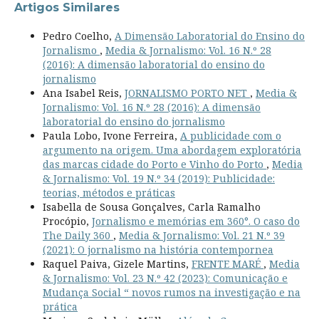
Artigos Similares
Pedro Coelho,
A Dimensão Laboratorial do Ensino do
Jornalismo
,
Media & Jornalismo: Vol. 16 N.º 28
(2016): A dimensão laboratorial do ensino do
jornalismo
Ana Isabel Reis,
JORNALISMO PORTO NET
,
Media &
Jornalismo: Vol. 16 N.º 28 (2016): A dimensão
laboratorial do ensino do jornalismo
Paula Lobo, Ivone Ferreira,
A publicidade com o
argumento na origem. Uma abordagem exploratória
das marcas cidade do Porto e Vinho do Porto
,
Media
& Jornalismo: Vol. 19 N.º 34 (2019): Publicidade:
teorias, métodos e práticas
Isabella de Sousa Gonçalves, Carla Ramalho
Procópio,
Jornalismo e memórias em 360°. O caso do
The Daily 360
,
Media & Jornalismo: Vol. 21 N.º 39
(2021): O jornalismo na história contempornea
Raquel Paiva, Gizele Martins,
FRENTE MARÉ
,
Media
& Jornalismo: Vol. 23 N.º 42 (2023): Comunicação e
Mudança Social “ novos rumos na investigação e na
prática