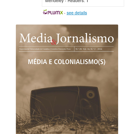
Mendeley - Readers:
1
-
see details