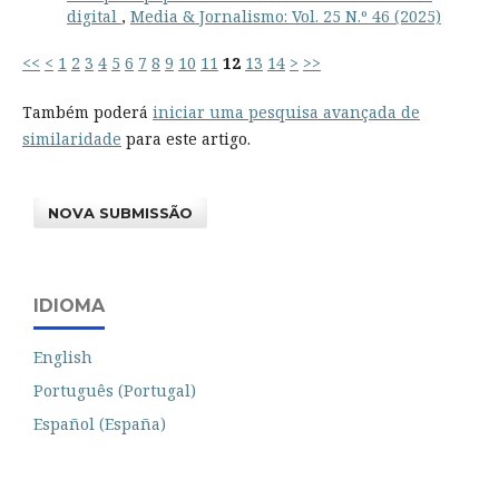
digital
,
Media & Jornalismo: Vol. 25 N.º 46 (2025)
<<
<
1
2
3
4
5
6
7
8
9
10
11
12
13
14
>
>>
Também poderá
iniciar uma pesquisa avançada de
similaridade
para este artigo.
NOVA SUBMISSÃO
IDIOMA
English
Português (Portugal)
Español (España)