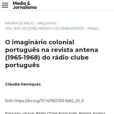
PÁGINA DE INÍCIO
/
ARQUIVOS
/
VOL. 16 N.º 29 (2016): MÉDIA E COLONIALISMO(S)
/
Artigos
O imaginário colonial
português na revista antena
(1965-1968) do rádio clube
português
Cláudia Henriques
DOI:
https://doi.org/10.14195/2183-5462_29_9
Rádio Clube Português, Revista Antena,
Palavras-chave: