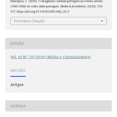
Henriques, C. (2016). O imaginário colonial português na revista antena
(1965-1968) do rádio clube português.
Media & Jornalismo
,
16
(29), 139–
157. https://doi.org/10.14195/2183-5462_29_9
Formatos Citação
EDIÇÃO
Vol. 16 N.º 29 (2016): Média e Colonialismo(s)
SECÇÃO
Artigos
LICENÇA