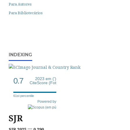
Para Autores
Para Bibliotecários
INDEXING
0.7
2023 em (')
CiteScore (Fot
61st percentile
Powered by
SJR
SJR 2025 :::: 0,290