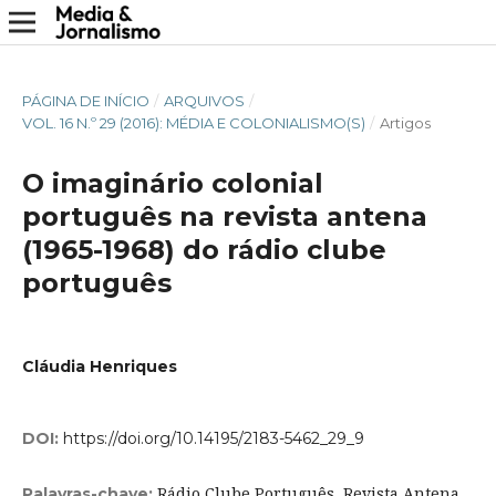
PÁGINA DE INÍCIO
/
ARQUIVOS
/
VOL. 16 N.º 29 (2016): MÉDIA E COLONIALISMO(S)
/
Artigos
O imaginário colonial
português na revista antena
(1965-1968) do rádio clube
português
Cláudia Henriques
DOI:
https://doi.org/10.14195/2183-5462_29_9
Rádio Clube Português, Revista Antena,
Palavras-chave: