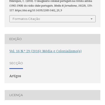
Henriques, C. (2016). O imaginário colonial português na revista antena
(1965-1968) do rádio clube português.
Media & Jornalismo
,
16
(29), 139–
157. https://doi.org/10.14195/2183-5462_29_9
Formatos Citação
EDIÇÃO
Vol. 16 N.º 29 (2016): Média e Colonialismo(s)
SECÇÃO
Artigos
LICENÇA