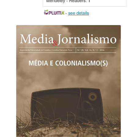
Mendeley - Readers:
1
-
see details