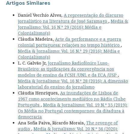
Artigos Similares
Daniel Vecchio Alves,
A representação do discurso
jornalístico na literatura de José Saramago
,
Media &
Jornalismo: Vol. 16 N.º 29 (2016): Média e
Colonialismo(s)
Cláudia Madeira,
Arte da performance e a guerra
colonial portuguesa: relações no tempo histórico
,
Media & Jornalismo: Vol. 16 N.º 29 (2016): Média e
Colonialismo(s)
L. C. Galvão Jr,
Jornalismo Radiofónico Luso-
Brasileiro: as tipificações da convergência nos
modelos de ensino da FCSH /UNL e da ECA /USP
,
Media & Jornalismo: Vol. 16 N.º 28 (2016): A dimensão
laboratorial do ensino do jornalismo
Cláudia Henriques,
As inundações de Lisboa de
1967 como acontecimento mediático no Rádio Clube
Português
,
Media & Jornalismo: Vol. 19 N.º 35 (2019):
Os Média no Portugal contemporneo: da ditadura à
democracia
Ana Sofia Paiva, Ricardo Morais,
The revenge of
audio
,
Media & Jornalismo: Vol. 20 N.º 36 (2020):