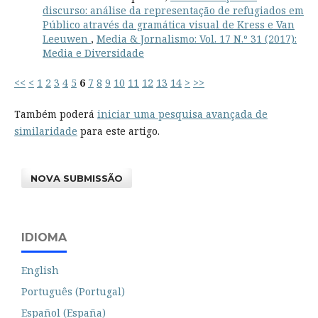
discurso: análise da representação de refugiados em
Público através da gramática visual de Kress e Van
Leeuwen
,
Media & Jornalismo: Vol. 17 N.º 31 (2017):
Media e Diversidade
<<
<
1
2
3
4
5
6
7
8
9
10
11
12
13
14
>
>>
Também poderá
iniciar uma pesquisa avançada de
similaridade
para este artigo.
NOVA SUBMISSÃO
IDIOMA
English
Português (Portugal)
Español (España)