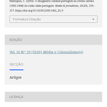
Henriques, C. (2016). O imaginário colonial português na revista antena
(1965-1968) do rádio clube português.
Media & Jornalismo
,
16
(29), 139–
157. https://doi.org/10.14195/2183-5462_29_9
Formatos Citação
EDIÇÃO
Vol. 16 N.º 29 (2016): Média e Colonialismo(s)
SECÇÃO
Artigos
LICENÇA