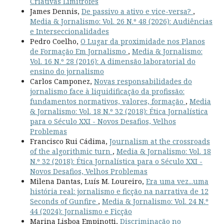
Criativas Limítrofes
James Dennis,
De passivo a ativo e vice-versa?
,
Media & Jornalismo: Vol. 26 N.º 48 (2026): Audiências
e Interseccionalidades
Pedro Coelho,
O Lugar da proximidade nos Planos
de Formação Em Jornalismo
,
Media & Jornalismo:
Vol. 16 N.º 28 (2016): A dimensão laboratorial do
ensino do jornalismo
Carlos Camponez,
Novas responsabilidades do
jornalismo face à liquidificação da profissão:
fundamentos normativos, valores, formação
,
Media
& Jornalismo: Vol. 18 N.º 32 (2018): Ética Jornalística
para o Século XXI - Novos Desafios, Velhos
Problemas
Francisco Rui Cádima,
Journalism at the crossroads
of the algorithmic turn
,
Media & Jornalismo: Vol. 18
N.º 32 (2018): Ética Jornalística para o Século XXI -
Novos Desafios, Velhos Problemas
Milena Dantas, Luís M. Loureiro,
Era uma vez...uma
história real: jornalismo e ficção na narrativa de 12
Seconds of Gunfire
,
Media & Jornalismo: Vol. 24 N.º
44 (2024): Jornalismo e Ficção
Marina Lisboa Empinotti,
Discriminação no