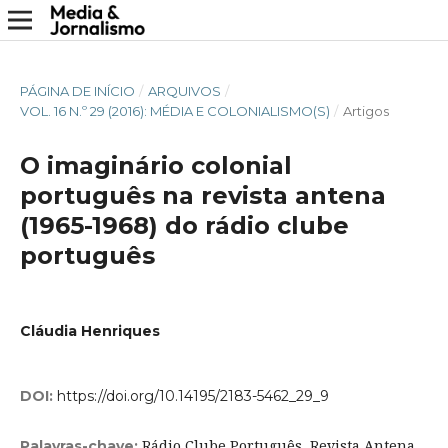
PÁGINA DE INÍCIO
/
ARQUIVOS
/
VOL. 16 N.º 29 (2016): MÉDIA E COLONIALISMO(S)
/
Artigos
O imaginário colonial
português na revista antena
(1965-1968) do rádio clube
português
Cláudia Henriques
DOI:
https://doi.org/10.14195/2183-5462_29_9
Rádio Clube Português, Revista Antena,
Palavras-chave: