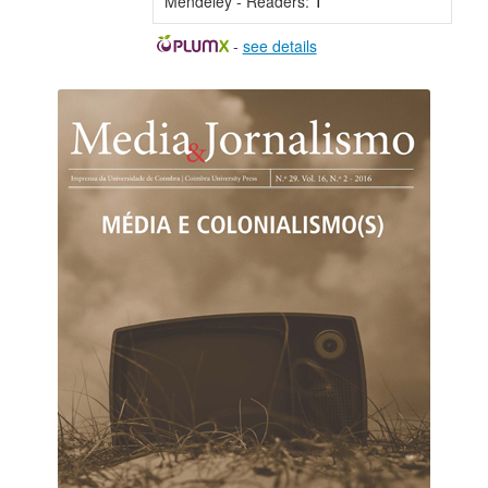
Mendeley - Readers:
1
-
see details