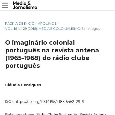
PÁGINA DE INÍCIO
/
ARQUIVOS
/
VOL. 16 N.º 29 (2016): MÉDIA E COLONIALISMO(S)
/
Artigos
O imaginário colonial
português na revista antena
(1965-1968) do rádio clube
português
Cláudia Henriques
DOI:
https://doi.org/10.14195/2183-5462_29_9
Rádio Clube Português, Revista Antena,
Palavras-chave: