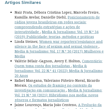
Artigos Similares
Nair Prata, Débora Cristina Lopez, Marcelo Freire,
Kamilla Avelar, Danielle Diehl,
Posicionamento de
rádios jovens brasileiras em redes sociais:
compreendendo estratégias e ações de
interatividade
,
Media & Jornalismo: Vol. 19 N.º 34
(2019): Publicidade: teorias, métodos e práticas
Linda Steiner,
Women war reporters’resistance and
silence in the face of sexism and sexual violence
,
Media & Jornalismo: Vol. 17 N.º 30 (2017): Mulheres e
Media
Valérie Bélair-Gagnon, Avery E. Holton,
Comentário:
Quem toma conta dos jornalistas
,
Media &
Jornalismo: Vol. 22 N.º 41 (2022): Media & Jornalismo
20 Anos
Rafael Mangana, Valeriano Piñeiro-Naval, Ricardo
Morais,
Os estudos de framing no contexto da
investigação em comunicação
,
Media & Jornalismo:
Vol. 21 N.º 38 (2021): Hibridismo nos media: novos
géneros e formatos jornalísticos
Jaime Lourenço, Maria João Centeno,
A Evolução da