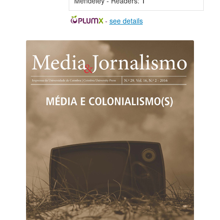
Mendeley - Readers:
1
-
see details