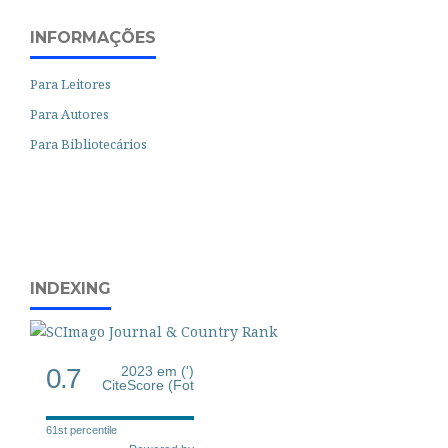
INFORMAÇÕES
Para Leitores
Para Autores
Para Bibliotecários
INDEXING
0.7
2023 em (')
CiteScore (Fot
61st percentile