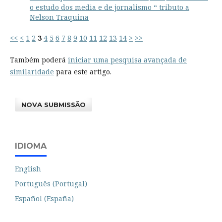
o estudo dos media e de jornalismo “ tributo a
Nelson Traquina
<<
<
1
2
3
4
5
6
7
8
9
10
11
12
13
14
>
>>
Também poderá
iniciar uma pesquisa avançada de
similaridade
para este artigo.
NOVA SUBMISSÃO
IDIOMA
English
Português (Portugal)
Español (España)