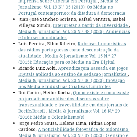
Imprensa sobre Cinema em Portugal
,
Media &
Jornalismo: Vol. 19 N.º 35 (2019): Os Média no
Portugal contemporneo: da ditadura à democracia
Juan-José Sánchez-Soriano, Rafael Ventura, Isabel
Villegas-Simón,
Interpretar a partir da Diversidade
,
Media & Jornalismo: Vol. 26 N.º 48 (2026): Audiências
e Interseccionalidades
Luís Pereira, Fábio Ribeiro,
Rubricas humorísticas
das rádios portuguesas como desconstrução da
atualidade
,
Media & Jornalismo: Vol. 15 N.º 27
(2015): Educação para os Media na Era Digital
Ricardo Luiz Aoki,
Aprendizagem Baseada em Jogos
Digitais aplicada ao ensino de Redação Jornalística
,
Media & Jornalismo: Vol. 20 N.º 36 (2020): Inovação
nos Media e Indústrias Criativas Limítrofes
Rui Caeiro, Heitor Rocha,
Quem existe e como existe
no jornalismo: análise dos discursos sobre
transexualidade e travestilidade em dois jornais de
Recife/Brasil
,
Media & Jornalismo: Vol. 16 N.º 29
(2016): Média e Colonialismo(s)
Jorge Pedro Sousa, Helena Lima, Fátima Lopes
Cardoso,
A noticiabilidade fotográfica do Sidonismo
,
Media & Jornalismo: Vol. 20 N.º 37 (2020): O ensino e