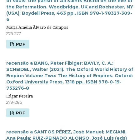
of souls: the parish of All Saints’Bristol on the eve of
the Reformation. Woodbridge, UK and Rochester, NY
(USA): Boydell Press, 463 pp., ISBN 978-1-78327-309-
6
Maria Amélia Ãlvaro de Campos
275-277
PDF
recensão a BANG, Peter Fibiger; BAYLY, C. A.;
SCHEIDEL, Walter (2021). The Oxford World History of
Empire: Volume Two: The History of Empires. Oxford:
Oxford University Press, 1318 pp., ISBN 978-0-19-
753276-8
Edgar Pereira
279-285
PDF
recensão a SANTOS PÉREZ, José Manuel; MEGIANI,
Ana Paula; RUIZ-PEINADO ALONSO, José Luis (eds)