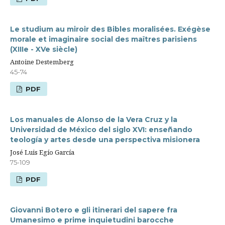
Le studium au miroir des Bibles moralisées. Exégèse
morale et imaginaire social des maîtres parisiens
(XIIIe - XVe siècle)
Antoine Destemberg
45-74
PDF
Los manuales de Alonso de la Vera Cruz y la
Universidad de México del siglo XVI: enseñando
teología y artes desde una perspectiva misionera
José Luis Egío García
75-109
PDF
Giovanni Botero e gli itinerari del sapere fra
Umanesimo e prime inquietudini barocche