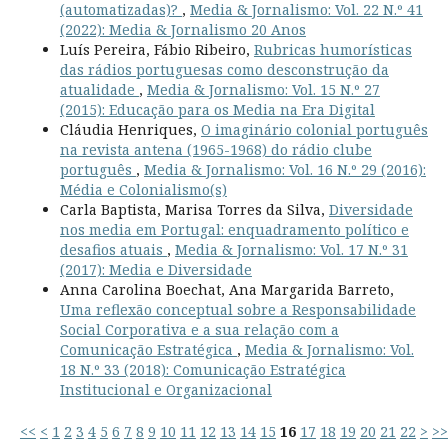
(automatizadas)?
,
Media & Jornalismo: Vol. 22 N.º 41
(2022): Media & Jornalismo 20 Anos
Luís Pereira, Fábio Ribeiro,
Rubricas humorísticas
das rádios portuguesas como desconstrução da
atualidade
,
Media & Jornalismo: Vol. 15 N.º 27
(2015): Educação para os Media na Era Digital
Cláudia Henriques,
O imaginário colonial português
na revista antena (1965-1968) do rádio clube
português
,
Media & Jornalismo: Vol. 16 N.º 29 (2016):
Média e Colonialismo(s)
Carla Baptista, Marisa Torres da Silva,
Diversidade
nos media em Portugal: enquadramento político e
desafios atuais
,
Media & Jornalismo: Vol. 17 N.º 31
(2017): Media e Diversidade
Anna Carolina Boechat, Ana Margarida Barreto,
Uma reflexão conceptual sobre a Responsabilidade
Social Corporativa e a sua relação com a
Comunicação Estratégica
,
Media & Jornalismo: Vol.
18 N.º 33 (2018): Comunicação Estratégica
Institucional e Organizacional
<<
<
1
2
3
4
5
6
7
8
9
10
11
12
13
14
15
16
17
18
19
20
21
22
>
>>