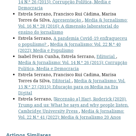
14 N.º 26 (2015): Corrupção Política, Media e
Democracia
Estrela Serrano, Francisco Rui Cádima, Marisa
Torres da Silva,
Apresentação
,
Media & Jornalismo:
Vol. 16 N.º 28 (2016): A dimensão laboratorial do
ensino do jornalismo
Estrela Serrano,
A pandemia Covid-19 enfraqueceu
o populismo?
,
Media & Jornalismo: Vol. 22 N.º 40
(2022): Media e Populismo
Isabel Ferin Cunha, Estrela Serrano,
Editorial
,
Media & Jornalismo: Vol. 14 N.º 26 (2015): Corrupção
Política, Media e Democracia
Estrela Serrano, Francisco Rui Cadima, Marisa
Torres da Silva,
Editorial
,
Media & Jornalismo: Vol.
15 N.º 27 (2015): Educação para os Media na Era
Digital
Estrela Serrano,
[Recensão a] Hart, Roderick (2020).
Trump and us: What he says and why people listen.
Cambridge University Press
,
Media & Jornalismo:
Vol. 22 N.º 41 (2022): Media & Jornalismo 20 Anos
Artigos Similares