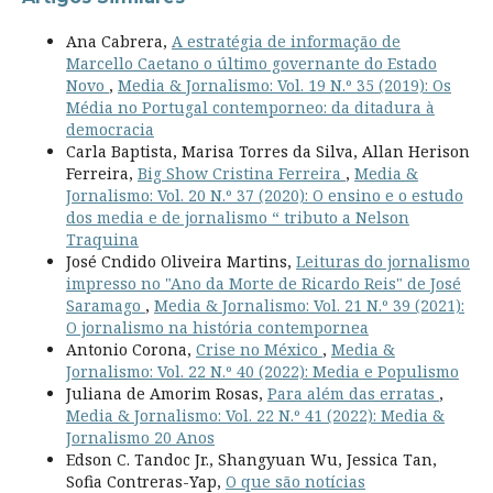
Ana Cabrera,
A estratégia de informação de
Marcello Caetano o último governante do Estado
Novo
,
Media & Jornalismo: Vol. 19 N.º 35 (2019): Os
Média no Portugal contemporneo: da ditadura à
democracia
Carla Baptista, Marisa Torres da Silva, Allan Herison
Ferreira,
Big Show Cristina Ferreira
,
Media &
Jornalismo: Vol. 20 N.º 37 (2020): O ensino e o estudo
dos media e de jornalismo “ tributo a Nelson
Traquina
José Cndido Oliveira Martins,
Leituras do jornalismo
impresso no "Ano da Morte de Ricardo Reis" de José
Saramago
,
Media & Jornalismo: Vol. 21 N.º 39 (2021):
O jornalismo na história contempornea
Antonio Corona,
Crise no México
,
Media &
Jornalismo: Vol. 22 N.º 40 (2022): Media e Populismo
Juliana de Amorim Rosas,
Para além das erratas
,
Media & Jornalismo: Vol. 22 N.º 41 (2022): Media &
Jornalismo 20 Anos
Edson C. Tandoc Jr., Shangyuan Wu, Jessica Tan,
Sofia Contreras-Yap,
O que são notícias