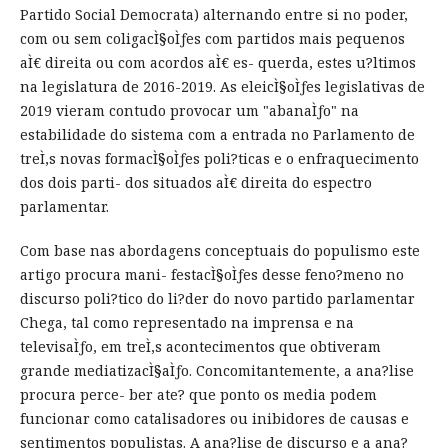
Partido Social Democrata) alternando entre si no poder,
com ou sem coligacÌ§oÌƒes com partidos mais pequenos
aÌ€ direita ou com acordos aÌ€ es- querda, estes u?ltimos
na legislatura de 2016-2019. As eleicÌ§oÌƒes legislativas de
2019 vieram contudo provocar um "abanaÌƒo" na
estabilidade do sistema com a entrada no Parlamento de
treÌ‚s novas formacÌ§oÌƒes poli?ticas e o enfraquecimento
dos dois parti- dos situados aÌ€ direita do espectro
parlamentar.
Com base nas abordagens conceptuais do populismo este
artigo procura mani- festacÌ§oÌƒes desse feno?meno no
discurso poli?tico do li?der do novo partido parlamentar
Chega, tal como representado na imprensa e na
televisaÌƒo, em treÌ‚s acontecimentos que obtiveram
grande mediatizacÌ§aÌƒo. Concomitantemente, a ana?lise
procura perce- ber ate? que ponto os media podem
funcionar como catalisadores ou inibidores de causas e
sentimentos populistas. A ana?lise de discurso e a ana?