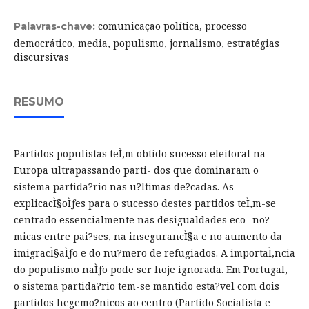
comunicação política, processo
Palavras-chave:
democrático, media, populismo, jornalismo, estratégias
discursivas
RESUMO
Partidos populistas teÌ‚m obtido sucesso eleitoral na
Europa ultrapassando parti- dos que dominaram o
sistema partida?rio nas u?ltimas de?cadas. As
explicacÌ§oÌƒes para o sucesso destes partidos teÌ‚m-se
centrado essencialmente nas desigualdades eco- no?
micas entre pai?ses, na insegurancÌ§a e no aumento da
imigracÌ§aÌƒo e do nu?mero de refugiados. A importaÌ‚ncia
do populismo naÌƒo pode ser hoje ignorada. Em Portugal,
o sistema partida?rio tem-se mantido esta?vel com dois
partidos hegemo?nicos ao centro (Partido Socialista e