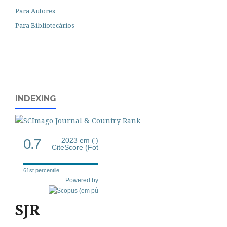
Para Autores
Para Bibliotecários
INDEXING
0.7
2023 em (')
CiteScore (Fot
61st percentile
Powered by
SJR