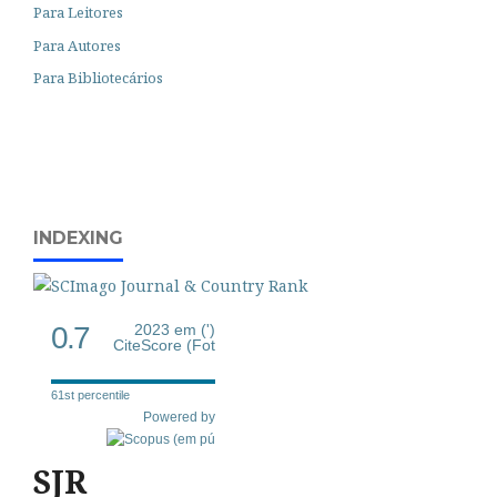
Para Leitores
Para Autores
Para Bibliotecários
INDEXING
0.7
2023 em (')
CiteScore (Fot
61st percentile
Powered by
SJR