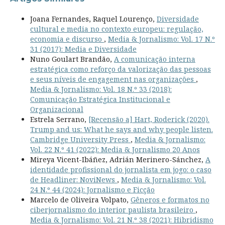
Joana Fernandes, Raquel Lourenço,
Diversidade
cultural e media no contexto europeu: regulação,
economia e discurso
,
Media & Jornalismo: Vol. 17 N.º
31 (2017): Media e Diversidade
Nuno Goulart Brandão,
A comunicação interna
estratégica como reforço da valorização das pessoas
e seus níveis de engagement nas organizações
,
Media & Jornalismo: Vol. 18 N.º 33 (2018):
Comunicação Estratégica Institucional e
Organizacional
Estrela Serrano,
[Recensão a] Hart, Roderick (2020).
Trump and us: What he says and why people listen.
Cambridge University Press
,
Media & Jornalismo:
Vol. 22 N.º 41 (2022): Media & Jornalismo 20 Anos
Mireya Vicent-Ibáñez, Adrián Merinero-Sánchez,
A
identidade profissional do jornalista em jogo: o caso
de Headliner: NoviNews
,
Media & Jornalismo: Vol.
24 N.º 44 (2024): Jornalismo e Ficção
Marcelo de Oliveira Volpato,
Gêneros e formatos no
ciberjornalismo do interior paulista brasileiro
,
Media & Jornalismo: Vol. 21 N.º 38 (2021): Hibridismo