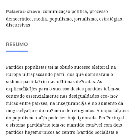
comunicação política, processo
Palavras-chave:
democrático, media, populismo, jornalismo, estratégias
discursivas
RESUMO
Partidos populistas teÌ‚m obtido sucesso eleitoral na
Europa ultrapassando parti- dos que dominaram o
sistema partida?rio nas u?ltimas de?cadas. As
explicacÌ§oÌƒes para o sucesso destes partidos teÌ‚m-se
centrado essencialmente nas desigualdades eco- no?
micas entre pai?ses, na insegurancÌ§a e no aumento da
imigracÌ§aÌƒo e do nu?mero de refugiados. A importaÌ‚ncia
do populismo naÌƒo pode ser hoje ignorada. Em Portugal,
o sistema partida?rio tem-se mantido esta?vel com dois
partidos hegemo?nicos ao centro (Partido Socialista e