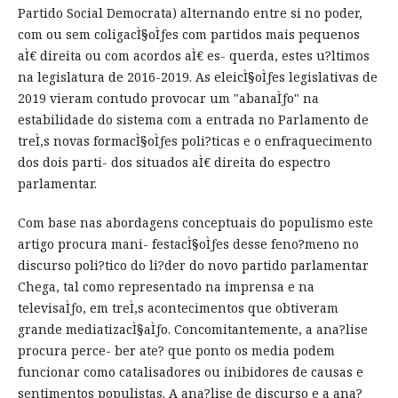
Partido Social Democrata) alternando entre si no poder,
com ou sem coligacÌ§oÌƒes com partidos mais pequenos
aÌ€ direita ou com acordos aÌ€ es- querda, estes u?ltimos
na legislatura de 2016-2019. As eleicÌ§oÌƒes legislativas de
2019 vieram contudo provocar um "abanaÌƒo" na
estabilidade do sistema com a entrada no Parlamento de
treÌ‚s novas formacÌ§oÌƒes poli?ticas e o enfraquecimento
dos dois parti- dos situados aÌ€ direita do espectro
parlamentar.
Com base nas abordagens conceptuais do populismo este
artigo procura mani- festacÌ§oÌƒes desse feno?meno no
discurso poli?tico do li?der do novo partido parlamentar
Chega, tal como representado na imprensa e na
televisaÌƒo, em treÌ‚s acontecimentos que obtiveram
grande mediatizacÌ§aÌƒo. Concomitantemente, a ana?lise
procura perce- ber ate? que ponto os media podem
funcionar como catalisadores ou inibidores de causas e
sentimentos populistas. A ana?lise de discurso e a ana?