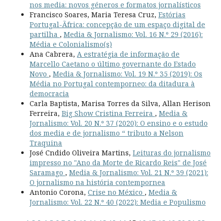
nos media: novos géneros e formatos jornalísticos
Francisco Soares, Maria Teresa Cruz,
Estórias
Portugal-Ãfrica: concepção de um espaço digital de
partilha
,
Media & Jornalismo: Vol. 16 N.º 29 (2016):
Média e Colonialismo(s)
Ana Cabrera,
A estratégia de informação de
Marcello Caetano o último governante do Estado
Novo
,
Media & Jornalismo: Vol. 19 N.º 35 (2019): Os
Média no Portugal contemporneo: da ditadura à
democracia
Carla Baptista, Marisa Torres da Silva, Allan Herison
Ferreira,
Big Show Cristina Ferreira
,
Media &
Jornalismo: Vol. 20 N.º 37 (2020): O ensino e o estudo
dos media e de jornalismo “ tributo a Nelson
Traquina
José Cndido Oliveira Martins,
Leituras do jornalismo
impresso no "Ano da Morte de Ricardo Reis" de José
Saramago
,
Media & Jornalismo: Vol. 21 N.º 39 (2021):
O jornalismo na história contempornea
Antonio Corona,
Crise no México
,
Media &
Jornalismo: Vol. 22 N.º 40 (2022): Media e Populismo