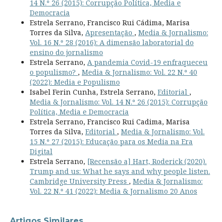
14 N.º 26 (2015): Corrupção Política, Media e
Democracia
Estrela Serrano, Francisco Rui Cádima, Marisa
Torres da Silva,
Apresentação
,
Media & Jornalismo:
Vol. 16 N.º 28 (2016): A dimensão laboratorial do
ensino do jornalismo
Estrela Serrano,
A pandemia Covid-19 enfraqueceu
o populismo?
,
Media & Jornalismo: Vol. 22 N.º 40
(2022): Media e Populismo
Isabel Ferin Cunha, Estrela Serrano,
Editorial
,
Media & Jornalismo: Vol. 14 N.º 26 (2015): Corrupção
Política, Media e Democracia
Estrela Serrano, Francisco Rui Cadima, Marisa
Torres da Silva,
Editorial
,
Media & Jornalismo: Vol.
15 N.º 27 (2015): Educação para os Media na Era
Digital
Estrela Serrano,
[Recensão a] Hart, Roderick (2020).
Trump and us: What he says and why people listen.
Cambridge University Press
,
Media & Jornalismo:
Vol. 22 N.º 41 (2022): Media & Jornalismo 20 Anos
Artigos Similares