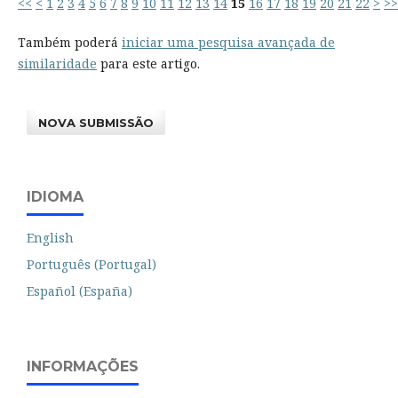
<<
<
1
2
3
4
5
6
7
8
9
10
11
12
13
14
15
16
17
18
19
20
21
22
>
>>
Também poderá
iniciar uma pesquisa avançada de
similaridade
para este artigo.
NOVA SUBMISSÃO
IDIOMA
English
Português (Portugal)
Español (España)
INFORMAÇÕES