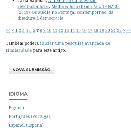
Carla Baptista,
A invenção da televisão
revolucionária
,
Media & Jornalismo: Vol. 19 N.º 35
(2019): Os Média no Portugal contemporneo: da
ditadura à democracia
<<
<
1
2
3
4
5
6
7
8
9
10
11
12
13
14
15
16
17
18
19
20
21
22
>
>>
Também poderá
iniciar uma pesquisa avançada de
similaridade
para este artigo.
NOVA SUBMISSÃO
IDIOMA
English
Português (Portugal)
Español (España)