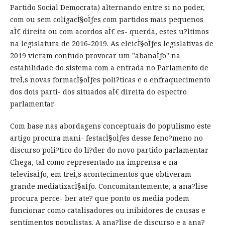
Partido Social Democrata) alternando entre si no poder,
com ou sem coligacÌ§oÌƒes com partidos mais pequenos
aÌ€ direita ou com acordos aÌ€ es- querda, estes u?ltimos
na legislatura de 2016-2019. As eleicÌ§oÌƒes legislativas de
2019 vieram contudo provocar um "abanaÌƒo" na
estabilidade do sistema com a entrada no Parlamento de
treÌ‚s novas formacÌ§oÌƒes poli?ticas e o enfraquecimento
dos dois parti- dos situados aÌ€ direita do espectro
parlamentar.
Com base nas abordagens conceptuais do populismo este
artigo procura mani- festacÌ§oÌƒes desse feno?meno no
discurso poli?tico do li?der do novo partido parlamentar
Chega, tal como representado na imprensa e na
televisaÌƒo, em treÌ‚s acontecimentos que obtiveram
grande mediatizacÌ§aÌƒo. Concomitantemente, a ana?lise
procura perce- ber ate? que ponto os media podem
funcionar como catalisadores ou inibidores de causas e
sentimentos populistas. A ana?lise de discurso e a ana?