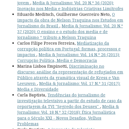
jovem
,
Media & Jornalismo: Vol. 20 N.º 36 (2020):
Inovação nos Media e Indústrias Criativas Limítrofes
Eduardo Meditsch, Guilherme Guerreiro Neto,
O
impacto da obra de Nelson Traquina nos Estudos em
Jornalismo do Brasil
,
Media & Jornalismo: Vol. 20 N.º
37 (2020): O ensino e o estudo dos media e de
jornalismo “ tributo a Nelson Traquina
Carlos Filipe Preces Ferreira,
Mediatização da
corrupção política em Portugal: formas, processos e
impactos
,
Media & Jornalismo: Vol. 14 N.º 26 (2015):
Corrupção Política, Media e Democracia
Marina Lisboa Empinotti,
Discriminação no
discurso: análise da representação de refugiados em
Público através da gramática visual de Kress e Van
Leeuwen
,
Media & Jornalismo: Vol. 17 N.º 31 (2017):
Media e Diversidade
Carla Baptista,
Tendências do jornalismo de
investigação televisivo a partir do estudo de caso da
reportagem da TVI "Segredo dos Deuses"
,
Media &
Jornalismo: Vol. 18 N.º 32 (2018): Ética Jornalística
para o Século XXI - Novos Desafios, Velhos
Problemas