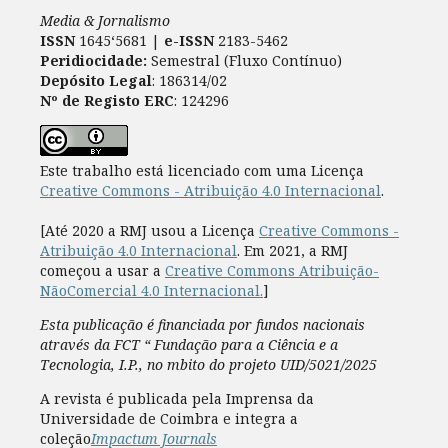
Media & Jornalismo
ISSN
1645‘5681 |
e-ISSN
2183-5462
Peridiocidade:
Semestral (Fluxo Contínuo)
Depósito Legal
: 186314/02
Nº de Registo ERC
: 124296
Este trabalho está licenciado com uma Licença
Creative Commons - Atribuição 4.0 Internacional
.
[Até 2020 a RMJ usou a Licença
Creative Commons -
Atribuição 4.0 Internacional
. Em 2021, a RMJ
começou a usar a
Creative Commons Atribuição-
NãoComercial 4.0 Internacional.
]
Esta publicação é financiada por fundos nacionais
através da FCT “ Fundação para a Ciência e a
Tecnologia, I.P., no mbito do projeto UID/5021/2025
A revista é publicada pela Imprensa da
Universidade de Coimbra e integra a
coleção
Impactum Journals