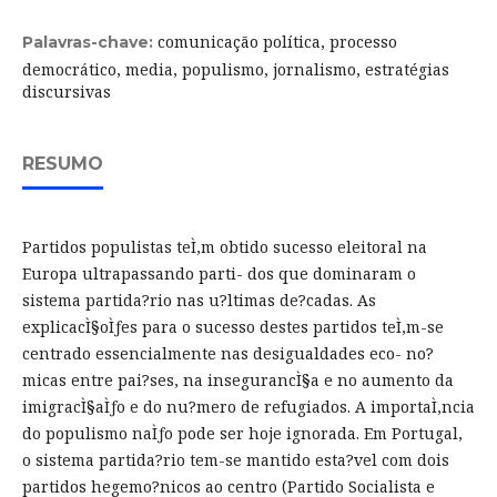
comunicação política, processo
Palavras-chave:
democrático, media, populismo, jornalismo, estratégias
discursivas
RESUMO
Partidos populistas teÌ‚m obtido sucesso eleitoral na
Europa ultrapassando parti- dos que dominaram o
sistema partida?rio nas u?ltimas de?cadas. As
explicacÌ§oÌƒes para o sucesso destes partidos teÌ‚m-se
centrado essencialmente nas desigualdades eco- no?
micas entre pai?ses, na insegurancÌ§a e no aumento da
imigracÌ§aÌƒo e do nu?mero de refugiados. A importaÌ‚ncia
do populismo naÌƒo pode ser hoje ignorada. Em Portugal,
o sistema partida?rio tem-se mantido esta?vel com dois
partidos hegemo?nicos ao centro (Partido Socialista e