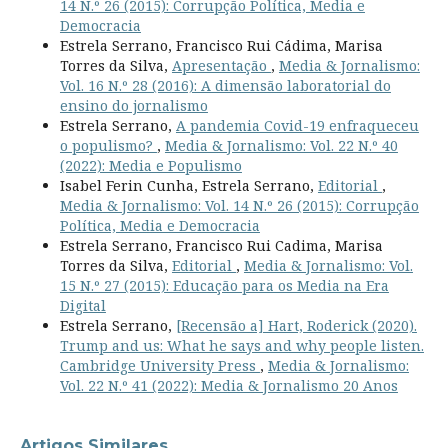
14 N.º 26 (2015): Corrupção Política, Media e
Democracia
Estrela Serrano, Francisco Rui Cádima, Marisa
Torres da Silva,
Apresentação
,
Media & Jornalismo:
Vol. 16 N.º 28 (2016): A dimensão laboratorial do
ensino do jornalismo
Estrela Serrano,
A pandemia Covid-19 enfraqueceu
o populismo?
,
Media & Jornalismo: Vol. 22 N.º 40
(2022): Media e Populismo
Isabel Ferin Cunha, Estrela Serrano,
Editorial
,
Media & Jornalismo: Vol. 14 N.º 26 (2015): Corrupção
Política, Media e Democracia
Estrela Serrano, Francisco Rui Cadima, Marisa
Torres da Silva,
Editorial
,
Media & Jornalismo: Vol.
15 N.º 27 (2015): Educação para os Media na Era
Digital
Estrela Serrano,
[Recensão a] Hart, Roderick (2020).
Trump and us: What he says and why people listen.
Cambridge University Press
,
Media & Jornalismo:
Vol. 22 N.º 41 (2022): Media & Jornalismo 20 Anos
Artigos Similares