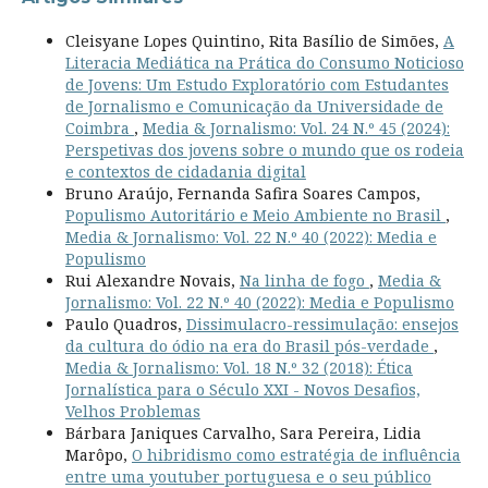
Cleisyane Lopes Quintino, Rita Basílio de Simões,
A
Literacia Mediática na Prática do Consumo Noticioso
de Jovens: Um Estudo Exploratório com Estudantes
de Jornalismo e Comunicação da Universidade de
Coimbra
,
Media & Jornalismo: Vol. 24 N.º 45 (2024):
Perspetivas dos jovens sobre o mundo que os rodeia
e contextos de cidadania digital
Bruno Araújo, Fernanda Safira Soares Campos,
Populismo Autoritário e Meio Ambiente no Brasil
,
Media & Jornalismo: Vol. 22 N.º 40 (2022): Media e
Populismo
Rui Alexandre Novais,
Na linha de fogo
,
Media &
Jornalismo: Vol. 22 N.º 40 (2022): Media e Populismo
Paulo Quadros,
Dissimulacro-ressimulação: ensejos
da cultura do ódio na era do Brasil pós-verdade
,
Media & Jornalismo: Vol. 18 N.º 32 (2018): Ética
Jornalística para o Século XXI - Novos Desafios,
Velhos Problemas
Bárbara Janiques Carvalho, Sara Pereira, Lidia
Marôpo,
O hibridismo como estratégia de influência
entre uma youtuber portuguesa e o seu público