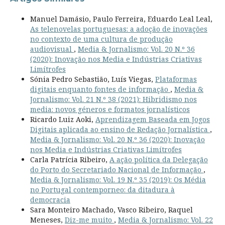
Manuel Damásio, Paulo Ferreira, Eduardo Leal Leal,
As telenovelas portuguesas: a adoção de inovações
no contexto de uma cultura de produção
audiovisual
,
Media & Jornalismo: Vol. 20 N.º 36
(2020): Inovação nos Media e Indústrias Criativas
Limítrofes
Sónia Pedro Sebastião, Luís Viegas,
Plataformas
digitais enquanto fontes de informação
,
Media &
Jornalismo: Vol. 21 N.º 38 (2021): Hibridismo nos
media: novos géneros e formatos jornalísticos
Ricardo Luiz Aoki,
Aprendizagem Baseada em Jogos
Digitais aplicada ao ensino de Redação Jornalística
,
Media & Jornalismo: Vol. 20 N.º 36 (2020): Inovação
nos Media e Indústrias Criativas Limítrofes
Carla Patrícia Ribeiro,
A ação política da Delegação
do Porto do Secretariado Nacional de Informação
,
Media & Jornalismo: Vol. 19 N.º 35 (2019): Os Média
no Portugal contemporneo: da ditadura à
democracia
Sara Monteiro Machado, Vasco Ribeiro, Raquel
Meneses,
Diz-me muito
,
Media & Jornalismo: Vol. 22