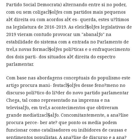
Partido Social Democrata) alternando entre si no poder,
com ou sem coligacÌ§oÌƒes com partidos mais pequenos
aÌ€ direita ou com acordos aÌ€ es- querda, estes u?ltimos
na legislatura de 2016-2019. As eleicÌ§oÌƒes legislativas de
2019 vieram contudo provocar um "abanaÌƒo" na
estabilidade do sistema com a entrada no Parlamento de
treÌ‚s novas formacÌ§oÌƒes poli?ticas e o enfraquecimento
dos dois parti- dos situados aÌ€ direita do espectro
parlamentar.
Com base nas abordagens conceptuais do populismo este
artigo procura mani- festacÌ§oÌƒes desse feno?meno no
discurso poli?tico do li?der do novo partido parlamentar
Chega, tal como representado na imprensa e na
televisaÌƒo, em treÌ‚s acontecimentos que obtiveram
grande mediatizacÌ§aÌƒo. Concomitantemente, a ana?lise
procura perce- ber ate? que ponto os media podem
funcionar como catalisadores ou inibidores de causas e
sentimentos populistas. A ana?lise de discurso e a ana?