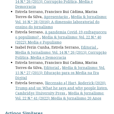
14 N.º 26 (2015): Corrupção Política, Media e
Democracia
Estrela Serrano, Francisco Rui Cádima, Marisa
Torres da Silva,
Apresentação
,
Media & Jornalismo:
Vol. 16 N.º 28 (2016): A dimensão laboratorial do
ensino do jornalismo
Estrela Serrano,
A pandemia Covid-19 enfraqueceu
o populismo?
,
Media & Jornalismo: Vol. 22 N.º 40
(2022): Media e Populismo
Isabel Ferin Cunha, Estrela Serrano,
Editorial
,
Media & Jornalismo: Vol. 14 N.º 26 (2015): Corrupção
Política, Media e Democracia
Estrela Serrano, Francisco Rui Cadima, Marisa
Torres da Silva,
Editorial
,
Media & Jornalismo: Vol.
15 N.º 27 (2015): Educação para os Media na Era
Digital
Estrela Serrano,
[Recensão a] Hart, Roderick (2020).
Trump and us: What he says and why people listen.
Cambridge University Press
,
Media & Jornalismo:
Vol. 22 N.º 41 (2022): Media & Jornalismo 20 Anos
Artigos Similares