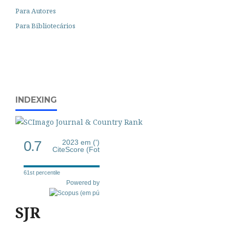
Para Autores
Para Bibliotecários
INDEXING
0.7
2023 em (')
CiteScore (Fot
61st percentile
Powered by
SJR