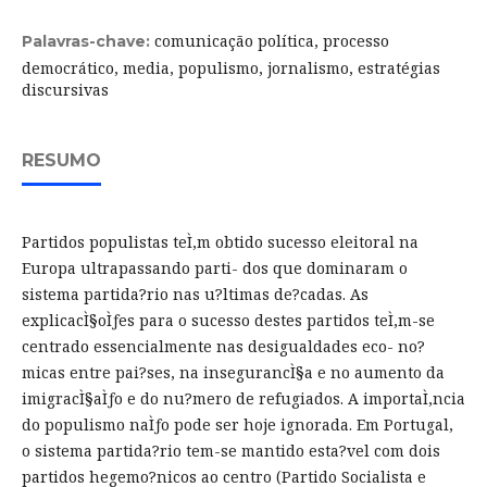
comunicação política, processo
Palavras-chave:
democrático, media, populismo, jornalismo, estratégias
discursivas
RESUMO
Partidos populistas teÌ‚m obtido sucesso eleitoral na
Europa ultrapassando parti- dos que dominaram o
sistema partida?rio nas u?ltimas de?cadas. As
explicacÌ§oÌƒes para o sucesso destes partidos teÌ‚m-se
centrado essencialmente nas desigualdades eco- no?
micas entre pai?ses, na insegurancÌ§a e no aumento da
imigracÌ§aÌƒo e do nu?mero de refugiados. A importaÌ‚ncia
do populismo naÌƒo pode ser hoje ignorada. Em Portugal,
o sistema partida?rio tem-se mantido esta?vel com dois
partidos hegemo?nicos ao centro (Partido Socialista e