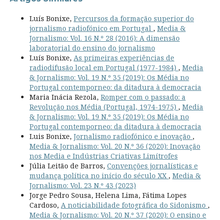
Luís Bonixe,
Percursos da formação superior do
jornalismo radiofónico em Portugal
,
Media &
Jornalismo: Vol. 16 N.º 28 (2016): A dimensão
laboratorial do ensino do jornalismo
Luís Bonixe,
As primeiras experiências de
radiodifusão local em Portugal (1977-1984)
,
Media
& Jornalismo: Vol. 19 N.º 35 (2019): Os Média no
Portugal contemporneo: da ditadura à democracia
Maria Inácia Rezola,
Romper com o passado: a
Revolução nos Média (Portugal, 1974-1975)
,
Media
& Jornalismo: Vol. 19 N.º 35 (2019): Os Média no
Portugal contemporneo: da ditadura à democracia
Luis Bonixe,
Jornalismo radiofónico e inovação
,
Media & Jornalismo: Vol. 20 N.º 36 (2020): Inovação
nos Media e Indústrias Criativas Limítrofes
Júlia Leitão de Barros,
Convenções jornalísticas e
mudança política no início do século XX
,
Media &
Jornalismo: Vol. 23 N.º 43 (2023)
Jorge Pedro Sousa, Helena Lima, Fátima Lopes
Cardoso,
A noticiabilidade fotográfica do Sidonismo
,
Media & Jornalismo: Vol. 20 N.º 37 (2020): O ensino e