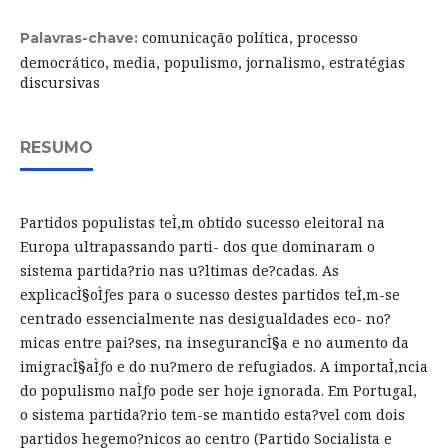
comunicação política, processo
Palavras-chave:
democrático, media, populismo, jornalismo, estratégias
discursivas
RESUMO
Partidos populistas teÌ‚m obtido sucesso eleitoral na
Europa ultrapassando parti- dos que dominaram o
sistema partida?rio nas u?ltimas de?cadas. As
explicacÌ§oÌƒes para o sucesso destes partidos teÌ‚m-se
centrado essencialmente nas desigualdades eco- no?
micas entre pai?ses, na insegurancÌ§a e no aumento da
imigracÌ§aÌƒo e do nu?mero de refugiados. A importaÌ‚ncia
do populismo naÌƒo pode ser hoje ignorada. Em Portugal,
o sistema partida?rio tem-se mantido esta?vel com dois
partidos hegemo?nicos ao centro (Partido Socialista e