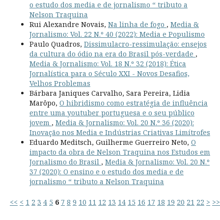
o estudo dos media e de jornalismo “ tributo a
Nelson Traquina
Rui Alexandre Novais,
Na linha de fogo
,
Media &
Jornalismo: Vol. 22 N.º 40 (2022): Media e Populismo
Paulo Quadros,
Dissimulacro-ressimulação: ensejos
da cultura do ódio na era do Brasil pós-verdade
,
Media & Jornalismo: Vol. 18 N.º 32 (2018): Ética
Jornalística para o Século XXI - Novos Desafios,
Velhos Problemas
Bárbara Janiques Carvalho, Sara Pereira, Lidia
Marôpo,
O hibridismo como estratégia de influência
entre uma youtuber portuguesa e o seu público
jovem
,
Media & Jornalismo: Vol. 20 N.º 36 (2020):
Inovação nos Media e Indústrias Criativas Limítrofes
Eduardo Meditsch, Guilherme Guerreiro Neto,
O
impacto da obra de Nelson Traquina nos Estudos em
Jornalismo do Brasil
,
Media & Jornalismo: Vol. 20 N.º
37 (2020): O ensino e o estudo dos media e de
jornalismo “ tributo a Nelson Traquina
<<
<
1
2
3
4
5
6
7
8
9
10
11
12
13
14
15
16
17
18
19
20
21
22
>
>>