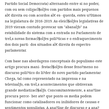
Partido Social Democrata) alternando entre si no poder,
com ou sem coligacÌ§oÌƒes com partidos mais pequenos
aÌ€ direita ou com acordos aÌ€ es- querda, estes u?ltimos
na legislatura de 2016-2019. As eleicÌ§oÌƒes legislativas de
2019 vieram contudo provocar um "abanaÌƒo" na
estabilidade do sistema com a entrada no Parlamento de
treÌ‚s novas formacÌ§oÌƒes poli?ticas e o enfraquecimento
dos dois parti- dos situados aÌ€ direita do espectro
parlamentar.
Com base nas abordagens conceptuais do populismo este
artigo procura mani- festacÌ§oÌƒes desse feno?meno no
discurso poli?tico do li?der do novo partido parlamentar
Chega, tal como representado na imprensa e na
televisaÌƒo, em treÌ‚s acontecimentos que obtiveram
grande mediatizacÌ§aÌƒo. Concomitantemente, a ana?lise
procura perce- ber ate? que ponto os media podem
funcionar como catalisadores ou inibidores de causas e
sentimentos populistas. A ana?lise de discurso e a ana?