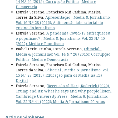
14 N.º 26 (2015): Corrupção Política, Media e
Democracia
Estrela Serrano, Francisco Rui Cádima, Marisa
Torres da Silva,
Apresentação
,
Media & Jornalismo:
Vol. 16 N.º 28 (2016): A dimensão laboratorial do
ensino do jornalismo
Estrela Serrano,
A pandemia Covid-19 enfraqueceu
o populismo?
,
Media & Jornalismo: Vol. 22 N.º 40
(2022): Media e Populismo
Isabel Ferin Cunha, Estrela Serrano,
Editorial
,
Media & Jornalismo: Vol. 14 N.º 26 (2015): Corrupção
Política, Media e Democracia
Estrela Serrano, Francisco Rui Cadima, Marisa
Torres da Silva,
Editorial
,
Media & Jornalismo: Vol.
15 N.º 27 (2015): Educação para os Media na Era
Digital
Estrela Serrano,
[Recensão a] Hart, Roderick (2020).
Trump and us: What he says and why people listen.
Cambridge University Press
,
Media & Jornalismo:
Vol. 22 N.º 41 (2022): Media & Jornalismo 20 Anos
Artigos Similares