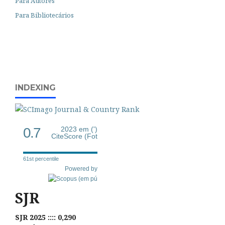
Para Autores
Para Bibliotecários
INDEXING
0.7
2023 em (')
CiteScore (Fot
61st percentile
Powered by
SJR
SJR 2025 :::: 0,290