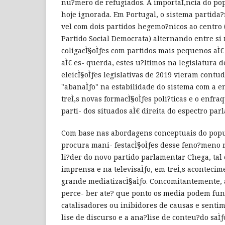
nu?mero de refugiados. A importaÌ‚ncia do po
hoje ignorada. Em Portugal, o sistema partida?
vel com dois partidos hegemo?nicos ao centro (
Partido Social Democrata) alternando entre si
coligacÌ§oÌƒes com partidos mais pequenos aÌ€
aÌ€ es- querda, estes u?ltimos na legislatura d
eleicÌ§oÌƒes legislativas de 2019 vieram cont
"abanaÌƒo" na estabilidade do sistema com a 
treÌ‚s novas formacÌ§oÌƒes poli?ticas e o enfr
parti- dos situados aÌ€ direita do espectro par
Com base nas abordagens conceptuais do popu
procura mani- festacÌ§oÌƒes desse feno?meno n
li?der do novo partido parlamentar Chega, ta
imprensa e na televisaÌƒo, em treÌ‚s aconteci
grande mediatizacÌ§aÌƒo. Concomitantemente, 
perce- ber ate? que ponto os media podem fu
catalisadores ou inibidores de causas e sentim
lise de discurso e a ana?lise de conteu?do saÌƒ