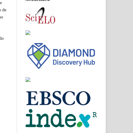
de
o de
ho
 do