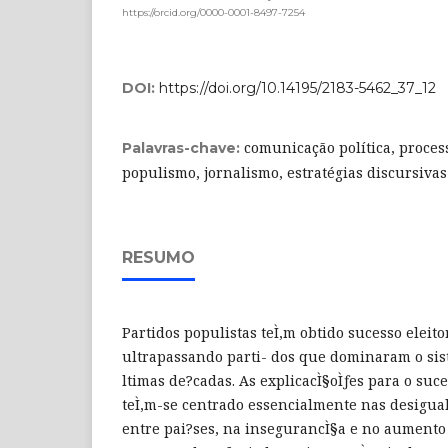
https://orcid.org/0000-0001-8497-7254
DOI:
https://doi.org/10.14195/2183-5462_37_12
comunicação política, proces
Palavras-chave:
populismo, jornalismo, estratégias discursivas
RESUMO
Partidos populistas teÌ‚m obtido sucesso eleit
ultrapassando parti- dos que dominaram o sis
ltimas de?cadas. As explicacÌ§oÌƒes para o suc
teÌ‚m-se centrado essencialmente nas desigua
entre pai?ses, na insegurancÌ§a e no aumento 