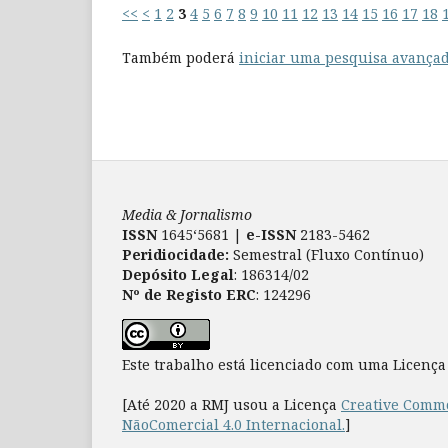
<<
<
1
2
3
4
5
6
7
8
9
10
11
12
13
14
15
16
17
18
Também poderá
iniciar uma pesquisa avançad
Media & Jornalismo
ISSN
1645‘5681 |
e-ISSN
2183-5462
Peridiocidade:
Semestral (Fluxo Contínuo)
Depósito Legal
: 186314/02
Nº de Registo ERC
: 124296
Este trabalho está licenciado com uma Licenç
[Até 2020 a RMJ usou a Licença
Creative Commo
NãoComercial 4.0 Internacional.
]