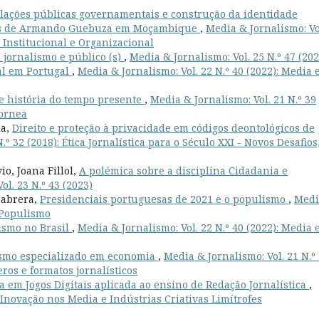
lações públicas governamentais e construção da identidade
rtas de Armando Guebuza em Moçambique
,
Media & Jornalismo: Vo
 Institucional e Organizacional
 jornalismo e público (s)
,
Media & Jornalismo: Vol. 25 N.º 47 (202
al em Portugal
,
Media & Jornalismo: Vol. 22 N.º 40 (2022): Media 
e história do tempo presente
,
Media & Jornalismo: Vol. 21 N.º 39
pornea
ia,
Direito e proteção à privacidade em códigos deontológicos de
.º 32 (2018): Ética Jornalística para o Século XXI - Novos Desafios
o, Joana Fillol,
A polémica sobre a disciplina Cidadania e
ol. 23 N.º 43 (2023)
Cabrera,
Presidenciais portuguesas de 2021 e o populismo
,
Medi
e Populismo
ismo no Brasil
,
Media & Jornalismo: Vol. 22 N.º 40 (2022): Media 
ismo especializado em economia
,
Media & Jornalismo: Vol. 21 N.º
ros e formatos jornalísticos
em Jogos Digitais aplicada ao ensino de Redação Jornalística
,
: Inovação nos Media e Indústrias Criativas Limítrofes