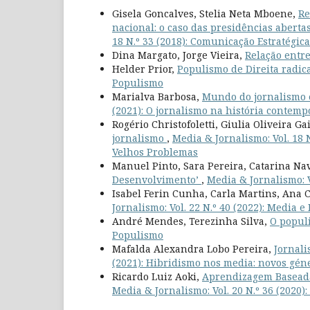
Gisela Goncalves, Stelia Neta Mboene,
Re
nacional: o caso das presidências abe
18 N.º 33 (2018): Comunicação Estratégica
Dina Margato, Jorge Vieira,
Relação entre
Helder Prior,
Populismo de Direita radic
Populismo
Marialva Barbosa,
Mundo do jornalismo 
(2021): O jornalismo na história contem
Rogério Christofoletti, Giulia Oliveira Ga
jornalismo
,
Media & Jornalismo: Vol. 18 N
Velhos Problemas
Manuel Pinto, Sara Pereira, Catarina Navi
Desenvolvimento’
,
Media & Jornalismo: V
Isabel Ferin Cunha, Carla Martins, Ana 
Jornalismo: Vol. 22 N.º 40 (2022): Media 
André Mendes, Terezinha Silva,
O popul
Populismo
Mafalda Alexandra Lobo Pereira,
Jornal
(2021): Hibridismo nos media: novos géne
Ricardo Luiz Aoki,
Aprendizagem Baseada 
Media & Jornalismo: Vol. 20 N.º 36 (2020)