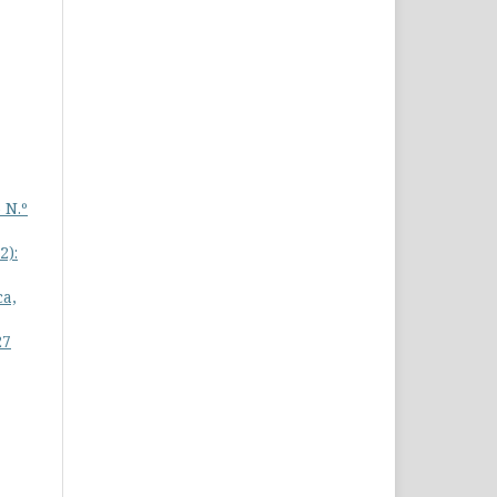
 N.º
2):
ca,
27