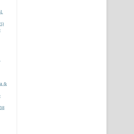
l.
5)
e
,
a &
e
 38