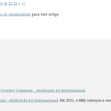
19
20
21
22
>
>>
a de similaridade
para este artigo.
a
Creative Commons - Atribuição 4.0 Internacional
.
ns - Atribuição 4.0 Internacional
. Em 2021, a RMJ começou a us