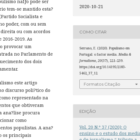
pulismo naÌƒo pode ser
2020-10-21
rio tem-se mantido esta?
Partido Socialista e
 no poder, com ou sem
 direita ou com acordos
COMO CITAR
e 2016-2019. As
udo provocar um
Serrano, E. (2020). Populismo em
entrada no Parlamento de
Portugal: o factor media.
Media &
Jornalismo
,
20
(37), 221–239.
aquecimento dos dois
https://doi.org/10.14195/2183-
lamentar.
5462_37_12
lismo este artigo
Formatos Citação
o discurso poli?tico do
l como representado na
mentos que obtiveram
EDIÇÃO
a ana?lise procura
ncionar como
Vol. 20 N.º 37 (2020): O
entos populistas. A ana?
ensino e o estudo dos medi
o os principais
e de jornalismo “ tributo a