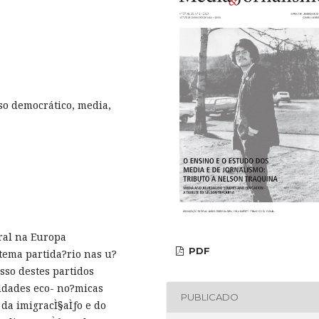
so democrático, media,
oral na Europa
PDF
tema partida?rio nas u?
esso destes partidos
ldades eco- no?micas
PUBLICADO
da imigracÌ§aÌƒo e do