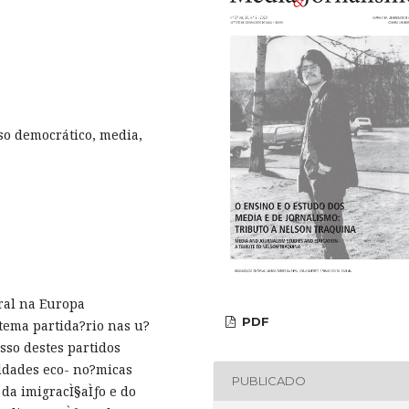
so democrático, media,
oral na Europa
PDF
tema partida?rio nas u?
esso destes partidos
ldades eco- no?micas
PUBLICADO
da imigracÌ§aÌƒo e do