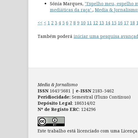
Sónia Marques,
"Espelho meu, espelho m
mediáticas da raça’
,
Media & Jornalismo: 
<<
<
1
2
3
4
5
6
7
8
9
10
11
12
13
14
15
16
17
18
Também poderá
iniciar uma pesquisa avançad
Media & Jornalismo
ISSN
1645‘5681 |
e-ISSN
2183-5462
Peridiocidade:
Semestral (Fluxo Contínuo)
Depósito Legal
: 186314/02
Nº de Registo ERC
: 124296
Este trabalho está licenciado com uma Licenç