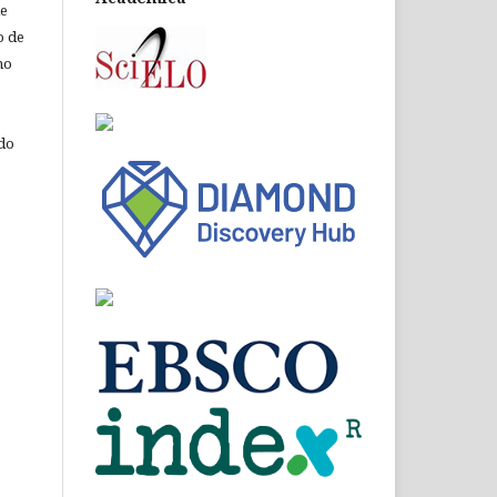
de
o de
ho
 do