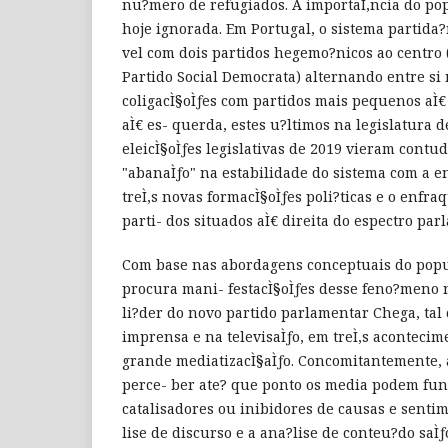
nu?mero de refugiados. A importaÌ‚ncia do po
hoje ignorada. Em Portugal, o sistema partida?
vel com dois partidos hegemo?nicos ao centro (
Partido Social Democrata) alternando entre si
coligacÌ§oÌƒes com partidos mais pequenos aÌ€
aÌ€ es- querda, estes u?ltimos na legislatura d
eleicÌ§oÌƒes legislativas de 2019 vieram cont
"abanaÌƒo" na estabilidade do sistema com a 
treÌ‚s novas formacÌ§oÌƒes poli?ticas e o enfr
parti- dos situados aÌ€ direita do espectro par
Com base nas abordagens conceptuais do popu
procura mani- festacÌ§oÌƒes desse feno?meno n
li?der do novo partido parlamentar Chega, ta
imprensa e na televisaÌƒo, em treÌ‚s aconteci
grande mediatizacÌ§aÌƒo. Concomitantemente, 
perce- ber ate? que ponto os media podem fu
catalisadores ou inibidores de causas e sentim
lise de discurso e a ana?lise de conteu?do saÌƒ