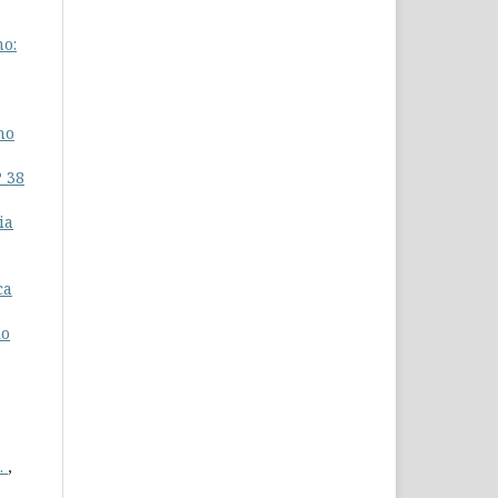
mo:
ho
º 38
ia
ca
io
.
,