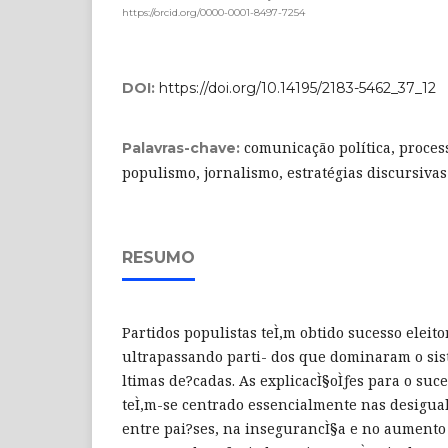
https://orcid.org/0000-0001-8497-7254
DOI:
https://doi.org/10.14195/2183-5462_37_12
comunicação política, proces
Palavras-chave:
populismo, jornalismo, estratégias discursivas
RESUMO
Partidos populistas teÌ‚m obtido sucesso eleit
ultrapassando parti- dos que dominaram o sis
ltimas de?cadas. As explicacÌ§oÌƒes para o suc
teÌ‚m-se centrado essencialmente nas desigua
entre pai?ses, na insegurancÌ§a e no aumento 