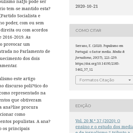
pulismo naÌƒo pode ser
2020-10-21
rio tem-se mantido esta?
Partido Socialista e
 no poder, com ou sem
 direita ou com acordos
COMO CITAR
e 2016-2019. As
udo provocar um
Serrano, E. (2020). Populismo em
entrada no Parlamento de
Portugal: o factor media.
Media &
Jornalismo
,
20
(37), 221–239.
aquecimento dos dois
https://doi.org/10.14195/2183-
lamentar.
5462_37_12
lismo este artigo
Formatos Citação
o discurso poli?tico do
l como representado na
mentos que obtiveram
EDIÇÃO
a ana?lise procura
ncionar como
Vol. 20 N.º 37 (2020): O
entos populistas. A ana?
ensino e o estudo dos medi
o os principais
e de jornalismo “ tributo a