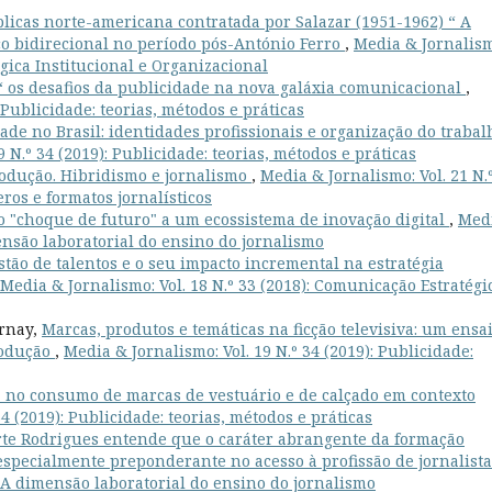
licas norte-americana contratada por Salazar (1951-1962) “ A
co bidirecional no período pós-António Ferro
,
Media & Jornalis
égica Institucional e Organizacional
 “ os desafios da publicidade na nova galáxia comunicacional
,
 Publicidade: teorias, métodos e práticas
ade no Brasil: identidades profissionais e organização do trabal
 N.º 34 (2019): Publicidade: teorias, métodos e práticas
rodução. Hibridismo e jornalismo
,
Media & Jornalismo: Vol. 21 N.
ros e formatos jornalísticos
 "choque de futuro" a um ecossistema de inovação digital
,
Med
mensão laboratorial do ensino do jornalismo
stão de talentos e o seu impacto incremental na estratégia
Media & Jornalismo: Vol. 18 N.º 33 (2018): Comunicação Estratégi
urnay,
Marcas, produtos e temáticas na ficção televisiva: um ensa
rodução
,
Media & Jornalismo: Vol. 19 N.º 34 (2019): Publicidade:
ia no consumo de marcas de vestuário e de calçado em contexto
4 (2019): Publicidade: teorias, métodos e práticas
te Rodrigues entende que o caráter abrangente da formação
specialmente preponderante no acesso à profissão de jornalista
): A dimensão laboratorial do ensino do jornalismo