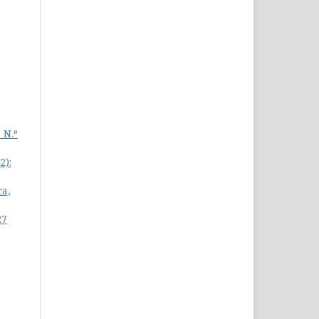
 N.º
2):
ca,
27