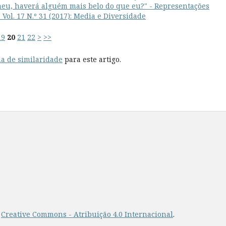
eu, haverá alguém mais belo do que eu?" - Representações
Vol. 17 N.º 31 (2017): Media e Diversidade
19
20
21
22
>
>>
a de similaridade
para este artigo.
a
Creative Commons - Atribuição 4.0 Internacional
.