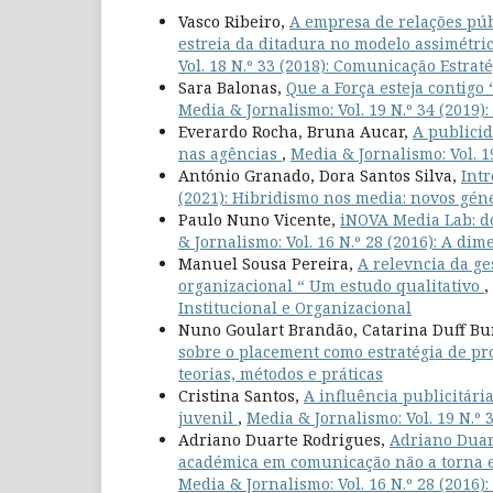
Vasco Ribeiro,
A empresa de relações púb
estreia da ditadura no modelo assimétri
Vol. 18 N.º 33 (2018): Comunicação Estrat
Sara Balonas,
Que a Força esteja contigo
Media & Jornalismo: Vol. 19 N.º 34 (2019):
Everardo Rocha, Bruna Aucar,
A publicid
nas agências
,
Media & Jornalismo: Vol. 19
António Granado, Dora Santos Silva,
Int
(2021): Hibridismo nos media: novos géne
Paulo Nuno Vicente,
iNOVA Media Lab: do
& Jornalismo: Vol. 16 N.º 28 (2016): A di
Manuel Sousa Pereira,
A relevncia da ge
organizacional “ Um estudo qualitativo
,
Institucional e Organizacional
Nuno Goulart Brandão, Catarina Duff B
sobre o placement como estratégia de p
teorias, métodos e práticas
Cristina Santos,
A influência publicitár
juvenil
,
Media & Jornalismo: Vol. 19 N.º 3
Adriano Duarte Rodrigues,
Adriano Duar
académica em comunicação não a torna e
Media & Jornalismo: Vol. 16 N.º 28 (2016