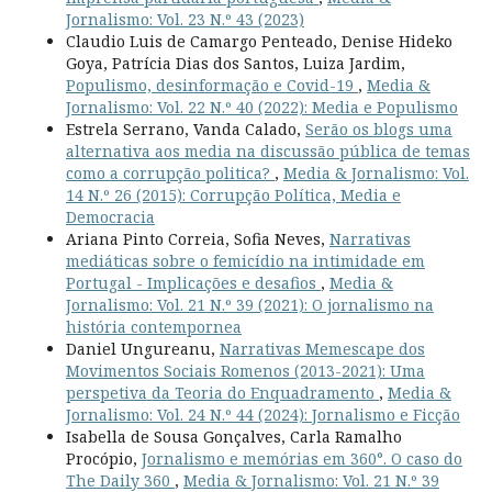
Jornalismo: Vol. 23 N.º 43 (2023)
Claudio Luis de Camargo Penteado, Denise Hideko
Goya, Patrícia Dias dos Santos, Luiza Jardim,
Populismo, desinformação e Covid-19
,
Media &
Jornalismo: Vol. 22 N.º 40 (2022): Media e Populismo
Estrela Serrano, Vanda Calado,
Serão os blogs uma
alternativa aos media na discussão pública de temas
como a corrupção politica?
,
Media & Jornalismo: Vol.
14 N.º 26 (2015): Corrupção Política, Media e
Democracia
Ariana Pinto Correia, Sofia Neves,
Narrativas
mediáticas sobre o femicídio na intimidade em
Portugal - Implicações e desafios
,
Media &
Jornalismo: Vol. 21 N.º 39 (2021): O jornalismo na
história contempornea
Daniel Ungureanu,
Narrativas Memescape dos
Movimentos Sociais Romenos (2013-2021): Uma
perspetiva da Teoria do Enquadramento
,
Media &
Jornalismo: Vol. 24 N.º 44 (2024): Jornalismo e Ficção
Isabella de Sousa Gonçalves, Carla Ramalho
Procópio,
Jornalismo e memórias em 360°. O caso do
The Daily 360
,
Media & Jornalismo: Vol. 21 N.º 39