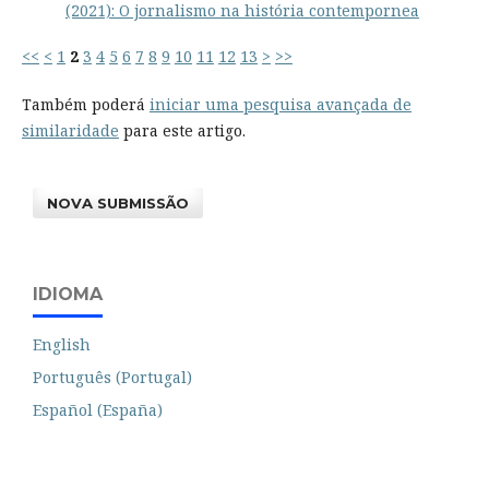
(2021): O jornalismo na história contempornea
<<
<
1
2
3
4
5
6
7
8
9
10
11
12
13
>
>>
Também poderá
iniciar uma pesquisa avançada de
similaridade
para este artigo.
NOVA SUBMISSÃO
IDIOMA
English
Português (Portugal)
Español (España)