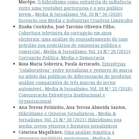
Marôpo,
O hibridismo como estratégia de influência
entre uma youtuber portuguesa e o seu público
jovem
,
Media & Jornalismo: Vol. 20 N.º 36 (2020):
Inovação nos Media e Indústrias Criativas Limítrofes
Iluska Coutinho, José Tarcísio Oliveira Filho,
Cobertura televisiva da corrupção em anos
eleitorais: uma análise do enquadramento do caso
petrolão nos noticiários de emissoras pública e
comercial
,
Media & Jornalismo: Vol. 14 N.º 26 (2015):
Corrupção Política, Media e Democracia
Rosa Maria Sobreira, Paula Arriscado,
Estratégias
"colaborativas" entre jornalistas e gestores de marca
no mbito das políticas de diferenciação de produtos:
análise comparativa de três marcas do sector
automóvel
,
Media & Jornalismo: Vol. 18 N.º 33 (2018):
Comunicação Estratégica Institucional e
Organizacional
Ana Teresa Peixinho, Ana Teresa Almeida Santos,
Hibridismo e Géneros Jornalísticos
,
Media &
Jornalismo: Vol. 21 N.º 38 (2021): Hibridismo nos
media: novos géneros e formatos jornalísticos
Catarina Magalhães,
Uma análise temática à
imprensa partidária portuguesa
,
Media &