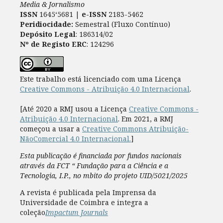
Media & Jornalismo
ISSN
1645‘5681 |
e-ISSN
2183-5462
Peridiocidade:
Semestral (Fluxo Contínuo)
Depósito Legal
: 186314/02
Nº de Registo ERC
: 124296
Este trabalho está licenciado com uma Licença
Creative Commons - Atribuição 4.0 Internacional
.
[Até 2020 a RMJ usou a Licença
Creative Commons -
Atribuição 4.0 Internacional
. Em 2021, a RMJ
começou a usar a
Creative Commons Atribuição-
NãoComercial 4.0 Internacional.
]
Esta publicação é financiada por fundos nacionais
através da FCT “ Fundação para a Ciência e a
Tecnologia, I.P., no mbito do projeto UID/5021/2025
A revista é publicada pela Imprensa da
Universidade de Coimbra e integra a
coleção
Impactum Journals