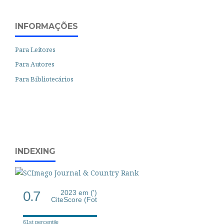
INFORMAÇÕES
Para Leitores
Para Autores
Para Bibliotecários
INDEXING
0.7
2023 em (')
CiteScore (Fot
61st percentile