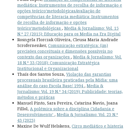
mediática: Instrumentos de recolha de informação e
opções teórico‘metodológicasAvaliação de
competências de literacia mediática: Instrumentos
de recolha de informação e opções
teórico‘metodológicas
,
Media & Jornalismo: Vol. 15
N.º 27 (2015): Educação para os Media na Era Digital
Rosngela Florczak Oliveira, Cleusa Maria Andrade
Scrofernenker,
Comunicação estratégica: (im)
precisões conceituais e dimensões possíveis no
contexto das organizações
,
Media & Jornalismo: Vol.
18 N.º 33 (2018): Comunicação Estratégica
Institucional e Organizacional
Thaís dos Santos Souza,
Violação das garantias
processuais brasileira praticadas pela Mídia: uma
análise do caso Escola Base/ 1994
,
Media &
Jornalismo: Vol. 19 N.º 34 (2019): Publicidade: teorias,
métodos e práticas
Manuel Pinto, Sara Pereira, Catarina Navio, Joana
Fillol,
A polémica sobre a disciplina Cidadania e
Desenvolvimento’
,
Media & Jornalismo: Vol. 23 N.º
43 (2023)
Maxine De Wulf Helskens,
Circo mediático e histeria