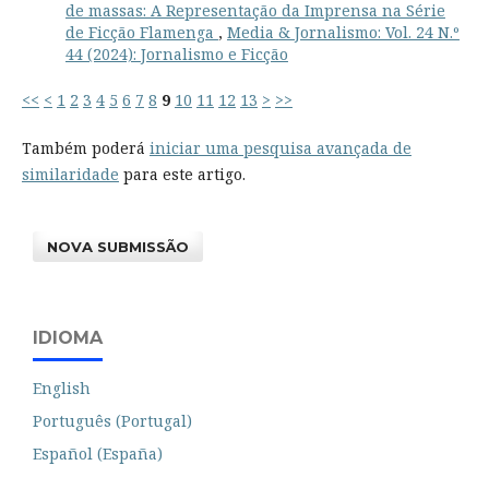
de massas: A Representação da Imprensa na Série
de Ficção Flamenga
,
Media & Jornalismo: Vol. 24 N.º
44 (2024): Jornalismo e Ficção
<<
<
1
2
3
4
5
6
7
8
9
10
11
12
13
>
>>
Também poderá
iniciar uma pesquisa avançada de
similaridade
para este artigo.
NOVA SUBMISSÃO
IDIOMA
English
Português (Portugal)
Español (España)