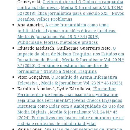
Gruszynski,
O ethos do jornal O Globo e a campanha
contra as fake news
,
Media & Jornalismo: Vol. 18 N.º
32 (2018): Ética Jornalística para o Século XXI - Novos
Desafios, Velhos Problemas
Ana Amorim,
A crise humanitária como tema
publicitário: algumas questões éticas e jurídicas
,
Media & Jornalismo: Vol. 19 N.º 34 (2019):
Publicidade: teorias, métodos e práticas
Eduardo Meditsch, Guilherme Guerreiro Neto,
O
impacto da obra de Nelson Traquina nos Estudos em
Jornalismo do Brasil
,
Media & Jornalismo: Vol. 20 N.º
37 (2020): O ensino e o estudo dos media e de
jornalismo “ tributo a Nelson Traquina
Vitor Gonçalves,
O Domínio da Arena Informativa
Televisiva
,
Media & Jornalismo: Vol. 23 N.º 43 (2023)
Karolína Å imková, Lydie Kárníková,
"É a melhor
Ferramenta que temos, mas isso não significa que
seja uma Boa Ferramenta": Jovens Checos Engajados
Discutem como Lidar com a Ambiguidade do Uso dos
Media Digitais
,
Media & Jornalismo: Vol. 24 N.º 45
(2024): Perspetivas dos jovens sobre o mundo que os
rodeia e contextos de cidadania digital
Paula Lopes,
Avaliação de competências de literacia