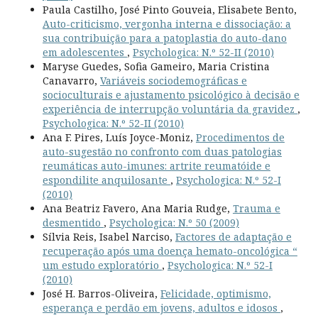
Paula Castilho, José Pinto Gouveia, Elisabete Bento,
Auto-criticismo, vergonha interna e dissociação: a
sua contribuição para a patoplastia do auto-dano
em adolescentes
,
Psychologica: N.º 52-II (2010)
Maryse Guedes, Sofia Gameiro, Maria Cristina
Canavarro,
Variáveis sociodemográficas e
socioculturais e ajustamento psicológico à decisão e
experiência de interrupção voluntária da gravidez
,
Psychologica: N.º 52-II (2010)
Ana F. Pires, Luís Joyce-Moniz,
Procedimentos de
auto-sugestão no confronto com duas patologias
reumáticas auto-imunes: artrite reumatóide e
espondilite anquilosante
,
Psychologica: N.º 52-I
(2010)
Ana Beatriz Favero, Ana Maria Rudge,
Trauma e
desmentido
,
Psychologica: N.º 50 (2009)
Sílvia Reis, Isabel Narciso,
Factores de adaptação e
recuperação após uma doença hemato-oncológica “
um estudo exploratório
,
Psychologica: N.º 52-I
(2010)
José H. Barros-Oliveira,
Felicidade, optimismo,
esperança e perdão em jovens, adultos e idosos
,