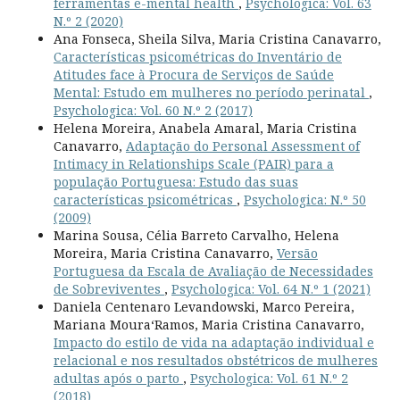
ferramentas e-mental health
,
Psychologica: Vol. 63
N.º 2 (2020)
Ana Fonseca, Sheila Silva, Maria Cristina Canavarro,
Características psicométricas do Inventário de
Atitudes face à Procura de Serviços de Saúde
Mental: Estudo em mulheres no período perinatal
,
Psychologica: Vol. 60 N.º 2 (2017)
Helena Moreira, Anabela Amaral, Maria Cristina
Canavarro,
Adaptação do Personal Assessment of
Intimacy in Relationships Scale (PAIR) para a
população Portuguesa: Estudo das suas
características psicométricas
,
Psychologica: N.º 50
(2009)
Marina Sousa, Célia Barreto Carvalho, Helena
Moreira, Maria Cristina Canavarro,
Versão
Portuguesa da Escala de Avaliação de Necessidades
de Sobreviventes
,
Psychologica: Vol. 64 N.º 1 (2021)
Daniela Centenaro Levandowski, Marco Pereira,
Mariana Moura­‘Ramos, Maria Cristina Canavarro,
Impacto do estilo de vida na adaptação individual e
relacional e nos resultados obstétricos de mulheres
adultas após o parto
,
Psychologica: Vol. 61 N.º 2
(2018)