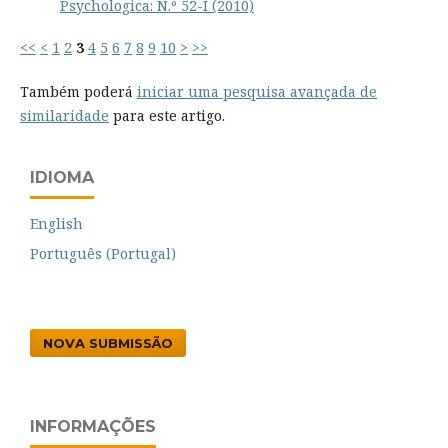
Psychologica: N.º 52-I (2010)
<<
<
1
2
3
4
5
6
7
8
9
10
>
>>
Também poderá
iniciar uma pesquisa avançada de
similaridade
para este artigo.
IDIOMA
English
Português (Portugal)
NOVA SUBMISSÃO
INFORMAÇÕES