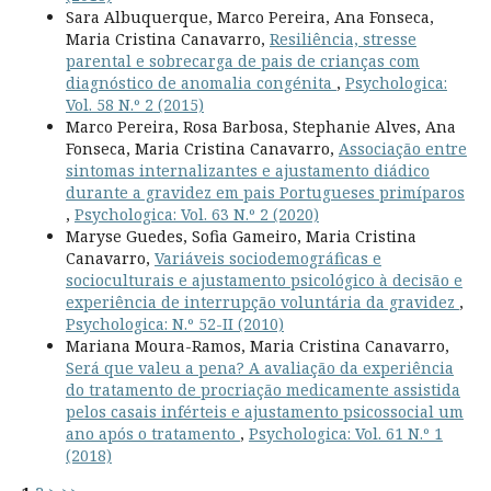
Sara Albuquerque, Marco Pereira, Ana Fonseca,
Maria Cristina Canavarro,
Resiliência, stresse
parental e sobrecarga de pais de crianças com
diagnóstico de anomalia congénita
,
Psychologica:
Vol. 58 N.º 2 (2015)
Marco Pereira, Rosa Barbosa, Stephanie Alves, Ana
Fonseca, Maria Cristina Canavarro,
Associação entre
sintomas internalizantes e ajustamento diádico
durante a gravidez em pais Portugueses primíparos
,
Psychologica: Vol. 63 N.º 2 (2020)
Maryse Guedes, Sofia Gameiro, Maria Cristina
Canavarro,
Variáveis sociodemográficas e
socioculturais e ajustamento psicológico à decisão e
experiência de interrupção voluntária da gravidez
,
Psychologica: N.º 52-II (2010)
Mariana Moura-Ramos, Maria Cristina Canavarro,
Será que valeu a pena? A avaliação da experiência
do tratamento de procriação medicamente assistida
pelos casais inférteis e ajustamento psicossocial um
ano após o tratamento
,
Psychologica: Vol. 61 N.º 1
(2018)