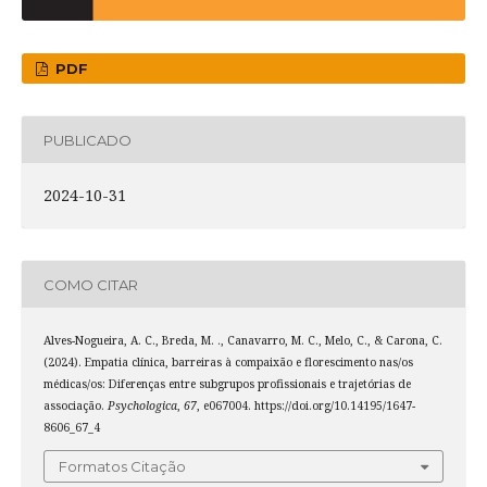
PDF
PUBLICADO
2024-10-31
COMO CITAR
Alves-Nogueira, A. C., Breda, M. ., Canavarro, M. C., Melo, C., & Carona, C.
(2024). Empatia clínica, barreiras à compaixão e florescimento nas/os
médicas/os: Diferenças entre subgrupos profissionais e trajetórias de
associação.
Psychologica
,
67
, e067004. https://doi.org/10.14195/1647-
8606_67_4
Formatos Citação